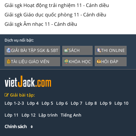
Giải sgk Hoạt động trải nghiệm 11 - Cánh diều
Giải sgk Giáo dục quốc phòng 11 - Cánh diều
Giải sgk Âm nhạc 11 - Cánh diều
Dịch vụ nổi bật:
GIẢI BÀI TẬP SGK & SBT
SÁCH
THI ONLINE
TÀI LIỆU GIÁO VIÊN
KHÓA HỌC
HỎI ĐÁP
Giải bài tập:
Lớp 1-2-3
Lớp 4
Lớp 5
Lớp 6
Lớp 7
Lớp 8
Lớp 9
Lớp 10
Lớp 11
Lớp 12
Lập trình
Tiếng Anh
Chính sách