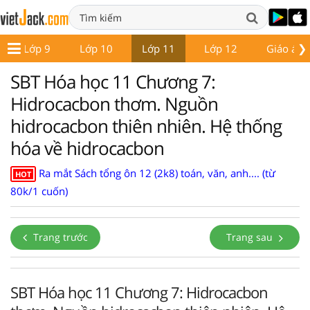
❯
Lớp 9
Lớp 10
Lớp 11
Lớp 12
Giáo án -
SBT Hóa học 11 Chương 7:
Hidrocacbon thơm. Nguồn
hidrocacbon thiên nhiên. Hệ thống
hóa về hidrocacbon
Ra mắt Sách tổng ôn 12 (2k8) toán, văn, anh.... (từ
HOT
80k/1 cuốn)
Trang trước
Trang sau
SBT Hóa học 11 Chương 7: Hidrocacbon