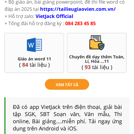
+ Bộ giáo án, bài giảng powerpoint, đề thi file word có
đáp án 2025 tại
https://tailieugiaovien.com.vn/
+ Hỗ trợ zalo:
VietJack Official
+ Tổng đài hỗ trợ đăng ký :
084 283 45 85
Chuyên đề dạy thêm Toán,
Giáo án word 11
Lí, Hóa ...11
(
84
tài liệu )
(
93
tài liệu )
XEM TẤT CẢ
Đã có app VietJack trên điện thoại, giải bài
tập SGK, SBT Soạn văn, Văn mẫu, Thi
online, Bài giảng....miễn phí. Tải ngay ứng
dụng trên Android và iOS.