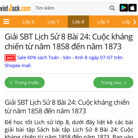
❯
ớp 5
Lớp 6
Lớp 7
Lớp 8
Lớp 9
Lớp 10
Giải SBT Lịch Sử 8 Bài 24: Cuộc kháng
chiến từ năm 1858 đến năm 1873
Sale 40% sách Toán - Văn - Anh 8 ngày 07-07 trên
HOT
Shopee mall
Trang trước
Trang sau
Giải SBT Lịch Sử 8 Bài 24: Cuộc kháng chiến
từ năm 1858 đến năm 1873
Để học tốt Lịch sử lớp 8, dưới đây liệt kê các bài
giải bài tập Sách bài tập Lịch Sử 8 Bài 24: Cuộc
kháng chiến từ năm 1858 đến năm 1873. Bạn vào