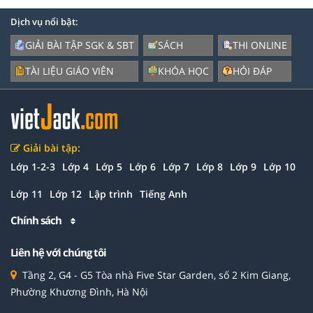
Dịch vụ nổi bật:
GIẢI BÀI TẬP SGK & SBT
SÁCH
THI ONLINE
TÀI LIỆU GIÁO VIÊN
KHÓA HỌC
HỎI ĐÁP
Giải bài tập:
Lớp 1-2-3
Lớp 4
Lớp 5
Lớp 6
Lớp 7
Lớp 8
Lớp 9
Lớp 10
Lớp 11
Lớp 12
Lập trình
Tiếng Anh
Chính sách
Liên hệ với chúng tôi
Tầng 2, G4 - G5 Tòa nhà Five Star Garden, số 2 Kim Giang,
Phường Khương Đình, Hà Nội