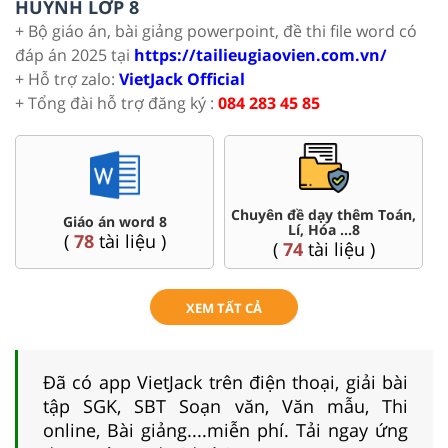
HUYNH LỚP 8
+ Bộ giáo án, bài giảng powerpoint, đề thi file word có
đáp án 2025 tại
https://tailieugiaovien.com.vn/
+ Hỗ trợ zalo:
VietJack Official
+ Tổng đài hỗ trợ đăng ký :
084 283 45 85
Chuyên đề dạy thêm Toán,
Giáo án word 8
Lí, Hóa ...8
(
78
tài liệu )
(
74
tài liệu )
XEM TẤT CẢ
Đã có app VietJack trên điện thoại, giải bài
tập SGK, SBT Soạn văn, Văn mẫu, Thi
online, Bài giảng....miễn phí. Tải ngay ứng