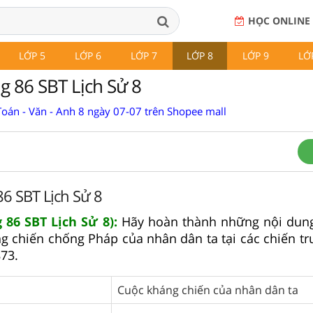
HỌC ONLINE
LỚP 5
LỚP 6
LỚP 7
LỚP 8
LỚP 9
LỚ
ng 86 SBT Lịch Sử 8
Toán - Văn - Anh 8 ngày 07-07 trên Shopee mall
86 SBT Lịch Sử 8
g 86 SBT Lịch Sử 8):
Hãy hoàn thành những nội dung
g chiến chống Pháp của nhân dân ta tại các chiến t
73.
Cuộc kháng chiến của nhân dân ta