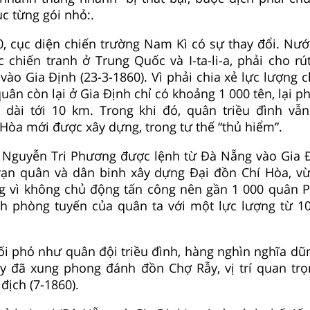
c từng gói nhỏ:.
, cục diện chiến trường Nam Kì có sự thay đổi. Nư
c chiến tranh ở Trung Quốc và I-ta-li-a, phải cho rú
ào Gia Định (23-3-1860). Vì phải chia xẻ lực lượng c
uân còn lại ở Gia Định chỉ có khoảng 1 000 tên, lại phả
 dài tới 10 km. Trong khi đó, quân triều đình vẫ
Hòa mới được xây dựng, trong tư thế “thủ hiểm”.
, Nguyễn Tri Phương được lệnh từ Đà Nẵng vào Gia 
ạn quân và dân binh xây dựng Đại đồn Chí Hòa, v
g vì không chủ động tấn công nên gần 1 000 quân 
h phòng tuyến của quân ta với một lực lượng từ 1
ối phó như quân đội triều đình, hàng nghìn nghĩa d
y đã xung phong đánh đồn Chợ Rẫy, vị trí quan trọ
địch (7-1860).