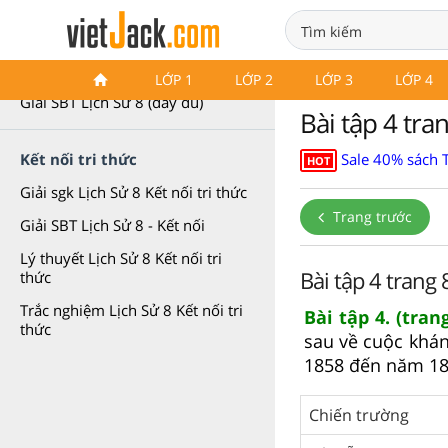
SBT Lịch Sử 8
LỚP 1
LỚP 2
LỚP 3
LỚP 4
Giải SBT Lịch Sử 8 (đầy đủ)
Bài tập 4 tra
Sale 40% sách 
Kết nối tri thức
HOT
Giải sgk Lịch Sử 8 Kết nối tri thức
Trang trước
Giải SBT Lịch Sử 8 - Kết nối
Lý thuyết Lịch Sử 8 Kết nối tri
Bài tập 4 trang 
thức
Trắc nghiệm Lịch Sử 8 Kết nối tri
Bài tập 4. (tran
thức
sau về cuộc khán
1858 đến năm 18
Chiến trường