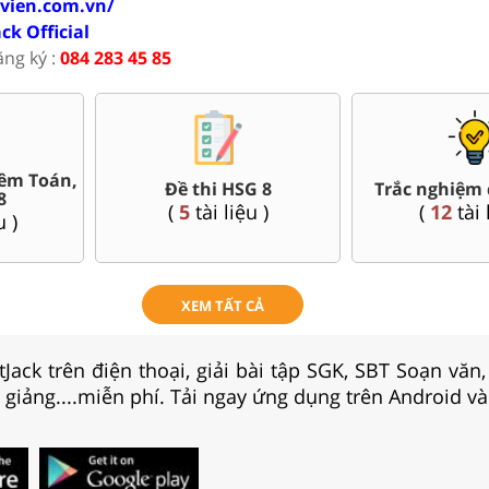
ovien.com.vn/
ack Official
ăng ký :
084 283 45 85
Bài giảng Powerpoint Văn,
uối kì 8
Giáo án 
Sử, Địa 8....
u )
(
78
tài 
(
40
tài liệu )
XEM TẤT CẢ
Jack trên điện thoại, giải bài tập SGK, SBT Soạn văn
i giảng....miễn phí. Tải ngay ứng dụng trên Android và