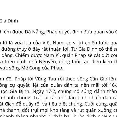
Gia Định
chiếm được Đà Nẵng, Pháp quyết định đưa quân vào G
Kì là vựa lúa của Việt Nam, có vị trí chiến lược qu
 đường thủy ở đây rất thuận lợi. Từ Gia Định có thể 
ễ dàng. Chiếm được Nam Kì, quân Pháp sẽ cắt đứt co
a triều đình nhà Nguyễn, đồng thời tạo điều kiện t
 vực sông Mê Công của Pháp.
ạm đội Pháp tới Vũng Tàu rồi theo sông Cần Giờ lên
ống cự quyết liệt của quân dân ta nên mãi tới 16
ợc Gia Định. Ngày 17-2, chúng nổ súng đánh thàn
ã nhanh chóng. Trái lại,các đội dân binh chiến đấu r
 địch để quấy rối và tiêu diệt chúng. Cuối cùng, qu
á thành, đốt trụi mọi kho tàng và rút quân xuống cá
nhanh thắng nhanh” bị thất bại, buộc địch phải ch