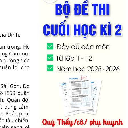
ia Định.
an trọng. Hệ
sang Cam-ou-
n đường tiếp
huận lợi cho
 Sài Gòn. Do
-2-1859 quân
h. Quân đội
ất dũng cảm,
ân Pháp phải
c tàu chiến.
uyển sang kế