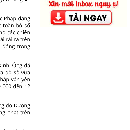
ớc Pháp đang
t toàn bộ số
ho các chiến
i rải ra trên
n đóng trong
Định. Ông đã
ừa đồ sộ vừa
Pháp vẫn yên
0 000 đến 12
ũng do Dương
ng nhất trên