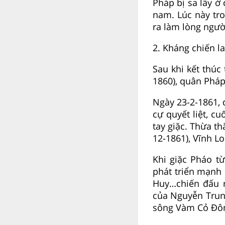
Pháp bị sa lầy ở 
nam. Lúc này tr
ra làm lòng người
2. Kháng chiến l
Sau khi kết thúc
1860), quân Pháp
Ngày 23-2-1861,
cự quyết liệt, c
tay giặc. Thừa t
12-1861), Vĩnh Lo
Khi giặc Pháo t
phát triển mạnh 
Huy…chiến đấu r
của Nguyễn Trung
sông Vàm Cỏ Đông