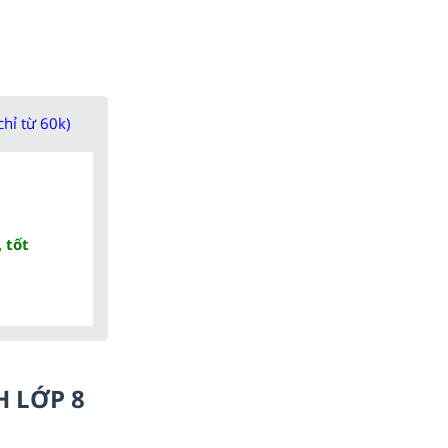
chỉ từ 60k)
 tốt
H LỚP 8