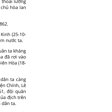
n thoái lưỡng
 chủ hòa lan
862.
Kinh (25-10-
ếm nước ta.
uân ta kháng
a đã rơi vào
iên Hòa (18-
 dân ta càng
ện Chính, Lê
61, đội quân
ủa địch trên
 dân ta.