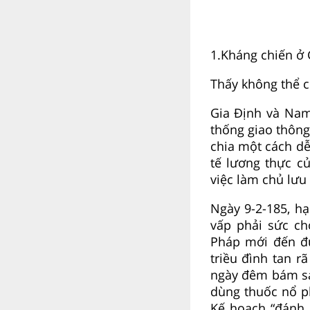
1.Kháng chiến ở 
Thấy không thể 
Gia Định và Nam 
thống giao thông
chia một cách d
tế lương thực củ
việc làm chủ lưu
Ngày 9-2-185, h
vấp phải sức ch
Pháp mới đến đư
triều đình tan r
ngày đêm bám sát
dùng thuốc nổ ph
Kế hoạch “đánh 