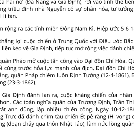
cả hai nơi (Đà Nẵng và Gia Định), rơi vào tình thế tiế
ong triều đình nhà Nguyễn có sự phân hóa, tư tưởng
 li tán.
an rộng ra các tỉnh miền Đông Nam Kì. Hiệp ước 5-6-1
 thắng lợi cuộc chiến ở Trung Quốc với Điều ước Bắc 
 liền kéo về Gia Định, tiếp tục mở rộng việc đánh chi
 quân Pháp mở cuộc tấn công vào Đại đồn Chí Hòa. Q
uối cùng trước hỏa lực mạnh của địch, Đại đồn Chí Hò
hắng, quân Pháp chiếm luôn Định Tường (12-4-1861), B
ng (23-3-1862).
ừ Gia Định đánh lan ra, cuộc kháng chiến của nhân
hơn. Các toán nghĩa quân của Trương Định, Trần Thi
ất anh dũng, lập nhiều chiến công. Ngày 10-12-18
 Trực đã đánh chìm tàu chiến Ét-pê-răng (Hi vọng) c
 (đoạn chảy qua thôn Nhật Tảo), làm nức lòng quân