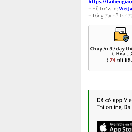
https://tailieugia
+ Hỗ trợ zalo:
VietJ
+ Tổng đài hỗ trợ đ
Trắc nghiệm đúng sai 8
Đề thi giữa kì, c
(
12
tài liệu )
(
172
tài liệ
Đã có app Viet
Thi online, Bà