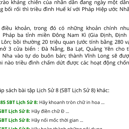
trào kháng chiến của nhân dân đang ngày một dân
g bối rối thì triều đình Huế kí với Pháp Hiệp ước Nh
 điều khoản, trong đó có những khoản chính như:
 Pháp ba tỉnh miền Đông Nam Kì (Gia Định, Định 
Lôn; bồi thường 20 triệu quan (ước tính bằng 280 vạ
 mở 3 cửa biển : Đà Nẵng, Ba Lạt, Quảng Yên cho
 Nha vào tự do buôn bán; thành Vĩnh Long sẽ được
khi nào triều đình chấm dứt được các hoạt động chố
tập sách bài tập Lịch Sử 8 (SBT Lịch Sử 8) khác:
 85 SBT Lịch Sử 8:
Hãy khoanh tròn chữ in hoa ...
SBT Lịch Sử 8:
Hãy điền chữ Đ ...
SBT Lịch Sử 8:
Hãy nối mốc thời gian ...
SBT Lịch Sử 8:
Hãy hoàn thành những nội dung ...