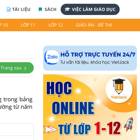
TÀI LIỆU
SÁCH
VIỆC LÀM GIÁO DỤC
P 10
LỚP 11
LỚP 12
GIÁO ÁN - ĐỀ THI
Trang sau
 trong bảng
rường từ năm