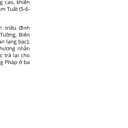
g cao, khiến
âm Tuất (5-6-
 triều đình
Tường, Biên
n lạng bạc);
 thương nhân
 trả lại cho
ng Pháp ở ba