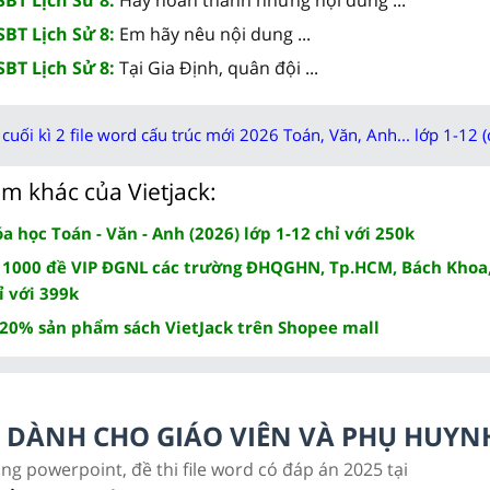
SBT Lịch Sử 8:
Em hãy nêu nội dung ...
SBT Lịch Sử 8:
Tại Gia Định, quân đội ...
cuối kì 2 file word cấu trúc mới 2026 Toán, Văn, Anh... lớp 1-12 (
m khác của Vietjack:
 học Toán - Văn - Anh (2026) lớp 1-12 chỉ với 250k
 1000 đề VIP ĐGNL các trường ĐHQGHN, Tp.HCM, Bách Khoa,
ỉ với 399k
 20% sản phẩm sách VietJack trên Shopee mall
LC DÀNH CHO GIÁO VIÊN VÀ PHỤ HUYN
ảng powerpoint, đề thi file word có đáp án 2025 tại