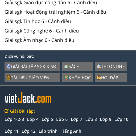
Giải sgk Giáo dục công dân 6 - Cánh diều
Giải sgk Hoạt động trải nghiệm 6 - Cánh diều
Giải sgk Tin học 6 - Cánh diều
Giải sgk Công nghệ 6 - Cánh diều
Giải sgk Âm nhạc 6 - Cánh diều
Dịch vụ nổi bật:
GIẢI BÀI TẬP SGK & SBT
SÁCH
THI ONLINE
TÀI LIỆU GIÁO VIÊN
KHÓA HỌC
HỎI ĐÁP
Giải bài tập:
Lớp 1-2-3
Lớp 4
Lớp 5
Lớp 6
Lớp 7
Lớp 8
Lớp 9
Lớp 10
Lớp 11
Lớp 12
Lập trình
Tiếng Anh