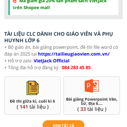
Mã giảm giá 20% sản phẩm sách VietJack
trên Shopee mall
TÀI LIỆU CLC DÀNH CHO GIÁO VIÊN VÀ PHỤ
HUYNH LỚP 6
+ Bộ giáo án, bài giảng powerpoint, đề thi file word có
đáp án 2025 tại
https://tailieugiaovien.com.vn/
+ Hỗ trợ zalo:
VietJack Official
+ Tổng đài hỗ trợ đăng ký :
084 283 45 85
Bài giảng Powerpoint Văn,
Đề thi giữa kì, cuối kì 6
Sử, Địa 6....
(
141
tài liệu )
(
33
tài liệu )
XEM TẤT CẢ