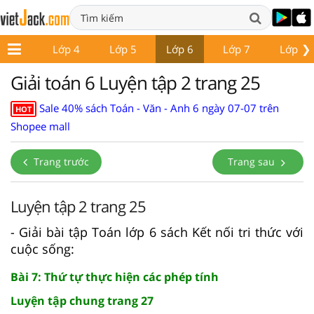
❯
Lớp 3
Lớp 4
Lớp 5
Lớp 6
Lớp 7
Lớp 8
Giải toán 6 Luyện tập 2 trang 25
Sale 40% sách Toán - Văn - Anh 6 ngày 07-07 trên
HOT
Shopee mall
Trang trước
Trang sau
Luyện tập 2 trang 25
- Giải bài tập Toán lớp 6 sách Kết nối tri thức với
cuộc sống:
Bài 7: Thứ tự thực hiện các phép tính
Luyện tập chung trang 27