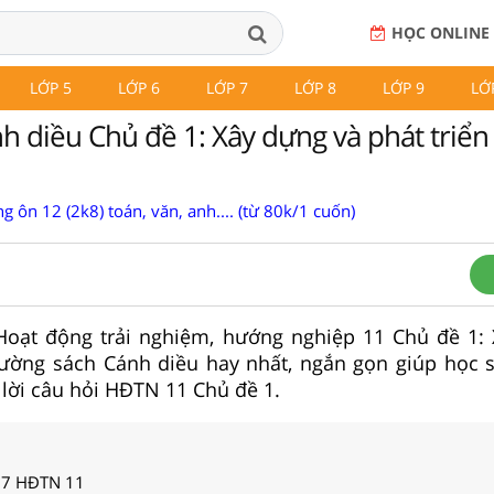
HỌC ONLINE
LỚP 5
LỚP 6
LỚP 7
LỚP 8
LỚP 9
LỚ
 diều Chủ đề 1: Xây dựng và phát triển
g ôn 12 (2k8) toán, văn, anh.... (từ 80k/1 cuốn)
p Hoạt động trải nghiệm, hướng nghiệp 11 Chủ đề 1:
trường sách Cánh diều hay nhất, ngắn gọn giúp học 
 lời câu hỏi HĐTN 11 Chủ đề 1.
g 7 HĐTN 11