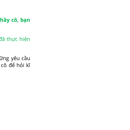
thầy cô, bạn
đã thực hiện
hững yêu cầu
 cô để hỏi kĩ