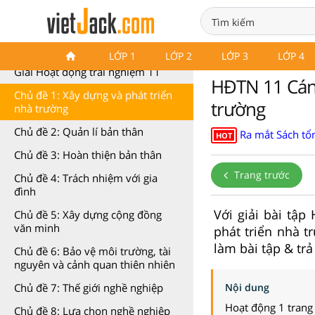
HĐTN 11 Cánh diều
LỚP 1
LỚP 2
LỚP 3
LỚP 4
Giải Hoạt động trải nghiệm 11
HĐTN 11 Cánh
Chủ đề 1: Xây dựng và phát triển
trường
nhà trường
Chủ đề 2: Quản lí bản thân
Ra mắt Sách tổn
HOT
Chủ đề 3: Hoàn thiện bản thân
Trang trước
Chủ đề 4: Trách nhiệm với gia
đình
Với giải bài tậ
Chủ đề 5: Xây dựng cộng đồng
văn minh
phát triển nhà 
làm bài tập & trả
Chủ đề 6: Bảo vệ môi trường, tài
nguyên và cảnh quan thiên nhiên
Nội dung
Chủ đề 7: Thế giới nghề nghiệp
Hoạt động 1 tran
Chủ đề 8: Lựa chọn nghề nghiệp