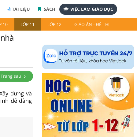
TÀI LIỆU
SÁCH
VIỆC LÀM GIÁO DỤC
P 10
LỚP 11
LỚP 12
GIÁO ÁN - ĐỀ THI
 nhà
Trang sau
 Xây dựng và
sinh dễ dàng