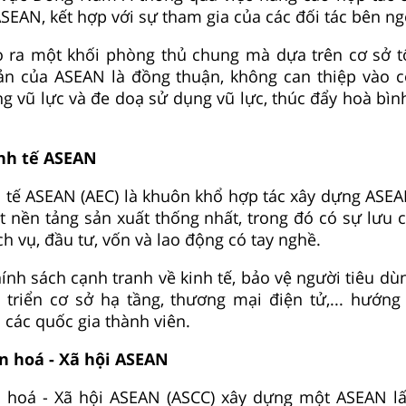
ASEAN, kết hợp với sự tham gia của các đối tác bên ng
o ra một khối phòng thủ chung mà dựa trên cơ sở t
ản của ASEAN là đồng thuận, không can thiệp vào c
g vũ lực và đe doạ sử dụng vũ lực, thúc đẩy hoà bình
inh tế ASEAN
h tế ASEAN (AEC) là khuôn khổ hợp tác xây dựng ASE
t nền tảng sản xuất thống nhất, trong đó có sự lưu 
h vụ, đầu tư, vốn và lao động có tay nghề.
hính sách cạnh tranh về kinh tế, bảo vệ người tiêu dù
t triển cơ sở hạ tầng, thương mại điện tử,... hướng 
các quốc gia thành viên.
n hoá - Xã hội ASEAN
 hoá - Xã hội ASEAN (ASCC) xây dựng một ASEAN l