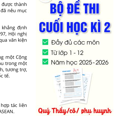
y được thành
n đã nêu mục
 khẳng định
97, Hội nghị
qua văn kiện
ựng một Cộng
au trong một
, tương trợ,
c tế.
hợp tác liên
 ASEAN.