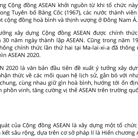
ựng Cộng đồng ASEAN khởi nguồn từ khi tổ chức nà
rong Tuyên bố Băng Cốc (1967), các nước thành viê
ột cộng đồng hoà bình và thịnh vượng ở Đông Nam Á.
tưởng xây dựng Cộng đồng ASEAN được chính thức
m 30 năm ngày thành lập ASEAN. Cũng trong năm 19
ông chính thức lần thứ hai tại Ma-lai-xi-a đã thông 
ìn ASEAN 2020.
N 2020 là văn bản đầu tiên đề xuất ý tưởng xây d
hận thức về các mối quan hệ lịch sử, gắn bó với nh
chung, cùng nhau giữ gìn hoà bình, hướng tới ổn định
ển phồn vinh, tăng cường vị thế ASEAN trên trường quố
 quát của Cộng đồng ASEAN là xây dựng một tổ chức 
n kết sâu rộng, dựa trên cơ sở pháp lí là Hiến chương