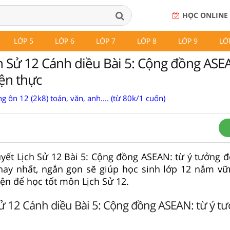
HỌC ONLINE
LỚP 5
LỚP 6
LỚP 7
LỚP 8
LỚP 9
LỚ
ch Sử 12 Cánh diều Bài 5: Cộng đồng ASEA
ện thực
g ôn 12 (2k8) toán, văn, anh.... (từ 80k/1 cuốn)
huyết Lịch Sử 12 Bài 5: Cộng đồng ASEAN: từ ý tưởng 
hay nhất, ngắn gọn sẽ giúp học sinh lớp 12 nắm vữ
yện để học tốt môn Lịch Sử 12.
Sử 12 Cánh diều Bài 5: Cộng đồng ASEAN: từ ý t