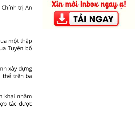
Chính trị An
qua một thập
qua Tuyên bố
ình xây dựng
 thể trên ba
ển khai nhằm
hợp tác được