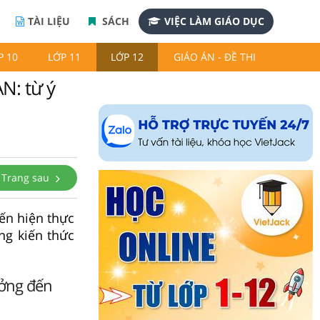
TÀI LIỆU
SÁCH
VIỆC LÀM GIÁO DỤC
P 10
LỚP 11
LỚP 12
GIÁO ÁN - ĐỀ THI
N: từ ý
Trang sau
đến hiện thực
ng kiến thức
ưởng đến