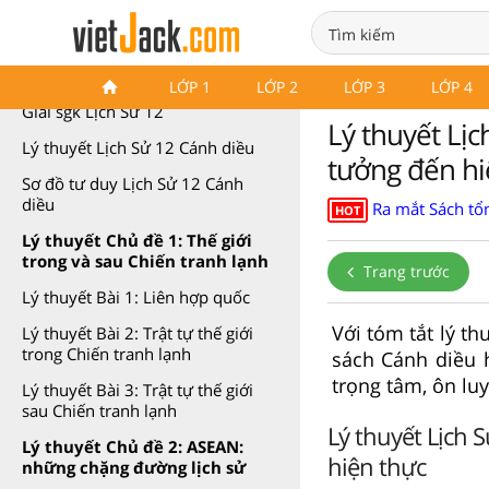
Lý thuyết Lịch Sử 12 Cánh diều
LỚP 1
LỚP 2
LỚP 3
LỚP 4
Giải sgk Lịch Sử 12
Lý thuyết Lị
Lý thuyết Lịch Sử 12 Cánh diều
tưởng đến hi
Sơ đồ tư duy Lịch Sử 12 Cánh
diều
Ra mắt Sách tổn
HOT
Lý thuyết Chủ đề 1: Thế giới
trong và sau Chiến tranh lạnh
Trang trước
Lý thuyết Bài 1: Liên hợp quốc
Với tóm tắt lý t
Lý thuyết Bài 2: Trật tự thế giới
trong Chiến tranh lạnh
sách Cánh diều 
trọng tâm, ôn lu
Lý thuyết Bài 3: Trật tự thế giới
sau Chiến tranh lạnh
Lý thuyết Lịch 
Lý thuyết Chủ đề 2: ASEAN:
hiện thực
những chặng đường lịch sử