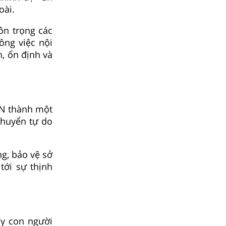
oài.
ôn trọng các
ông việc nội
, ổn định và
AN thành một
chuyển tự do
ng, bảo vệ sở
tới sự thịnh
ấy con người