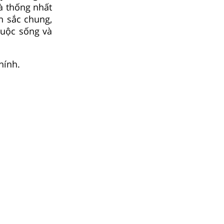
à thống nhất
n sắc chung,
cuộc sống và
hính.