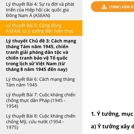
Lý thuyết Bài 4: Sự ra đời và phát
(199K) XEM 
triển của Hiệp hội các quốc gia
Đông Nam Á (ASEAN)
Lý thuyết Bài 5: Cộng đồng
ASEAN: từ ý tưởng đến hiện thực
Lý thuyết Chủ đề 3: Cách mạng
tháng Tám năm 1945, chiến
tranh giải phóng dân tộc và
chiến tranh bảo vệ Tổ quốc
trong lịch sử Việt Nam (từ
tháng 8 năm 1945 đến nay)
Lý thuyết Bài 6: Cách mạng tháng
Tám năm 1945
Lý thuyết Bài 7: Cuộc kháng chiến
chống thực dân Pháp (1945 -
1954)
1. Ý tưởng, mục
Lý thuyết Bài 8: Cuộc kháng chiến
chống Mỹ, cứu nước (1954 -
a) Ý tưởng xây
1975)