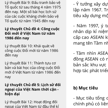
Lý thuyết Bài 9: Đấu tranh bảo vệ
- Ý tưởng xây d
Tổ quốc từ sau tháng 4 năm 1975
lập năm 1967. T
đến nay. Một số bài học lịch sử
tiêu xây dựng m
của các cuộc kháng chiến bảo vệ
Tổ quốc từ năm 1945 đến nay
- Năm 1997, ý 
Lý thuyết Chủ đề 4: Công cuộc
nhân dịp kỉ niệ
Đổi mới ở Việt Nam từ năm
cấp cao ASEAN kh
1986 đến nay
mang tên Tầm nh
Lý thuyết Bài 10: Khái quát về
công cuộc Đổi mới từ năm 1986
- Tầm nhìn ASEA
đến nay
đồng ASEAN có n
Lý thuyết Bài 11: Thành tựu cơ
bản sắc khu vực 
bản và bài học của công cuộc Đổi
hợp tác phát tri
mới ở Việt Nam từ năm 1986 đến
nay
Lý thuyết Chủ đề 5: Lịch sử đối
b) Mục tiêu
ngoại của Việt Nam thời cận -
hiện đại
- Mục tiêu tổng
Lý thuyết Bài 12: Hoạt động đối
chính phủ có liê
ngoại của Việt Nam từ đầu thế kỉ