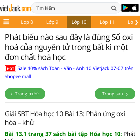
❯
ớp 7
Lớp 8
Lớp 9
Lớp 10
Lớp 11
Lớp 
Phát biểu nào sau đây là đúng Số oxi
hoá của nguyên tử trong bất kì một
đơn chất hoá học
Sale 40% sách Toán - Văn - Anh 10 Vietjack 07-07 trên
HOT
Shopee mall
Trang trước
Trang sau
Giải SBT Hóa học 10 Bài 13: Phản ứng oxi
hóa – khử
Bài 13.1 trang 37 sách bài tập Hóa học 10:
Phát