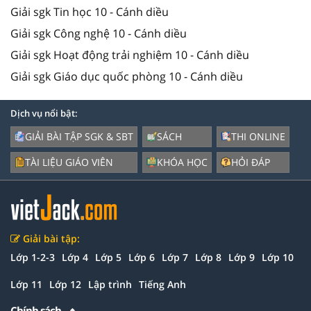
Giải sgk Tin học 10 - Cánh diều
Giải sgk Công nghệ 10 - Cánh diều
Giải sgk Hoạt động trải nghiệm 10 - Cánh diều
Giải sgk Giáo dục quốc phòng 10 - Cánh diều
Dịch vụ nổi bật:
GIẢI BÀI TẬP SGK & SBT
SÁCH
THI ONLINE
TÀI LIỆU GIÁO VIÊN
KHÓA HỌC
HỎI ĐÁP
Giải bài tập:
Lớp 1-2-3
Lớp 4
Lớp 5
Lớp 6
Lớp 7
Lớp 8
Lớp 9
Lớp 10
Lớp 11
Lớp 12
Lập trình
Tiếng Anh
Chính sách