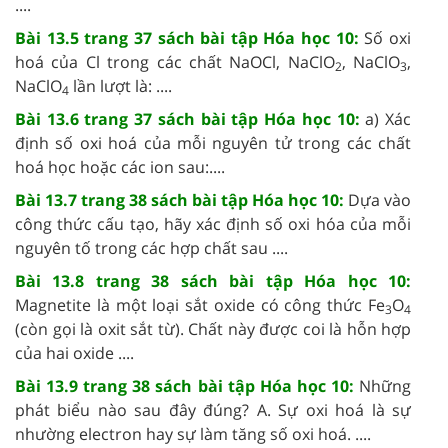
....
Bài 13.5 trang 37 sách bài tập Hóa học 10:
Số oxi
hoá của Cl trong các chất NaOCl, NaClO
, NaClO
,
2
3
NaClO
lần lượt là: ....
4
Bài 13.6 trang 37 sách bài tập Hóa học 10:
a) Xác
định số oxi hoá của mỗi nguyên tử trong các chất
hoá học hoặc các ion sau:....
Bài 13.7 trang 38 sách bài tập Hóa học 10:
Dựa vào
công thức cấu tạo, hãy xác định số oxi hóa của mỗi
nguyên tố trong các hợp chất sau ....
Bài 13.8 trang 38 sách bài tập Hóa học 10:
Magnetite là một loại sắt oxide có công thức Fe
O
3
4
(còn gọi là oxit sắt từ). Chất này được coi là hỗn hợp
của hai oxide ....
Bài 13.9 trang 38 sách bài tập Hóa học 10:
Những
phát biểu nào sau đây đúng? A. Sự oxi hoá là sự
nhường electron hay sự làm tăng số oxi hoá. ....