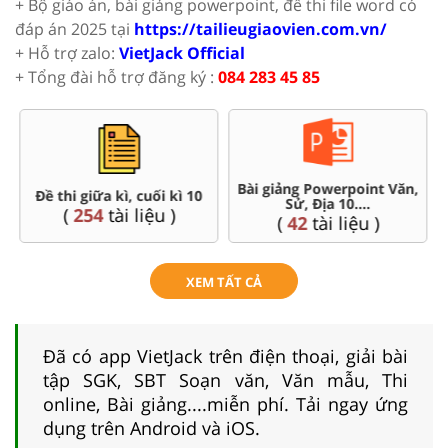
+ Bộ giáo án, bài giảng powerpoint, đề thi file word có
đáp án 2025 tại
https://tailieugiaovien.com.vn/
+ Hỗ trợ zalo:
VietJack Official
+ Tổng đài hỗ trợ đăng ký :
084 283 45 85
Bài giảng Powerpoint Văn,
Đề thi giữa kì, cuối kì 10
Sử, Địa 10....
(
254
tài liệu )
(
42
tài liệu )
XEM TẤT CẢ
Đã có app VietJack trên điện thoại, giải bài
tập SGK, SBT Soạn văn, Văn mẫu, Thi
online, Bài giảng....miễn phí. Tải ngay ứng
dụng trên Android và iOS.