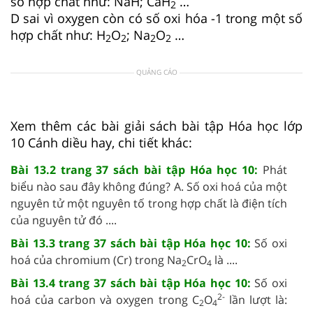
số hợp chất như: NaH; CaH
…
2
D sai vì oxygen còn có số oxi hóa -1 trong một số
hợp chất như: H
O
; Na
O
…
2
2
2
2
QUẢNG CÁO
Xem thêm các bài giải sách bài tập Hóa học lớp
10 Cánh diều hay, chi tiết khác:
Bài 13.2 trang 37 sách bài tập Hóa học 10:
Phát
biểu nào sau đây không đúng? A. Số oxi hoá của một
nguyên tử một nguyên tố trong hợp chất là điện tích
của nguyên tử đó ....
Bài 13.3 trang 37 sách bài tập Hóa học 10:
Số oxi
hoá của chromium (Cr) trong Na
CrO
là ....
2
4
Bài 13.4 trang 37 sách bài tập Hóa học 10:
Số oxi
2-
hoá của carbon và oxygen trong C
O
lần lượt là:
2
4