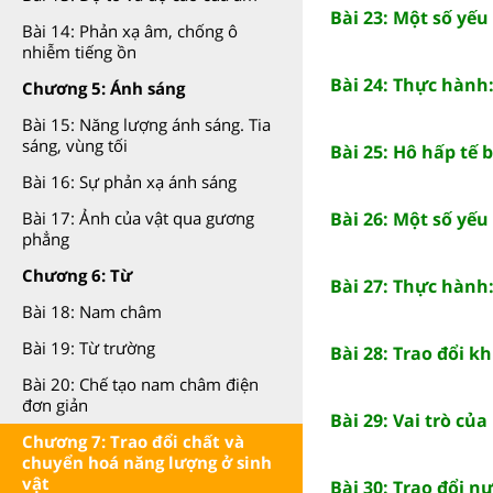
Bài 23: Một số yế
Bài 14: Phản xạ âm, chống ô
nhiễm tiếng ồn
Bài 24: Thực hành
Chương 5: Ánh sáng
Bài 15: Năng lượng ánh sáng. Tia
sáng, vùng tối
Bài 25: Hô hấp tế 
Bài 16: Sự phản xạ ánh sáng
Bài 26: Một số yế
Bài 17: Ảnh của vật qua gương
phẳng
Chương 6: Từ
Bài 27: Thực hành
Bài 18: Nam châm
Bài 19: Từ trường
Bài 28: Trao đổi kh
Bài 20: Chế tạo nam châm điện
đơn giản
Bài 29: Vai trò củ
Chương 7: Trao đổi chất và
chuyển hoá năng lượng ở sinh
vật
Bài 30: Trao đổi n