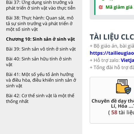
Bài 37: Ứng dụng sinh trưởng và
Mã giảm giá
phát triển ở sinh vật vào thực tiễn
Bài 38: Thực hành: Quan sát, mô
tả sự sinh trưởng và phát triển ở
một số sinh vật
TÀI LIỆU C
Chương 10: Sinh sản ở sinh vật
+ Bộ giáo án, bài gi
Bài 39: Sinh sản vô tính ở sinh vật
https://tailieugia
Bài 40: Sinh sản hữu tính ở sinh
+ Hỗ trợ zalo:
VietJ
vật
+ Tổng đài hỗ trợ đ
Bài 41: Một số yếu tố ảnh hưởng
và điều hòa, điều khiển sinh sản ở
sinh vật
Bài 42: Cơ thể sinh vật là một thể
thống nhất
 HSG 7
Trắc nghiệm đúng sai 7
Đề thi giữ
liệu )
(
57
tài liệu )
(
16