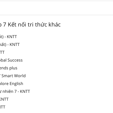
p 7 Kết nối tri thức khác
t) - KNTT
hất) - KNTT
NTT
obal Success
iends plus
 7 Smart World
plore English
ự nhiên 7 - KNTT
 KNTT
NTT