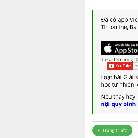
Đã có app Viet
Thi online, Bà
Theo dõi chúng tô
Loạt bài Giải
học tự nhiên l
Nếu thấy hay,
nội quy bình
Trang trước