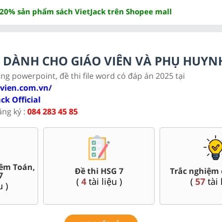
 20% sản phẩm sách VietJack trên Shopee mall
LC DÀNH CHO GIÁO VIÊN VÀ PHỤ HUYN
ảng powerpoint, đề thi file word có đáp án 2025 tại
ovien.com.vn/
ack Official
ăng ký :
084 283 45 85
Bài giảng Powerpoint Văn,
a kì, cuối kì 7
Gi
Sử, Địa 7....
7
tài liệu )
(
(
35
tài liệu )