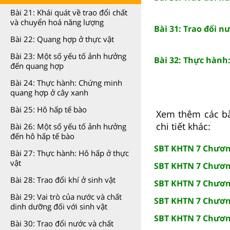
Bài 21: Khái quát về trao đổi chất
và chuyển hoá năng lượng
Bài 31: Trao đổi n
Bài 22: Quang hợp ở thực vật
Bài 23: Một số yếu tố ảnh hưởng
Bài 32: Thực hành
đến quang hợp
Bài 24: Thực hành: Chứng minh
quang hợp ở cây xanh
Bài 25: Hô hấp tế bào
Xem thêm các bài
chi tiết khác:
Bài 26: Một số yếu tố ảnh hưởng
đến hô hấp tế bào
SBT KHTN 7 Chương
Bài 27: Thực hành: Hô hấp ở thực
vật
SBT KHTN 7 Chương
Bài 28: Trao đổi khí ở sinh vật
SBT KHTN 7 Chương
Bài 29: Vai trò của nước và chất
SBT KHTN 7 Chươn
dinh dưỡng đối với sinh vật
SBT KHTN 7 Chươn
Bài 30: Trao đổi nước và chất