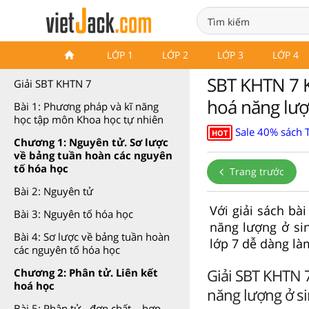
SBT Khoa học tự nhiên 7 Kết
LỚP 1
LỚP 2
LỚP 3
LỚP 4
nối tri thức
SBT KHTN 7 K
Giải SBT KHTN 7
hoá năng lượ
Bài 1: Phương pháp và kĩ năng
học tập môn Khoa học tự nhiên
Sale 40% sách 
HOT
Chương 1: Nguyên tử. Sơ lược
về bảng tuần hoàn các nguyên
tố hóa học
Trang trước
Bài 2: Nguyên tử
Với giải sách bà
Bài 3: Nguyên tố hóa học
năng lượng ở sin
Bài 4: Sơ lược về bảng tuần hoàn
lớp 7 dễ dàng là
các nguyên tố hóa học
Giải SBT KHTN 7
Chương 2: Phân tử. Liên kết
hoá học
năng lượng ở si
Bài 5: Phân tử - đơn chất – hợp