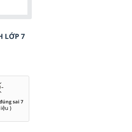
H LỚP 7
Chuyên đề dạy thêm Toán,
áo án word 7
Lí, Hóa ...7
80
tài liệu )
(
58
tài liệu )