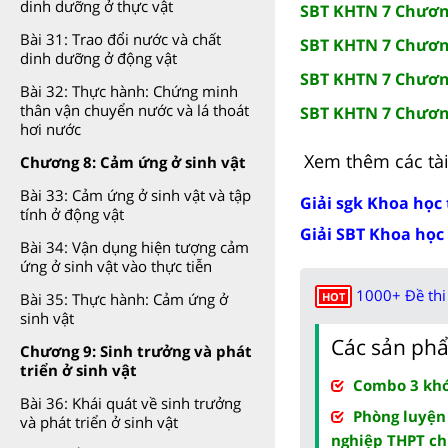
dinh dưỡng ở thực vật
SBT KHTN 7 Chươn
Bài 31: Trao đổi nước và chất
SBT KHTN 7 Chươn
dinh dưỡng ở động vật
SBT KHTN 7 Chương
Bài 32: Thực hành: Chứng minh
thân vận chuyển nước và lá thoát
SBT KHTN 7 Chương
hơi nước
Xem thêm các tài 
Chương 8: Cảm ứng ở sinh vật
Bài 33: Cảm ứng ở sinh vật và tập
Giải sgk Khoa học 
tính ở động vật
Giải SBT Khoa học 
Bài 34: Vận dụng hiện tượng cảm
ứng ở sinh vật vào thực tiễn
1000+ Đề thi 
HOT
Bài 35: Thực hành: Cảm ứng ở
sinh vật
Các sản phẩ
Chương 9: Sinh trưởng và phát
triển ở sinh vật
Combo 3 khóa
Bài 36: Khái quát về sinh trưởng
Phòng luyện
và phát triển ở sinh vật
nghiệp THPT ch