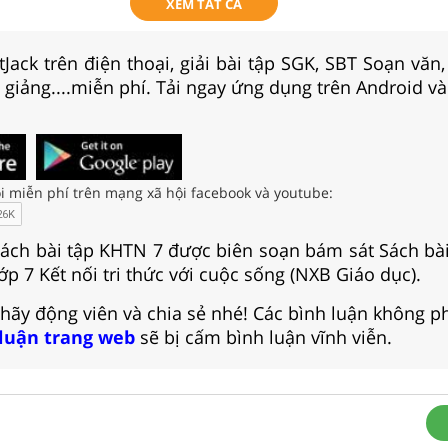
XEM TẤT CẢ
Jack trên điện thoại, giải bài tập SGK, SBT Soạn văn
i giảng....miễn phí. Tải ngay ứng dụng trên Android và
i miễn phí trên mạng xã hội facebook và youtube:
 sách bài tập KHTN 7 được biên soạn bám sát Sách bà
ớp 7 Kết nối tri thức với cuộc sống (NXB Giáo dục).
 hãy động viên và chia sẻ nhé! Các bình luận không p
 luận trang web
sẽ bị cấm bình luận vĩnh viễn.