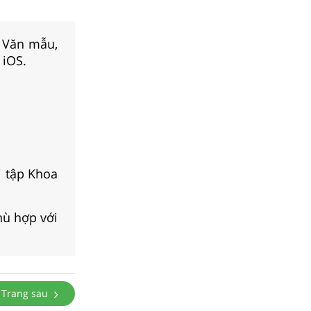
, Văn mẫu,
 iOS.
i tập Khoa
hù hợp với
Trang sau