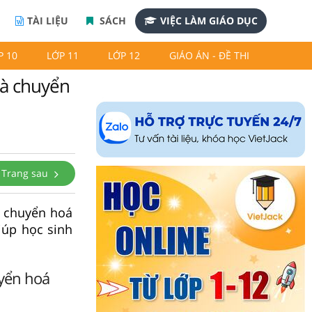
TÀI LIỆU
SÁCH
VIỆC LÀM GIÁO DỤC
P 10
LỚP 11
LỚP 12
GIÁO ÁN - ĐỀ THI
và chuyển
Trang sau
à chuyển hoá
iúp học sinh
uyển hoá