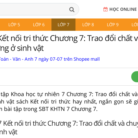
HỌC ONLINE
LỚP 5
LỚP 6
LỚP 7
LỚP 8
LỚP 9
LỚ
ết nối tri thức Chương 7: Trao đổi chất 
ng ở sinh vật
Toán - Văn - Anh 7 ngày 07-07 trên Shopee mall
i tập Khoa học tự nhiên 7 Chương 7: Trao đổi chất v
h vật sách Kết nối tri thức hay nhất, ngắn gọn sẽ g
m bài tập trong SBT KHTN 7 Chương 7.
 Kết nối tri thức Chương 7: Trao đổi chất và ch
nh vật