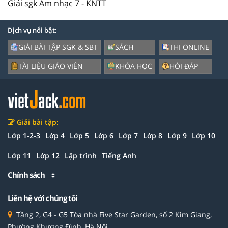
Giải sgk Âm nhạc 7 - KNTT
Dịch vụ nổi bật:
GIẢI BÀI TẬP SGK & SBT
SÁCH
THI ONLINE
TÀI LIỆU GIÁO VIÊN
KHÓA HỌC
HỎI ĐÁP
Giải bài tập:
Lớp 1-2-3
Lớp 4
Lớp 5
Lớp 6
Lớp 7
Lớp 8
Lớp 9
Lớp 10
Lớp 11
Lớp 12
Lập trình
Tiếng Anh
Chính sách
Liên hệ với chúng tôi
Tầng 2, G4 - G5 Tòa nhà Five Star Garden, số 2 Kim Giang,
Phường Khương Đình, Hà Nội