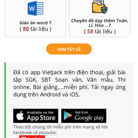
đề dạy thêm Toán,
Đề thi HSG 7
Trắc nghi
Lí, Hóa ...7
(
4
tài liệu )
(
57
t
58
tài liệu )
XEM TẤT CẢ
Đã có app VietJack trên điện thoại, giải bài
tập SGK, SBT Soạn văn, Văn mẫu, Thi
online, Bài giảng....miễn phí. Tải ngay ứng
dụng trên Android và iOS.
Theo dõi chúng tôi miễn phí trên mạng xã hội
facebook và youtube: