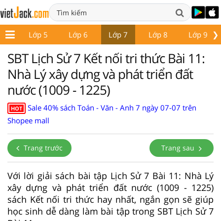
❯
p 4
Lớp 5
Lớp 6
Lớp 7
Lớp 8
Lớp 9
SBT Lịch Sử 7 Kết nối tri thức Bài 11:
Nhà Lý xây dựng và phát triển đất
nước (1009 - 1225)
Sale 40% sách Toán - Văn - Anh 7 ngày 07-07 trên
HOT
Shopee mall
Trang trước
Trang sau
Với lời giải sách bài tập Lịch Sử 7 Bài 11: Nhà Lý
xây dựng và phát triển đất nước (1009 - 1225)
sách Kết nối tri thức hay nhất, ngắn gọn sẽ giúp
học sinh dễ dàng làm bài tập trong SBT Lịch Sử 7