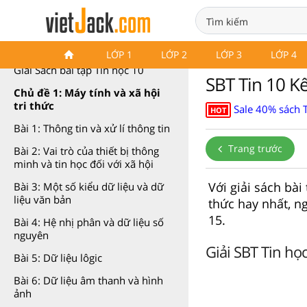
SBT Tin học 10 Kết nối tri thức
LỚP 1
LỚP 2
LỚP 3
LỚP 4
Giải Sách bài tập Tin học 10
SBT Tin 10 Kế
Chủ đề 1: Máy tính và xã hội
tri thức
Sale 40% sách T
HOT
Bài 1: Thông tin và xử lí thông tin
Trang trước
Bài 2: Vai trò của thiết bị thông
minh và tin học đối với xã hội
Với giải sách bài
Bài 3: Một số kiểu dữ liệu và dữ
liệu văn bản
thức hay nhất, n
15.
Bài 4: Hệ nhị phân và dữ liệu số
nguyên
Giải SBT Tin họ
Bài 5: Dữ liệu lôgic
Bài 6: Dữ liệu âm thanh và hình
ảnh