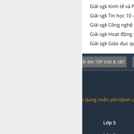
Giải sgk Kinh tế và 
Giải sgk Tin học 10 
Giải sgk Công nghệ 
Giải sgk Hoạt động 
Giải sgk Giáo dục 
GIẢI BÀI TẬP SGK & SBT
Dịch vụ nổi bật:
Trang web chia sẻ nội dung miễn phí dành c
Giải bài tập:
Lớp 1-2-3
Lớp 4
Lớp 5