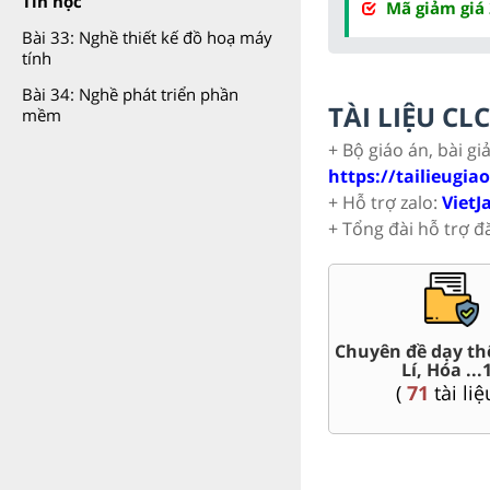
Tin học
Mã giảm giá
Bài 33: Nghề thiết kế đồ hoạ máy
tính
Bài 34: Nghề phát triển phần
TÀI LIỆU C
mềm
+ Bộ giáo án, bài gi
https://tailieugia
+ Hỗ trợ zalo:
VietJ
+ Tổng đài hỗ trợ đ
t Văn,
Chuyên đề dạy th
Giáo án word 10
Lí, Hóa ...
(
95
tài liệu )
(
71
tài liệ