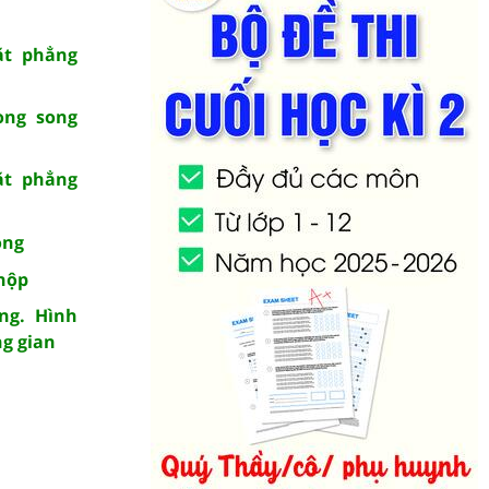
ặt phẳng
ong song
ặt phẳng
ong
 hộp
ng. Hình
ng gian