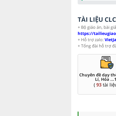
TÀI LIỆU C
+ Bộ giáo án, bài gi
https://tailieugia
+ Hỗ trợ zalo:
VietJ
+ Tổng đài hỗ trợ đ
t Văn,
Chuyên đề dạy th
Giáo án word 11
Lí, Hóa ...
(
84
tài liệu )
(
93
tài liệ