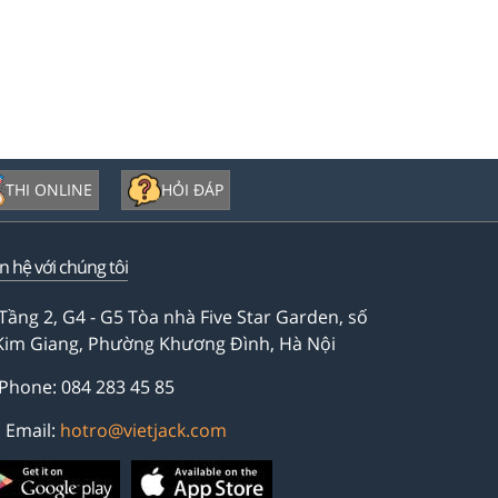
THI ONLINE
HỎI ĐÁP
ên hệ với chúng tôi
Tầng 2, G4 - G5 Tòa nhà Five Star Garden, số
Kim Giang, Phường Khương Đình, Hà Nội
Phone: 084 283 45 85
Email:
hotro@vietjack.com