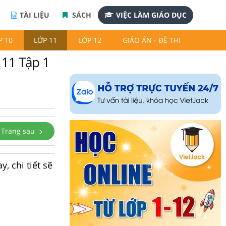
TÀI LIỆU
SÁCH
VIỆC LÀM GIÁO DỤC
P 10
LỚP 11
LỚP 12
GIÁO ÁN - ĐỀ THI
 11 Tập 1
Trang sau
, chi tiết sẽ