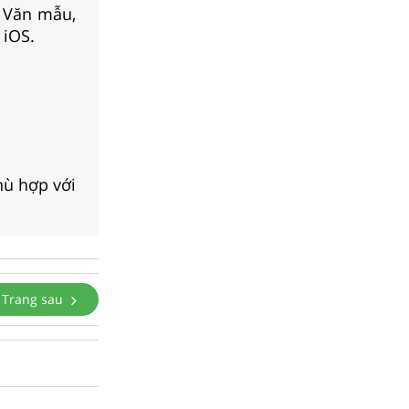
, Văn mẫu,
 iOS.
hù hợp với
Trang sau