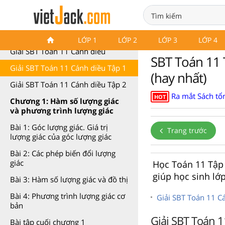
Sách bài tập Toán 11
LỚP 1
LỚP 2
LỚP 3
LỚP 4
Giải SBT Toán 11 Cánh diều
SBT Toán 11 T
Giải SBT Toán 11 Cánh diều Tập 1
(hay nhất)
Giải SBT Toán 11 Cánh diều Tập 2
Ra mắt Sách tổn
HOT
Chương 1: Hàm số lượng giác
và phương trình lượng giác
Bài 1: Góc lượng giác. Giá trị
Trang trước
lượng giác của góc lượng giác
Bài 2: Các phép biến đổi lượng
giác
Học Toán 11 Tập 1
giúp học sinh lớ
Bài 3: Hàm số lượng giác và đồ thị
Bài 4: Phương trình lượng giác cơ
Giải SBT Toán 11 C
bản
Giải SBT Toán 1
Bài tập cuối chương 1