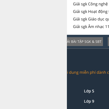
Giải sgk Công nghệ 
Giải sgk Hoạt động 
Giải sgk Giáo dục 
Giải sgk Âm nhạc 11
GIẢI BÀI TẬP SGK & SBT
Dịch vụ nổi bật:
Trang web chia sẻ nội dung miễn phí dành c
Giải bài tập:
Lớp 1-2-3
Lớp 4
Lớp 5
Lớp 7
Lớp 8
Lớp 9