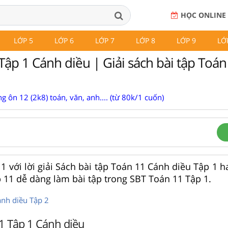
HỌC ONLINE
LỚP 5
LỚP 6
LỚP 7
LỚP 8
LỚP 9
LỚ
ập 1 Cánh diều | Giải sách bài tập Toán
g ôn 12 (2k8) toán, văn, anh.... (từ 80k/1 cuốn)
 với lời giải Sách bài tập Toán 11 Cánh diều Tập 1 hay
p 11 dễ dàng làm bài tập trong SBT Toán 11 Tập 1.
ánh diều Tập 2
1 Tập 1 Cánh diều