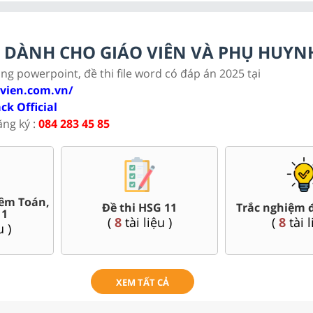
LC DÀNH CHO GIÁO VIÊN VÀ PHỤ HUYN
ảng powerpoint, đề thi file word có đáp án 2025 tại
ovien.com.vn/
ack Official
ăng ký :
084 283 45 85
êm Toán,
Đề thi HSG 11
Trắc nghiệm đ
11
(
8
tài liệu )
(
8
tài l
u )
XEM TẤT CẢ