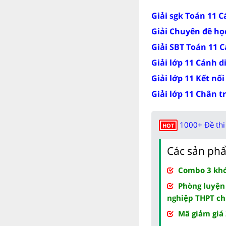
Giải sgk Toán 11 
Giải Chuyên đề họ
Giải SBT Toán 11 
Giải lớp 11 Cánh d
Giải lớp 11 Kết nối
Giải lớp 11 Chân t
1000+ Đề thi 
HOT
Các sản phẩ
Combo 3 khóa
Phòng luyện
nghiệp THPT ch
Mã giảm giá