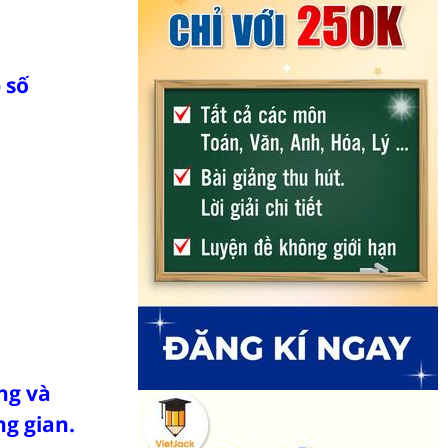
 số
ng và
g gian.