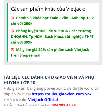
Các sản phẩm khác của Vietjack:
Combo 3 khóa học Toán - Văn - Anh lớp 1-12
chỉ với 250k
Phòng luyện 1000 đề VIP ĐGNL các trường
ĐHQGHN, Tp.HCM, Bách Khoa, tốt nghiệp THPT
chỉ với 399k
Mã giảm giá 20% sản phẩm sách VietJack
trên Shopee mall
TÀI LIỆU CLC DÀNH CHO GIÁO VIÊN VÀ PHỤ
HUYNH LỚP 10
+ Bộ giáo án, bài giảng powerpoint, đề thi file word có
đáp án 2025 tại
https://tailieugiaovien.com.vn/
+ Hỗ trợ zalo:
VietJack Official
+ Tổng đài hỗ trợ đăng ký :
084 283 45 85