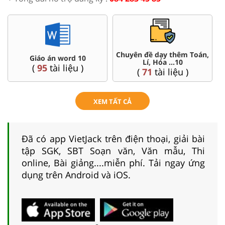
Chuyên đề dạy thêm Toán,
Giáo án word 10
Lí, Hóa ...10
(
95
tài liệu )
(
71
tài liệu )
XEM TẤT CẢ
Đã có app VietJack trên điện thoại, giải bài
tập SGK, SBT Soạn văn, Văn mẫu, Thi
online, Bài giảng....miễn phí. Tải ngay ứng
dụng trên Android và iOS.