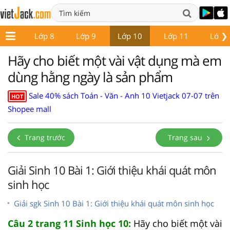
❯
ớp 7
Lớp 8
Lớp 9
Lớp 10
Lớp 11
Lớp 
Hãy cho biết một vài vật dụng mà em
dùng hằng ngày là sản phẩm
Sale 40% sách Toán - Văn - Anh 10 Vietjack 07-07 trên
HOT
Shopee mall
Trang trước
Trang sau
Giải Sinh 10 Bài 1: Giới thiệu khái quát môn
sinh học
Giải sgk Sinh 10 Bài 1: Giới thiệu khái quát môn sinh học
Câu 2 trang 11 Sinh học 10:
Hãy cho biết một vài