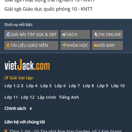
Giải sgk Giáo dục quốc phòng 10 - KNTT
Dịch vụ nổi bật:
GIẢI BÀI TẬP SGK & SBT
SÁCH
THI ONLINE
TÀI LIỆU GIÁO VIÊN
KHÓA HỌC
HỎI ĐÁP
Giải bài tập:
Lớp 1-2-3
Lớp 4
Lớp 5
Lớp 6
Lớp 7
Lớp 8
Lớp 9
Lớp 10
Lớp 11
Lớp 12
Lập trình
Tiếng Anh
Chính sách
Liên hệ với chúng tôi
Tầng 2, G4 - G5 Tòa nhà Five Star Garden, số 2 Kim Giang,