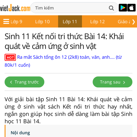
❯
Lớp 9
Lớp 10
Lớp 11
Lớp 12
Giáo án -
Sinh 11 Kết nối tri thức Bài 14: Khái
quát về cảm ứng ở sinh vật
Ra mắt Sách tổng ôn 12 (2k8) toán, văn, anh.... (từ
HOT
80k/1 cuốn)
Trang trước
Trang sau
Với giải bài tập Sinh 11 Bài 14: Khái quát về cảm
ứng ở sinh vật sách Kết nối tri thức hay nhất,
ngắn gọn giúp học sinh dễ dàng làm bài tập Sinh
học 11 Bài 14.
Nội dung