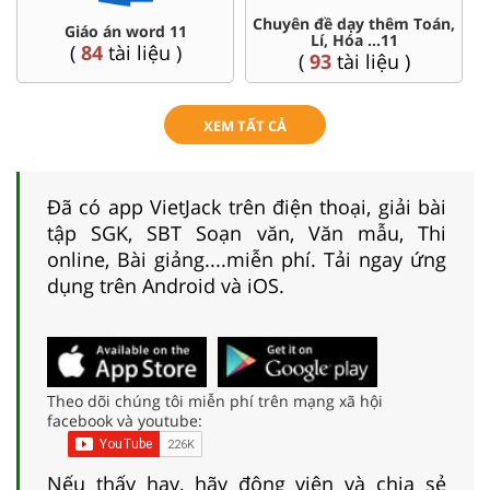
Chuyên đề dạy thêm Toán,
Giáo án word 11
Lí, Hóa ...11
(
84
tài liệu )
(
93
tài liệu )
XEM TẤT CẢ
Đã có app VietJack trên điện thoại, giải bài
tập SGK, SBT Soạn văn, Văn mẫu, Thi
online, Bài giảng....miễn phí. Tải ngay ứng
dụng trên Android và iOS.
Theo dõi chúng tôi miễn phí trên mạng xã hội
facebook và youtube:
Nếu thấy hay, hãy động viên và chia sẻ