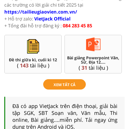
các trường có lời giải chi tiết 2025 tại
https://tailieugiaovien.com.vn/
+ Hỗ trợ zalo:
VietJack Official
+ Tổng đài hỗ trợ đăng ký :
084 283 45 85
Bài giảng Powerpoint Văn,
C
Đề thi giữa kì, cuối kì 12
Sử, Địa 12....
(
143
tài liệu )
(
31
tài liệu )
XEM TẤT CẢ
Đã có app VietJack trên điện thoại, giải bài
tập SGK, SBT Soạn văn, Văn mẫu, Thi
online, Bài giảng....miễn phí. Tải ngay ứng
dụng trên Android và iOS.