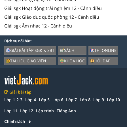
Giải sgk Hoạt động trải nghiệm 12 - Cánh diều
Giải sgk Giáo dục quốc phòng 12 - Cánh diều
Giải sgk Âm nhạc 12 - Cánh diều
Dịch vụ nổi bật:
GIẢI BÀI TẬP SGK & SBT
SÁCH
THI ONLINE
TÀI LIỆU GIÁO VIÊN
KHÓA HỌC
HỎI ĐÁP
Giải bài tập:
Lớp 1-2-3
Lớp 4
Lớp 5
Lớp 6
Lớp 7
Lớp 8
Lớp 9
Lớp 10
Lớp 11
Lớp 12
Lập trình
Tiếng Anh
Chính sách