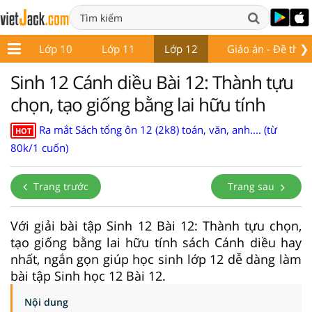
❯
 9
Lớp 10
Lớp 11
Lớp 12
Giáo án - Đề thi
Sinh 12 Cánh diều Bài 12: Thành tựu
chọn, tạo giống bằng lai hữu tính
Ra mắt Sách tổng ôn 12 (2k8) toán, văn, anh.... (từ
HOT
80k/1 cuốn)
Trang trước
Trang sau
Với giải bài tập Sinh 12 Bài 12: Thành tựu chọn,
tạo giống bằng lai hữu tính sách Cánh diều hay
nhất, ngắn gọn giúp học sinh lớp 12 dễ dàng làm
bài tập Sinh học 12 Bài 12.
Nội dung