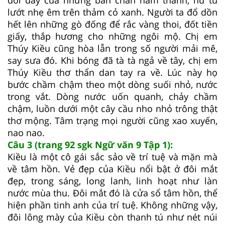
lướt nhẹ êm trên thảm cỏ xanh. Người ta đổ dồn
hết lên những gò đống để rắc vàng thoi, đốt tiền
giấy, thắp hương cho những ngôi mộ. Chị em
Thúy Kiều cũng hòa lẫn trong số người mải mê,
say sưa đó. Khi bóng đã tà tà ngả về tây, chị em
Thúy Kiều thơ thẩn dan tay ra về. Lúc này họ
bước chầm chậm theo một dòng suối nhỏ, nước
trong vắt. Dòng nước uốn quanh, chảy chầm
chậm, luồn dưới một cây cầu nho nhỏ trông thật
thơ mộng. Tâm trạng mọi người cũng xao xuyến,
nao nao.
Câu 3 (trang 92 sgk Ngữ văn 9 Tập 1):
Kiều là một cô gái sắc sảo về trí tuệ và mặn mà
về tâm hồn. Vẻ đẹp của Kiều nổi bật ở đôi mắt
đẹp, trong sáng, long lanh, linh hoạt như làn
nước mùa thu. Đôi mắt đó là cửa sổ tâm hồn, thể
hiện phần tinh anh của trí tuệ. Không những vậy,
đôi lông mày của Kiều còn thanh tú như nét núi