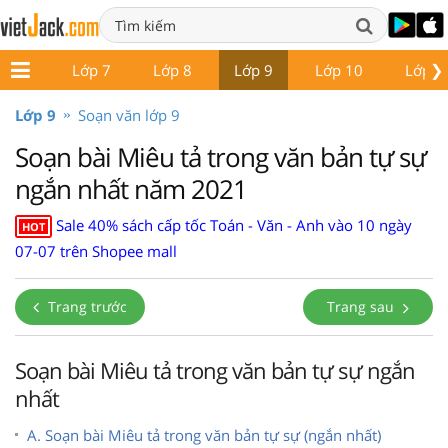
❯
ớp 6
Lớp 7
Lớp 8
Lớp 9
Lớp 10
Lớp 1
Lớp 9
Soạn văn lớp 9
Soạn bài Miêu tả trong văn bản tự sự
ngắn nhất năm 2021
Sale 40% sách cấp tốc Toán - Văn - Anh vào 10 ngày
HOT
07-07 trên Shopee mall
Trang trước
Trang sau
Soạn bài Miêu tả trong văn bản tự sự ngắn
nhất
A. Soạn bài Miêu tả trong văn bản tự sự (ngắn nhất)