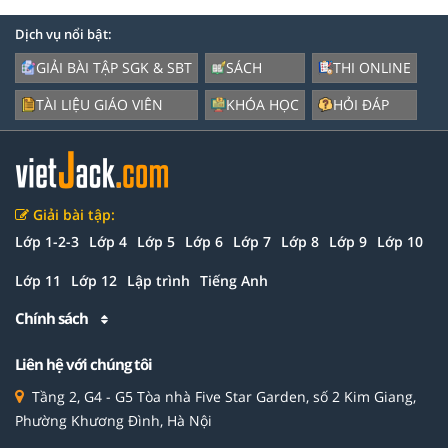
Dịch vụ nổi bật:
GIẢI BÀI TẬP SGK & SBT
SÁCH
THI ONLINE
TÀI LIỆU GIÁO VIÊN
KHÓA HỌC
HỎI ĐÁP
Giải bài tập:
Lớp 1-2-3
Lớp 4
Lớp 5
Lớp 6
Lớp 7
Lớp 8
Lớp 9
Lớp 10
Lớp 11
Lớp 12
Lập trình
Tiếng Anh
Chính sách
Liên hệ với chúng tôi
Tầng 2, G4 - G5 Tòa nhà Five Star Garden, số 2 Kim Giang,
Phường Khương Đình, Hà Nội