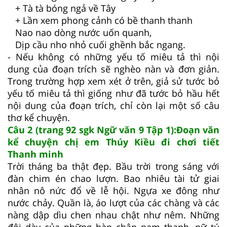
+ Tà tà bóng ngả về Tây
+ Lần xem phong cảnh có bề thanh thanh
Nao nao dòng nước uốn quanh,
Dịp cầu nho nhỏ cuối ghềnh bắc ngang.
- Nếu không có những yếu tố miêu tả thì nội
dung của đoạn trích sẽ nghèo nàn và đơn giản.
Trong trường hợp xem xét ở trên, giả sử tước bỏ
yếu tố miêu tả thì giống như đã tước bỏ hầu hết
nội dung của đoạn trích, chỉ còn lại một số câu
thơ kể chuyện.
Câu 2 (trang 92 sgk Ngữ văn 9 Tập 1):Đoạn văn
kể chuyện chị em Thúy Kiều đi chơi tiết
Thanh minh
Trời tháng ba thật đẹp. Bầu trời trong sáng với
đàn chim én chao lượn. Bao nhiêu tài tử giai
nhân nô nức đổ về lễ hội. Ngựa xe đông như
nước chảy. Quần là, áo lượt của các chàng và các
nàng dập dìu chen nhau chật như nêm. Những
đôi dày của những bàn chân nam thanh, nữ tú