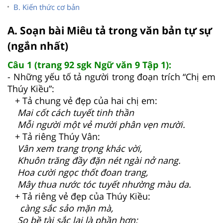
B. Kiến thức cơ bản
A. Soạn bài Miêu tả trong văn bản tự sự
(ngắn nhất)
Câu 1 (trang 92 sgk Ngữ văn 9 Tập 1):
- Những yếu tố tả người trong đoạn trích “Chị em
Thúy Kiều”:
+ Tả chung vẻ đẹp của hai chị em:
Mai cốt cách tuyết tinh thần
Mỗi người một vẻ mười phân vẹn mười.
+ Tả riêng Thúy Vân:
Vân xem trang trọng khác vời,
Khuôn trăng đầy đặn nét ngài nở nang.
Hoa cười ngọc thốt đoan trang,
Mây thua nước tóc tuyết nhường màu da.
+ Tả riêng vẻ đẹp của Thúy Kiều:
càng sắc sảo mặn mà,
So bề tài sắc lại là phần hơn: