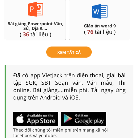
Bài giảng Powerpoint Văn,
C
Giáo án word 9
Sử, Địa 9....
(
76
tài liệu )
(
36
tài liệu )
XEM TẤT CẢ
Đã có app VietJack trên điện thoại, giải bài
tập SGK, SBT Soạn văn, Văn mẫu, Thi
online, Bài giảng....miễn phí. Tải ngay ứng
dụng trên Android và iOS.
Theo dõi chúng tôi miễn phí trên mạng xã hội
facebook và youtube: