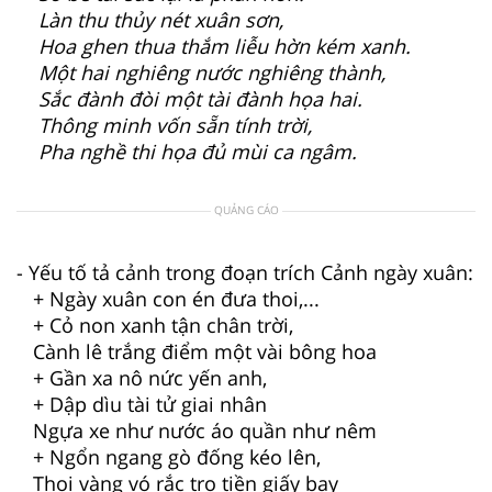
Làn thu thủy nét xuân sơn,
Hoa ghen thua thắm liễu hờn kém xanh.
Một hai nghiêng nước nghiêng thành,
Sắc đành đòi một tài đành họa hai.
Thông minh vốn sẵn tính trời,
Pha nghề thi họa đủ mùi ca ngâm.
QUẢNG CÁO
- Yếu tố tả cảnh trong đoạn trích Cảnh ngày xuân:
+ Ngày xuân con én đưa thoi,...
+ Cỏ non xanh tận chân trời,
Cành lê trắng điểm một vài bông hoa
+ Gần xa nô nức yến anh,
+ Dập dìu tài tử giai nhân
Ngựa xe như nước áo quần như nêm
+ Ngổn ngang gò đống kéo lên,
Thoi vàng vó rắc tro tiền giấy bay