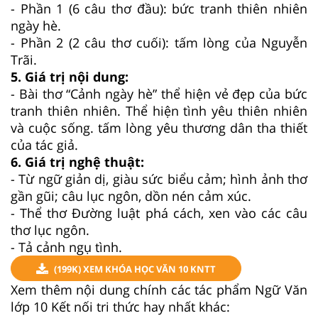
- Phần 1 (6 câu thơ đầu): bức tranh thiên nhiên
ngày hè.
- Phần 2 (2 câu thơ cuối): tấm lòng của Nguyễn
Trãi.
5. Giá trị nội dung:
- Bài thơ “Cảnh ngày hè” thể hiện vẻ đẹp của bức
tranh thiên nhiên. Thể hiện tình yêu thiên nhiên
và cuộc sống. tấm lòng yêu thương dân tha thiết
của tác giả.
6. Giá trị nghệ thuật:
- Từ ngữ giản dị, giàu sức biểu cảm; hình ảnh thơ
gần gũi; câu lục ngôn, dồn nén cảm xúc.
- Thể thơ Đường luật phá cách, xen vào các câu
thơ lục ngôn.
- Tả cảnh ngụ tình.
(199K) XEM KHÓA HỌC VĂN 10 KNTT
Xem thêm nội dung chính các tác phẩm Ngữ Văn
lớp 10 Kết nối tri thức hay nhất khác: