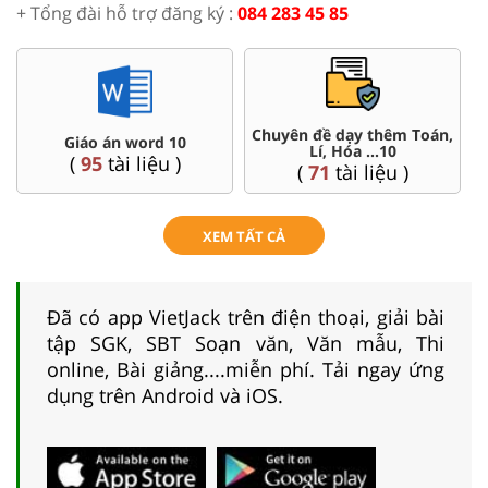
+ Tổng đài hỗ trợ đăng ký :
084 283 45 85
án,
Đề thi HSG 10
Trắc nghiệm đúng sai 10
(
8
tài liệu )
(
41
tài liệu )
XEM TẤT CẢ
Đã có app VietJack trên điện thoại, giải bài
tập SGK, SBT Soạn văn, Văn mẫu, Thi
online, Bài giảng....miễn phí. Tải ngay ứng
dụng trên Android và iOS.