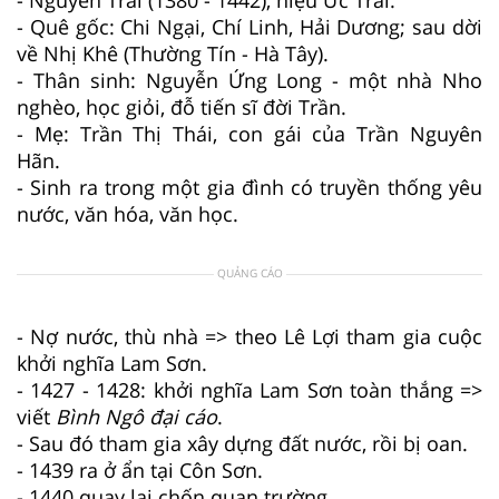
- Quê gốc: Chi Ngại, Chí Linh, Hải Dương; sau dời
về Nhị Khê (Thường Tín - Hà Tây).
- Thân sinh: Nguyễn Ứng Long - một nhà Nho
nghèo, học giỏi, đỗ tiến sĩ đời Trần.
- Mẹ: Trần Thị Thái, con gái của Trần Nguyên
Hãn.
- Sinh ra trong một gia đình có truyền thống yêu
nước, văn hóa, văn học.
QUẢNG CÁO
- Nợ nước, thù nhà => theo Lê Lợi tham gia cuộc
khởi nghĩa Lam Sơn.
- 1427 - 1428: khởi nghĩa Lam Sơn toàn thắng =>
viết
Bình Ngô đại cáo
.
- Sau đó tham gia xây dựng đất nước, rồi bị oan.
- 1439 ra ở ẩn tại Côn Sơn.
- 1440 quay lại chốn quan trường.