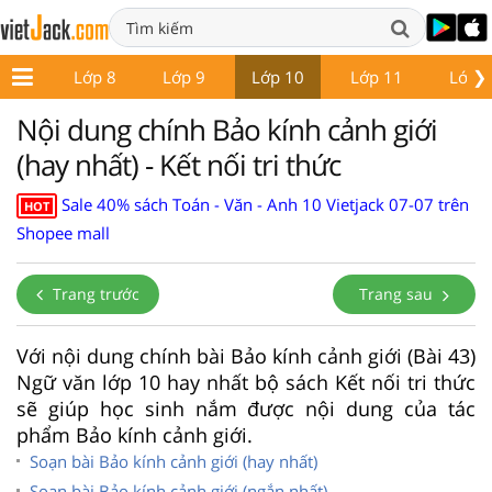
❯
ớp 7
Lớp 8
Lớp 9
Lớp 10
Lớp 11
Lớp 
Nội dung chính Bảo kính cảnh giới
(hay nhất) - Kết nối tri thức
Sale 40% sách Toán - Văn - Anh 10 Vietjack 07-07 trên
HOT
Shopee mall
Trang trước
Trang sau
Với nội dung chính bài Bảo kính cảnh giới (Bài 43)
Ngữ văn lớp 10 hay nhất bộ sách Kết nối tri thức
sẽ giúp học sinh nắm được nội dung của tác
phẩm Bảo kính cảnh giới.
Soạn bài Bảo kính cảnh giới (hay nhất)
Soạn bài Bảo kính cảnh giới (ngắn nhất)