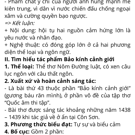
- Phẩm chất ý chí của người anh hùng mạnh mẽ
kiên trung, vì dân vì nước chiến đấu chống ngoại
xâm và cường quyền bạo ngược.
=> Kết luận:
+ Nội dung: hội tụ hai nguồn cảm hứng lớn là
yêu nước và nhân đạo.
+ Nghệ thuật: có đóng góp lớn ở cả hai phương
diện thể loại và ngôn ngữ.
II. Tìm hiểu tác phẩm Bảo kính cảnh giới
1. Thể loại:
Thể thơ Nôm Đường luật, có xen câu
lục ngôn với câu thất ngôn.
2. Xuất xứ và hoàn cảnh sáng tác:
- Là bài thứ 43 thuộc phần “Bảo kính cảnh giới”
(gương báu răn mình), ở phần vô đề của tập thơ
“Quốc âm thi tập”.
- Bài thơ được sáng tác khoảng những năm 1438
– 1439 khi tác giả về ở ẩn tại Côn Sơn.
3. Phương thức biểu đạt:
Tự sự và biểu cảm
4. Bố cục:
Gồm 2 phần: