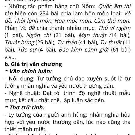
- Những tác phẩm bằng chữ Nôm:
Quốc âm thi
tập
hiện còn 254 bài chia làm bốn môn loại:
Vô
đề, Thời lệnh môn, Hoa mộc môn, Cầm thú môn
.
Phần
Vô đề
chia thành nhiều mục:
Thủ vĩ ngâm
(1 bài),
Ngôn chí
(21 bài),
Mạn thuật (
14 bài),
Thuật hứng
(25 bài),
Tự thán
(41 bài),
Tự thuật
(11
bài),
Tức sự
(4 bài),
Bảo kính cảnh giới
(61 bài)
v.v...
b. Giá trị văn chương
* Văn chính luận:
- Nội dung: Tư tưởng chủ đạo xuyên suốt là tư
tưởng nhân nghĩa và yêu nước thương dân.
- Nghệ thuật: Đạt tới trình độ nghệ thuật mẫu
mực, kết cấu chặt chẽ, lập luận sắc bén.
* Thơ trữ tình:
- Lý tưởng của người anh hùng: nhân nghĩa hòa
hợp với yêu nước thương dân, lúc nào cũng tha
thiết mãnh miệt.