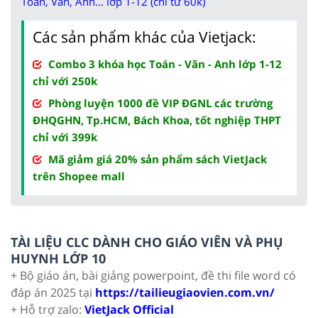
Toán, Văn, Anh... lớp 1-12 (chỉ từ 60k)
Các sản phẩm khác của Vietjack:
Combo 3 khóa học Toán - Văn - Anh lớp 1-12
chỉ với 250k
Phòng luyện 1000 đề VIP ĐGNL các trường
ĐHQGHN, Tp.HCM, Bách Khoa, tốt nghiệp THPT
chỉ với 399k
Mã giảm giá 20% sản phẩm sách VietJack
trên Shopee mall
TÀI LIỆU CLC DÀNH CHO GIÁO VIÊN VÀ PHỤ
HUYNH LỚP 10
+ Bộ giáo án, bài giảng powerpoint, đề thi file word có
đáp án 2025 tại
https://tailieugiaovien.com.vn/
+ Hỗ trợ zalo:
VietJack Official