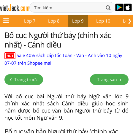
❯
Lớp 6
Lớp 7
Lớp 8
Lớp 9
Lớp 10
Lớp 
Bố cục Người thứ bảy (chính xác
nhất) - Cánh diều
Sale 40% sách cấp tốc Toán - Văn - Anh vào 10 ngày
HOT
07-07 trên Shopee mall
Trang trước
Trang sau
Với bố cục bài Người thứ bảy Ngữ văn lớp 9
chính xác nhất sách Cánh diều giúp học sinh
nắm được bố cục văn bản Người thứ bảy từ đó
học tốt môn Ngữ văn 9.
Bố cục văn bản Người thứ bảy (chính xác