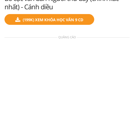
nhất) - Cánh diều
(199K) XEM KHÓA HỌC VĂN 9 CD
QUẢNG CÁO