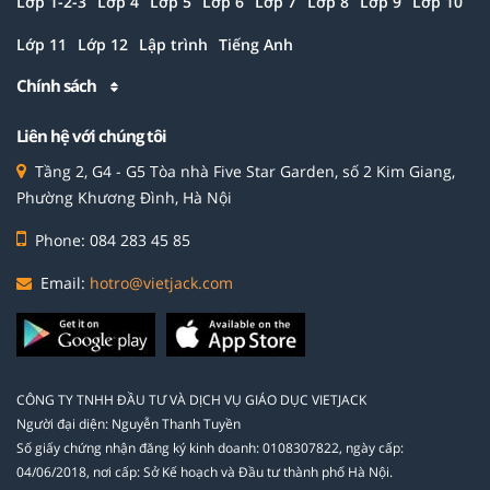
Lớp 1-2-3
Lớp 4
Lớp 5
Lớp 6
Lớp 7
Lớp 8
Lớp 9
Lớp 10
Lớp 11
Lớp 12
Lập trình
Tiếng Anh
Chính sách
Liên hệ với chúng tôi
Tầng 2, G4 - G5 Tòa nhà Five Star Garden, số 2 Kim Giang,
Phường Khương Đình, Hà Nội
Phone: 084 283 45 85
Email:
hotro@vietjack.com
CÔNG TY TNHH ĐẦU TƯ VÀ DỊCH VỤ GIÁO DỤC VIETJACK
Người đại diện: Nguyễn Thanh Tuyền
Số giấy chứng nhận đăng ký kinh doanh: 0108307822, ngày cấp:
04/06/2018, nơi cấp: Sở Kế hoạch và Đầu tư thành phố Hà Nội.