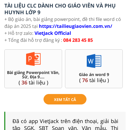
TÀI LIỆU CLC DÀNH CHO GIÁO VIÊN VÀ PHỤ
HUYNH LỚP 9
+ Bộ giáo án, bài giảng powerpoint, đề thi file word có
đáp án 2025 tại
https://tailieugiaovien.com.vn/
+ Hỗ trợ zalo:
VietJack Official
+ Tổng đài hỗ trợ đăng ký :
084 283 45 85
Bài giảng Powerpoint Văn,
C
Giáo án word 9
Sử, Địa 9....
(
76
tài liệu )
(
36
tài liệu )
XEM TẤT CẢ
Đã có app VietJack trên điện thoại, giải bài
tập SGK, SBT Soạn văn, Văn mẫu, Thi