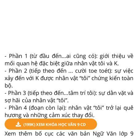
- Phần 1 (từ đầu đến...ai cũng có): giới thiệu về
mối quan hệ đặc biệt giữa nhân vật tôi và K.
- Phần 2 (tiếp theo đến ... cười toe toét): sự việc
xảy đến với K được nhân vật “tôi” chứng kiến toàn
bộ.
- Phần 3 (tiếp theo đến...tâm trí tôi): sự dằn vặt và
sợ hãi của nhân vật “tôi”.
- Phần 4 (đoạn còn lại): nhân vật “tôi” trở lại quê
hương và những cảm xúc thay đổi.
(199K) XEM KHÓA HỌC VĂN 9 CD
Xem thêm bố cục các văn bản Ngữ Văn lớp 9