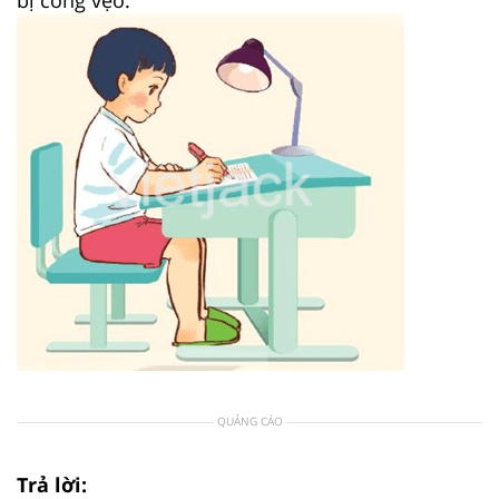
bị cong vẹo.
QUẢNG CÁO
Trả lời: