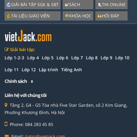
GIẢI BÀI TẬP SGK & SBT
SÁCH
THI ONLINE
TÀI LIỆU GIÁO VIÊN
KHÓA HỌC
HỎI ĐÁP
Giải bài tập:
Lớp 1-2-3
Lớp 4
Lớp 5
Lớp 6
Lớp 7
Lớp 8
Lớp 9
Lớp 10
Lớp 11
Lớp 12
Lập trình
Tiếng Anh
Chính sách
Liên hệ với chúng tôi
Tầng 2, G4 - G5 Tòa nhà Five Star Garden, số 2 Kim Giang,
Phường Khương Đình, Hà Nội
Phone: 084 283 45 85
Email:
hotro@vietjack.com