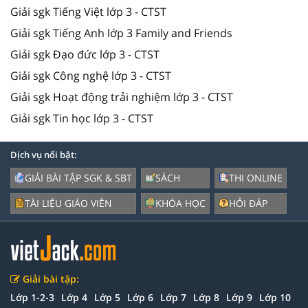
Giải sgk Tiếng Việt lớp 3 - CTST
Giải sgk Tiếng Anh lớp 3 Family and Friends
Giải sgk Đạo đức lớp 3 - CTST
Giải sgk Công nghệ lớp 3 - CTST
Giải sgk Hoạt động trải nghiệm lớp 3 - CTST
Giải sgk Tin học lớp 3 - CTST
Dịch vụ nổi bật:
GIẢI BÀI TẬP SGK & SBT
SÁCH
THI ONLINE
TÀI LIỆU GIÁO VIÊN
KHÓA HỌC
HỎI ĐÁP
Giải bài tập:
Lớp 1-2-3
Lớp 4
Lớp 5
Lớp 6
Lớp 7
Lớp 8
Lớp 9
Lớp 10