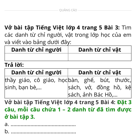
QUẢNG CÁO
Vở bài tập Tiếng Việt lớp 4 trang 5 Bài 3:
Tìm
các danh từ chỉ người, vật trong lớp học của em
và viết vào bảng dưới đây:
Danh từ chỉ người
Danh từ chỉ vật
Trả lời:
Danh từ chỉ người
Danh từ chỉ vật
thầy giáo, cô giáo, học
bàn, ghế, bút, thước,
sinh, bạn bè,…
sách, vở, đồng hồ, kệ
sách, ảnh Bác Hồ,…
Vở bài tập Tiếng Việt lớp 4 trang 5 Bài 4:
Đặt 3
câu, mỗi câu chứa 1 – 2 danh từ đã tìm được
ở bài tập 3.
a. ……………………………………….
b. ……………………………………….