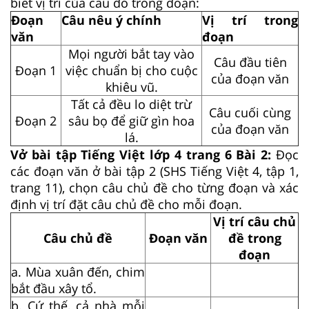
biết vị trí của câu đó trong đoạn:
Đoạn
Câu nêu ý chính
Vị trí trong
văn
đoạn
Mọi người bắt tay vào
Câu đầu tiên
Đoạn 1
việc chuẩn bị cho cuộc
của đoạn văn
khiêu vũ.
Tất cả đều lo diệt trừ
Câu cuối cùng
Đoạn 2
sâu bọ để giữ gìn hoa
của đoạn văn
lá.
Vở bài tập Tiếng Việt lớp 4 trang 6 Bài 2:
Đọc
các đoạn văn ở bài tập 2 (SHS Tiếng Việt 4, tập 1,
trang 11), chọn câu chủ đề cho từng đoạn và xác
định vị trí đặt câu chủ đề cho mỗi đoạn.
Vị trí câu chủ
Câu chủ đề
Đoạn văn
đề trong
đoạn
a. Mùa xuân đến, chim
bắt đầu xây tổ.
b. Cứ thế, cả nhà mỗi