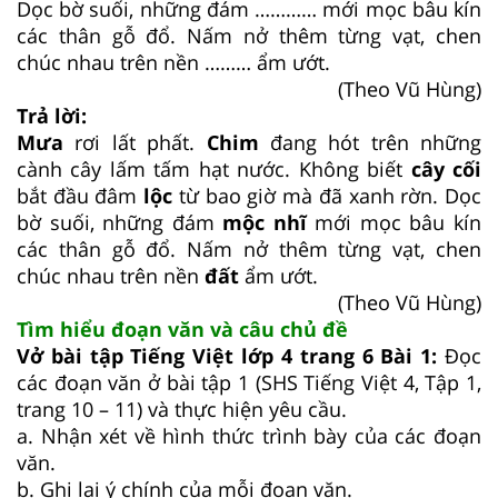
Dọc bờ suối, những đám ………… mới mọc bâu kín
các thân gỗ đổ. Nấm nở thêm từng vạt, chen
chúc nhau trên nền ……… ẩm ướt.
(Theo Vũ Hùng)
Trả lời:
Mưa
rơi lất phất.
Chim
đang hót trên những
cành cây lấm tấm hạt nước. Không biết
cây cối
bắt đầu đâm
lộc
từ bao giờ mà đã xanh rờn. Dọc
bờ suối, những đám
mộc nhĩ
mới mọc bâu kín
các thân gỗ đổ. Nấm nở thêm từng vạt, chen
chúc nhau trên nền
đất
ẩm ướt.
(Theo Vũ Hùng)
Tìm hiểu đoạn văn và câu chủ đề
Vở bài tập Tiếng Việt lớp 4 trang 6 Bài 1:
Đọc
các đoạn văn ở bài tập 1 (SHS Tiếng Việt 4, Tập 1,
trang 10 – 11) và thực hiện yêu cầu.
a. Nhận xét về hình thức trình bày của các đoạn
văn.
b. Ghi lại ý chính của mỗi đoạn văn.