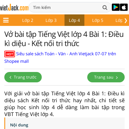
❯
Lớp 1
Lớp 2
Lớp 3
Lớp 4
Lớp 5
Lớp 6
Vở bài tập Tiếng Việt lớp 4 Bài 1: Điều
kì diệu - Kết nối tri thức
Siêu sale sách Toán - Văn - Anh Vietjack 07-07 trên
HOT
Shopee mall
Trang trước
Trang sau
Với giải vở bài tập Tiếng Việt lớp 4 Bài 1: Điều kì
diệu sách Kết nối tri thức hay nhất, chi tiết sẽ
giúp học sinh lớp 4 dễ dàng làm bài tập trong
VBT Tiếng Việt lớp 4.
Nội dung