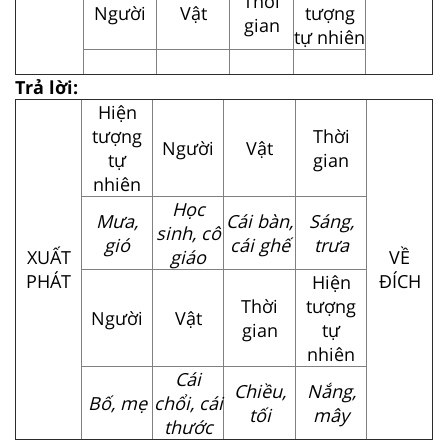
Thời
Người
Vật
tượng
gian
tự nhiên
Trả lời:
Hiện
tượng
Thời
Người
Vật
tự
gian
nhiên
Học
Mưa,
Cái bàn,
Sáng,
sinh, cô
gió
cái ghế
trưa
XUẤT
giáo
VỀ
PHÁT
ĐÍCH
Hiện
Thời
tượng
Người
Vật
gian
tự
nhiên
Cái
Chiều,
Nắng,
Bố, mẹ
chổi, cái
tối
mây
thước