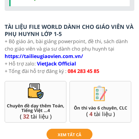
TÀI LIỆU FILE WORLD DÀNH CHO GIÁO VIÊN VÀ
PHỤ HUYNH LỚP 1-5
+ Bộ giáo án, bài giảng powerpoint, đề thi, sách dành
cho giáo viên và gia sư dành cho phụ huynh tại
https://tailieugiaovien.com.vn/
+ Hỗ trợ zalo:
VietJack Official
+ Tổng đài hỗ trợ đăng ký :
084 283 45 85
Chuyên đề dạy thêm Toán,
Ôn thi vào 6 chuyên, CLC
Tiếng Việt ...4
(
4
tài liệu )
(
32
tài liệu )
XEM TẤT CẢ