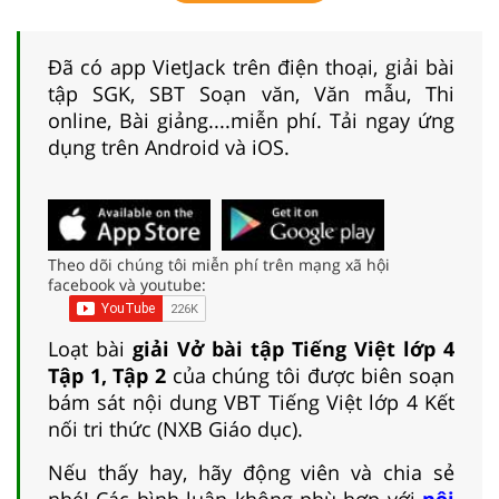
Đã có app VietJack trên điện thoại, giải bài
tập SGK, SBT Soạn văn, Văn mẫu, Thi
online, Bài giảng....miễn phí. Tải ngay ứng
dụng trên Android và iOS.
Theo dõi chúng tôi miễn phí trên mạng xã hội
facebook và youtube:
Loạt bài
giải Vở bài tập Tiếng Việt lớp 4
Tập 1, Tập 2
của chúng tôi được biên soạn
bám sát nội dung VBT Tiếng Việt lớp 4 Kết
nối tri thức (NXB Giáo dục).
Nếu thấy hay, hãy động viên và chia sẻ
nhé! Các bình luận không phù hợp với
nội