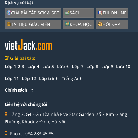
Dịch vụ nổi bật:
GIẢI BÀI TẬP SGK & SBT
SÁCH
THI ONLINE
TÀI LIỆU GIÁO VIÊN
KHÓA HỌC
HỎI ĐÁP
Giải bài tập:
Lớp 1-2-3
Lớp 4
Lớp 5
Lớp 6
Lớp 7
Lớp 8
Lớp 9
Lớp 10
Lớp 11
Lớp 12
Lập trình
Tiếng Anh
Chính sách
Liên hệ với chúng tôi
Tầng 2, G4 - G5 Tòa nhà Five Star Garden, số 2 Kim Giang,
Phường Khương Đình, Hà Nội
Phone: 084 283 45 85