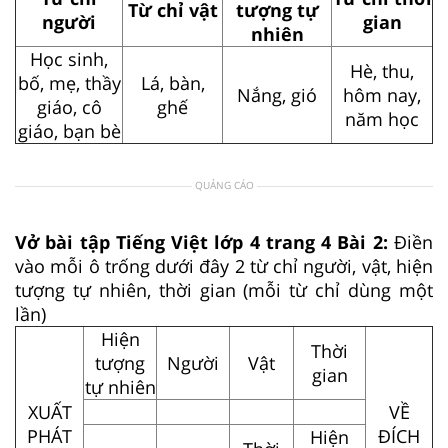
Từ chỉ vật
tượng tự
người
gian
nhiên
Học sinh,
Hè, thu,
bố, mẹ, thầy
Lá, bàn,
Nắng, gió
hôm nay,
giáo, cô
ghế
năm học
giáo, bạn bè
QUẢNG CÁO
Vở bài tập Tiếng Việt lớp 4 trang 4 Bài 2:
Điền
vào mỗi ô trống dưới đây 2 từ chỉ người, vật, hiện
tượng tự nhiên, thời gian (mỗi từ chỉ dùng một
lần)
Hiện
Thời
tượng
Người
Vật
gian
tự nhiên
XUẤT
VỀ
PHÁT
ĐÍCH
Hiện