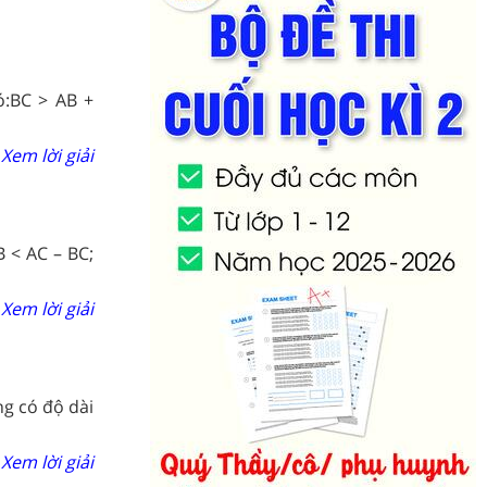
ó:BC > AB +
Xem lời giải
B < AC – BC;
Xem lời giải
g có độ dài
Xem lời giải