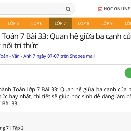
HỌC ONLINE
LỚP 5
LỚP 6
LỚP 7
LỚP 8
LỚP 9
LỚ
 Toán 7 Bài 33: Quan hệ giữa ba cạnh c
 nối tri thức
Toán - Văn - Anh 7 ngày 07-07 trên Shopee mall
 hành Toán lớp 7 Bài 33: Quan hệ giữa ba cạnh của 
thức hay nhất, chi tiết sẽ giúp học sinh dễ dàng làm b
 Bài 33.
ang 71 Tập 2