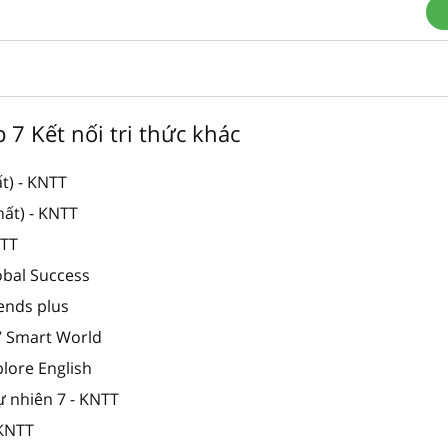
p 7 Kết nối tri thức khác
t) - KNTT
hất) - KNTT
NTT
obal Success
iends plus
 7 Smart World
plore English
ự nhiên 7 - KNTT
 KNTT