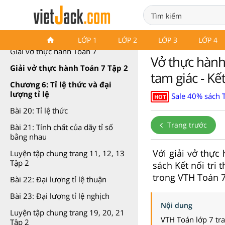
VTH Toán 7 Kết nối tri thức
LỚP 1
LỚP 2
LỚP 3
LỚP 4
Giải vở thực hành Toán 7
Vở thực hành
Giải vở thực hành Toán 7 Tập 2
tam giác - Kết
Chương 6: Tỉ lệ thức và đại
lượng tỉ lệ
Sale 40% sách 
HOT
Bài 20: Tỉ lệ thức
Trang trước
Bài 21: Tính chất của dãy tỉ số
bằng nhau
Với giải vở thực
Luyện tập chung trang 11, 12, 13
Tập 2
sách Kết nối tri 
trong VTH Toán 7
Bài 22: Đại lượng tỉ lệ thuận
Bài 23: Đại lượng tỉ lệ nghịch
Nội dung
Luyện tập chung trang 19, 20, 21
VTH Toán lớp 7 tr
Tập 2