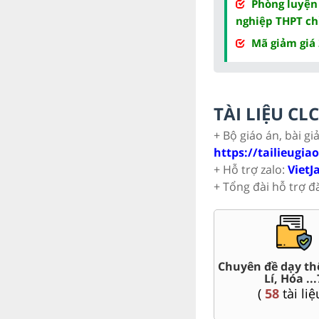
Phòng luyện
nghiệp THPT ch
Mã giảm giá
TÀI LIỆU C
+ Bộ giáo án, bài gi
https://tailieugia
+ Hỗ trợ zalo:
VietJ
+ Tổng đài hỗ trợ đ
,
Đề thi HSG 7
Trắc nghiệm đúng sai
(
4
tài liệu )
(
57
tài liệu )