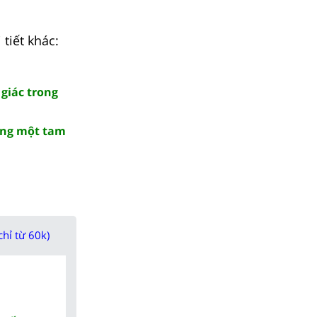
 tiết khác:
giác trong
rong một tam
chỉ từ 60k)