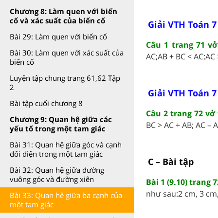
Chương 8: Làm quen với biến
cố và xác suất của biến cố
Giải VTH Toán 7
Bài 29: Làm quen với biến cố
Câu 1 trang 71 v
Bài 30: Làm quen với xác suất của
AC;AB + BC < AC;AC >
biến cố
Luyện tập chung trang 61,62 Tập
2
Giải VTH Toán 7
Bài tập cuối chương 8
Câu 2 trang 72 vở
Chương 9: Quan hệ giữa các
BC > AC + AB; AC – AB
yếu tố trong một tam giác
Bài 31: Quan hệ giữa góc và cạnh
đối diện trong một tam giác
C – Bài tập
Bài 32: Quan hệ giữa đường
vuông góc và đường xiên
Bài 1 (9.10) trang
như sau:2 cm, 3 cm, 
Bài 33: Quan hệ giữa ba cạnh của
một tam giác