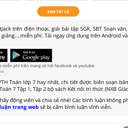
XEM TẤT CẢ
Jack trên điện thoại, giải bài tập SGK, SBT Soạn văn
i giảng....miễn phí. Tải ngay ứng dụng trên Android và
i miễn phí trên mạng xã hội facebook và youtube:
 VTH Toán lớp 7 hay nhất, chi tiết được biên soạn bá
oán 7 Tập 1, Tập 2 bộ sách Kết nối tri thức (NXB Giáo
 hãy động viên và chia sẻ nhé! Các bình luận không p
 luận trang web
sẽ bị cấm bình luận vĩnh viễn.