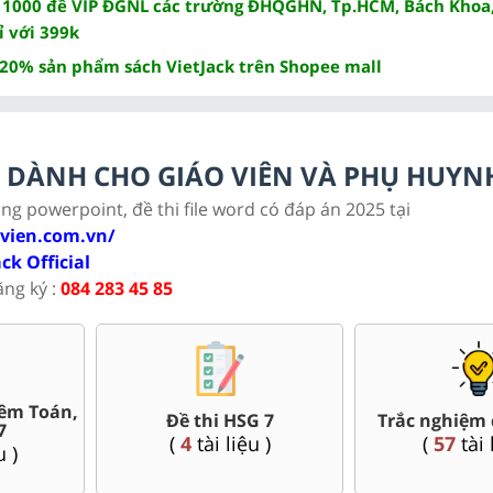
 1000 đề VIP ĐGNL các trường ĐHQGHN, Tp.HCM, Bách Khoa,
ỉ với 399k
 20% sản phẩm sách VietJack trên Shopee mall
LC DÀNH CHO GIÁO VIÊN VÀ PHỤ HUYN
ảng powerpoint, đề thi file word có đáp án 2025 tại
ovien.com.vn/
ack Official
ăng ký :
084 283 45 85
Bài giảng Powerpoin
 7
Đề thi giữa kì, cuối kì 7
Sử, Địa 7....
(
167
tài liệu )
(
35
tài liệu )