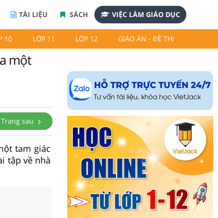
TÀI LIỆU
SÁCH
VIỆC LÀM GIÁO DỤC
P 10
LỚP 11
LỚP 12
GIÁO ÁN - ĐỀ THI
ủa một
Trang sau
một tam giác
ài tập về nhà