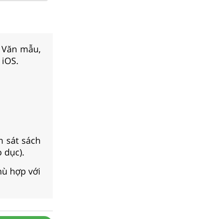
, Văn mẫu,
 iOS.
m sát sách
 dục).
hù hợp với