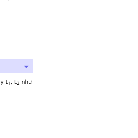
ây L
, L
như
1
2