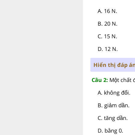
A. 16 N.
B. 20 N.
C. 15 N.
D. 12 N.
Hiển thị đáp á
Câu 2:
Một chất đ
A. không đổi.
B. giảm dần.
C. tăng dần.
D. bằng 0.