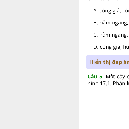
A. cùng giá, cùn
B. nằm ngang, hươ
C. nằm ngang, hư
D. cùng giá, hươ
Hiển thị đáp á
Câu 5:
Một cây cô
hình 17.1. Phản lư