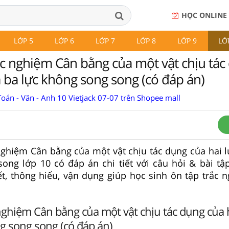
HỌC ONLINE
LỚP 5
LỚP 6
LỚP 7
LỚP 8
LỚP 9
LỚ
rắc nghiệm Cân bằng của một vật chịu tác
a ba lực không song song (có đáp án)
oán - Văn - Anh 10 Vietjack 07-07 trên Shopee mall
 nghiệm Cân bằng của một vật chịu tác dụng của hai l
ong lớp 10 có đáp án chi tiết với câu hỏi & bài tậ
, thông hiểu, vận dụng giúp học sinh ôn tập trắc n
 nghiệm Cân bằng của một vật chịu tác dụng của h
g song song (có đáp án)