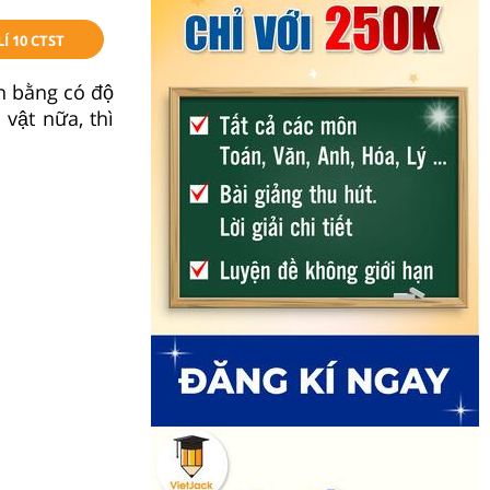
Í 10 CTST
 bằng có độ
ật nữa, thì