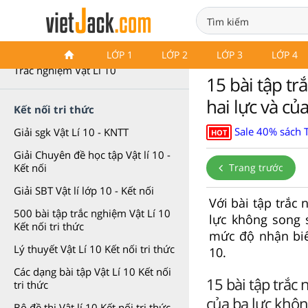
Bài tập trắc nghiệm Vật Lí 10
LỚP 1
LỚP 2
LỚP 3
LỚP 4
Trắc nghiệm Vật Lí 10
15 bài tập t
hai lực và củ
Kết nối tri thức
Sale 40% sách T
Giải sgk Vật Lí 10 - KNTT
HOT
Giải Chuyên đề học tập Vật lí 10 -
Trang trước
Kết nối
Giải SBT Vật lí lớp 10 - Kết nối
Với bài tập trắc
500 bài tập trắc nghiệm Vật Lí 10
lực không song s
Kết nối tri thức
mức độ nhận biết
Lý thuyết Vật Lí 10 Kết nối tri thức
10.
Các dạng bài tập Vật Lí 10 Kết nối
15 bài tập trắc
tri thức
của ba lực khôn
Bộ đề thi Vật lí 10 Kết nối tri thức