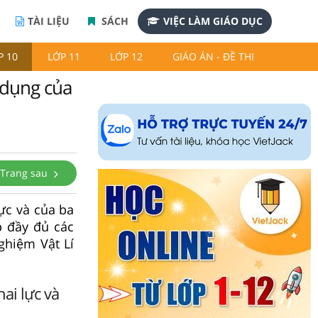
TÀI LIỆU
SÁCH
VIỆC LÀM GIÁO DỤC
P 10
LỚP 11
LỚP 12
GIÁO ÁN - ĐỀ THI
 dụng của
Trang sau
ực và của ba
p đầy đủ các
ghiệm Vật Lí
ai lực và