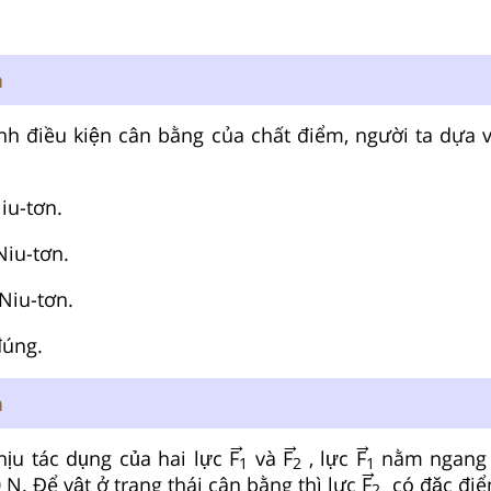
n
̣nh điều kiện cân bằng của chất điểm, người ta dựa va
Niu-tơn.
Niu-tơn.
 Niu-tơn.
úng.
n
→
→
→
hịu tác dụng của hai lực
F
và
F
, lực
F
nằm ngang
1
2
1
→
 N. Để vật ở trạng thái cân bằng thì lực
F
có đặc điể
2