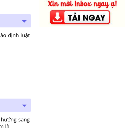
̀o định luật
 hướng sang
m là