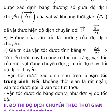
được xác định bằng thương số giữa độ dịch
Δd
→
−
→
Δt
(
)
Δd
(
Δt
)
chuyển
của vật và khoảng thời gian
v
→
=
Δd
→
Δt
−
→
→
Δd
=
để vật thực hiện độ dịch chuyển đó:
v
Δt
+) Hướng của vận tốc là hướng của độ dịch
chuyển.
v
=
Δd
Δt
⇒
Δd
v
=
⇒
+) Giá trị của vận tốc được tính bằng
Δt
Từ biểu thức này ta cũng có thể nói rằng, vận tốc
của một vật đang chuyển động là tốc độ thay đổi
độ dịch chuyển.
- Vận tốc được xác định như trên là
vận tốc
trung bình
. Nếu khoảng thời gian là rất ngắn,
vận tốc được gọi là vận tốc tức thời.
- Vận tốc được đo bằng đơn vị như đơn vị đo tốc
độ.
II. ĐỒ THI ĐỘ DỊCH CHUYỂN THEO THỜI GIAN
1. Chuyển động thẳng