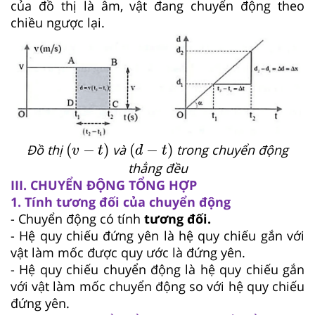
của đồ thị là âm, vật đang chuyển động theo
chiều ngược lại.
v
−
t
d
−
t
(
−
)
(
−
)
Đồ thị
và
trong chuyển động
v
t
d
t
thẳng đều
III. CHUYỂN ĐỘNG TỔNG HỢP
1. Tính tương đối của chuyển động
- Chuyển động có tính
tương đối.
- Hệ quy chiếu đứng yên là hệ quy chiếu gắn với
vật làm mốc được quy ước là đứng yên.
- Hệ quy chiếu chuyển động là hệ quy chiếu gắn
với vật làm mốc chuyển động so với hệ quy chiếu
đứng yên.