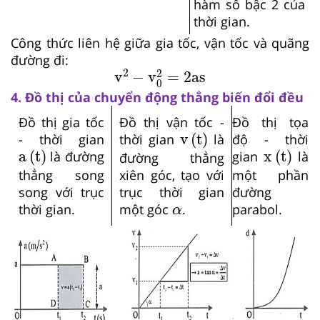
hàm số bậc 2 của
thời gian.
Công thức liên hệ giữa gia tốc, vận tốc và quãng
đường đi:
v
2
−
v
0
2
=
2
as
2
2
v
−
v
=
2
as
0
4. Đồ thị của chuyển động thẳng biến đổi đều
Đồ thị gia tốc
Đồ thị vận tốc -
Đồ thị tọa
v
t
v
(
t
)
- thời gian
thời gian
là
độ - thời
a
t
x
t
a
(
t
)
x
(
t
)
là đường
gian
là
đường thẳng
thẳng song
xiên góc, tạo với
một phần
song với trục
trục thời gian
đường
α
thời gian.
một góc
.
parabol.
α