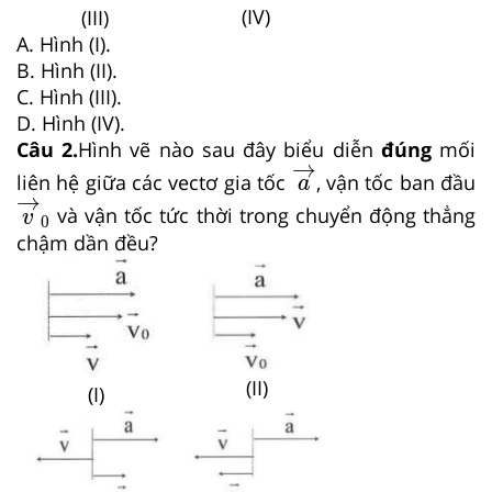
(IV)
(III)
A. Hình (I).
B. Hình (II).
C. Hình (III).
D. Hình (IV).
Câu 2.
Hình vẽ nào sau đây biểu diễn
đúng
mối
a
→
→
liên hệ giữa các vectơ gia tốc
, vận tốc ban đầu
a
v
→
0
→
và vận tốc tức thời trong chuyển động thẳng
v
0
chậm dần đều?
(II)
(I)