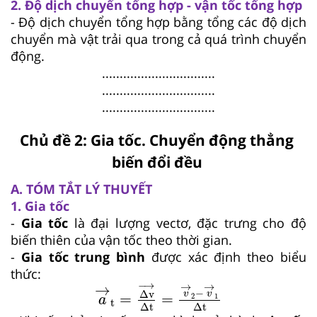
2. Độ dịch chuyển tổng hợp - vận tốc tổng hợp
- Độ dịch chuyển tổng hợp bằng tổng các độ dịch
chuyển mà vật trải qua trong cả quá trình chuyển
động.
................................
................................
................................
Chủ đề 2: Gia tốc. Chuyển động thẳng
biến đổi đều
A. TÓM TẮT LÝ THUYẾT
1. Gia tốc
-
Gia tốc
là đại lượng vectơ, đặc trưng cho độ
biến thiên của vận tốc theo thời gian.
-
Gia tốc trung bình
được xác định theo biểu
thức:
a
→
t
=
Δv
→
Δt
=
v
→
2
−
v
→
1
Δt
−
→
→
→
→
−
Δv
v
v
=
=
2
1
a
t
Δt
Δt