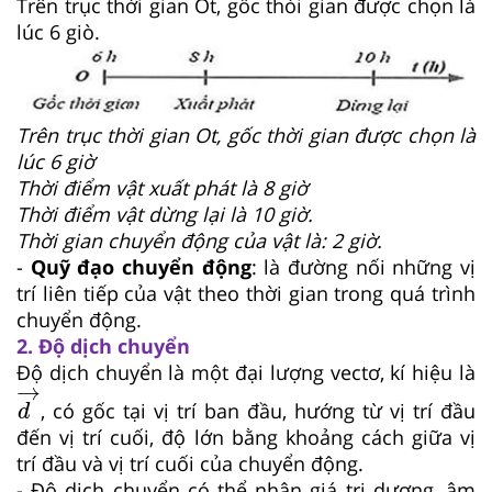
Trên trục thời gian Ot, gốc thòi gian được chọn là
lúc 6 giò.
Trên trục thời gian Ot, gốc thời gian được chọn là
lúc 6 giờ
Thời điểm vật xuất phát là 8 giờ
Thời điểm vật dừng lại là 10 giờ.
Thời gian chuyển động của vật là: 2 giờ.
-
Quỹ đạo chuyển động
: là đường nối những vị
trí liên tiếp của vật theo thời gian trong quá trình
chuyển động.
2. Độ dịch chuyển
Độ dịch chuyển là một đại lượng vectơ, kí hiệu là
d
→
→
, có gốc tại vị trí ban đầu, hướng từ vị trí đầu
d
đến vị trí cuối, độ lớn bằng khoảng cách giữa vị
trí đầu và vị trí cuối của chuyển động.
- Độ dịch chuyển có thể nhận giá trị dương, âm