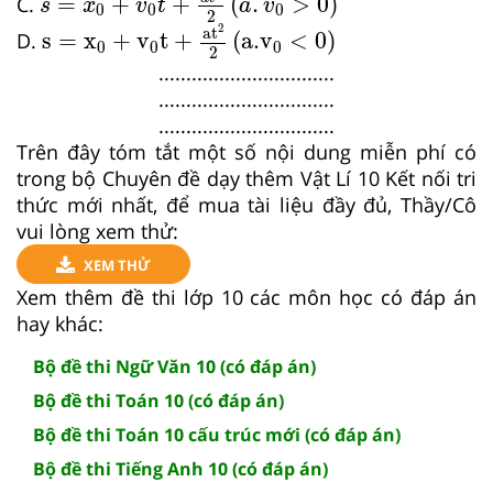
=
+
+
(
.
>
0
)
C.
s
x
v
t
a
v
0
0
0
2
s
=
x
0
+
v
0
t
+
at
2
2
a.v
0
<
0
2
at
s
=
x
+
v
t
+
(
a.v
<
0
)
D.
0
0
0
2
................................
................................
................................
Trên đây tóm tắt một số nội dung miễn phí có
trong bộ Chuyên đề dạy thêm Vật Lí 10 Kết nối tri
thức mới nhất, để mua tài liệu đầy đủ, Thầy/Cô
vui lòng xem thử:
XEM THỬ
Xem thêm đề thi lớp 10 các môn học có đáp án
hay khác:
Bộ đề thi Ngữ Văn 10 (có đáp án)
Bộ đề thi Toán 10 (có đáp án)
Bộ đề thi Toán 10 cấu trúc mới (có đáp án)
Bộ đề thi Tiếng Anh 10 (có đáp án)