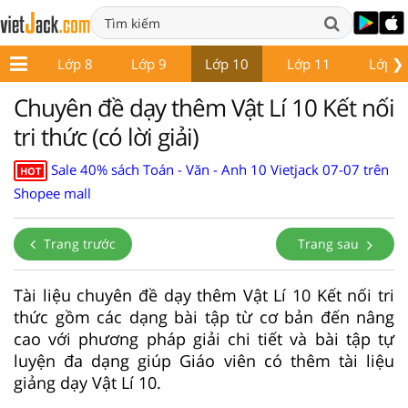
❯
p 7
Lớp 8
Lớp 9
Lớp 10
Lớp 11
Lớp 1
Chuyên đề dạy thêm Vật Lí 10 Kết nối
tri thức (có lời giải)
Sale 40% sách Toán - Văn - Anh 10 Vietjack 07-07 trên
HOT
Shopee mall
Trang trước
Trang sau
Tài liệu chuyên đề dạy thêm Vật Lí 10 Kết nối tri
thức gồm các dạng bài tập từ cơ bản đến nâng
cao với phương pháp giải chi tiết và bài tập tự
luyện đa dạng giúp Giáo viên có thêm tài liệu
giảng dạy Vật Lí 10.