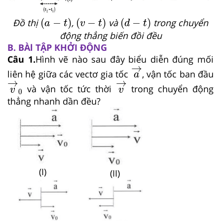
a
−
t
v
−
t
d
−
t
(
−
)
(
−
)
(
−
)
Đồ thị
,
và
trong chuyển
a
t
v
t
d
t
động thẳng biến đồi đều
B. BÀl TẬP KHỞI ĐỘNG
Câu 1.
Hình vẽ nào sau đây biểu diễn đúng mối
a
→
→
liên hệ giữa các vectơ gia tốc
, vận tốc ban đầu
a
v
→
0
v
→
→
→
và vận tốc tức thời
trong chuyển động
v
v
0
thẳng nhanh dần đều?
(I)
(II)