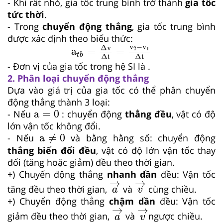
- Khi rất nhỏ, gia tốc trung bình trở thành
gia tốc
tức thời
.
- Trong
chuyển động thẳng
, gia tốc trung bình
được xác định theo biểu thức:
a
t
b
=
Δv
Δt
=
v
2
−
v
1
Δt
v
−
v
Δv
a
=
=
2
1
t
b
Δt
Δt
- Đơn vị của gia tốc trong hệ SI là .
2. Phân loại chuyển động thẳng
Dựa vào giá trị của gia tốc có thể phân chuyển
động thẳng thành 3 loại:
a
=
0
a
=
0
- Nếu
: chuyển động
thẳng đều
, vật có độ
lớn vận tốc không đổi.
a
≠
0
a
≠
0
- Nếu
và bằng hằng số: chuyển động
thẳng biến đổi đều
, vật có độ lớn vận tốc thay
đổi (tăng hoặc giảm) đều theo thời gian.
+) Chuyển động thẳng
nhanh dần
đều: Vận tốc
a
→
v
→
→
→
tăng đều theo thời gian,
và
cùng chiều.
a
v
+) Chuyển động thẳng
chậm dần
đều: Vận tốc
a
→
v
→
→
→
giảm đều theo thời gian,
và
ngược chiều.
a
v