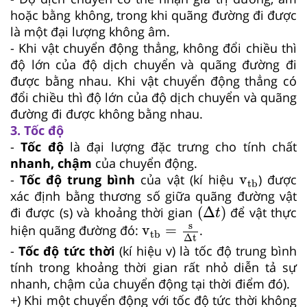
hoặc bằng không, trong khi quãng đường đi được
là một đại lượng không âm.
- Khi vật chuyển động thẳng, không đổi chiều thì
độ lớn của độ dịch chuyển và quãng đường đi
được bằng nhau. Khi vật chuyển động thẳng có
đổi chiều thì độ lớn của độ dịch chuyển và quãng
đường đi được không bằng nhau.
3. Tốc độ
-
Tốc độ
là đại lượng đặc trưng cho tính chất
nhanh, chậm
của chuyển động.
v
tb
v
-
Tốc độ trung bình
của vật (kí hiệu
) được
tb
xác định bằng thương số giữa quãng đường vật
Δ
t
(
Δ
)
đi được (s) và khoảng thời gian
để vật thực
t
v
tb
=
s
Δt
s
v
=
hiện quãng đường đó:
.
tb
Δt
-
Tốc độ tức thời
(kí hiệu v) là tốc độ trung bình
tính trong khoảng thời gian rất nhỏ diễn tả sự
nhanh, chậm của chuyển động tại thời điểm đó).
+) Khi một chuyển động với tốc độ tức thời không