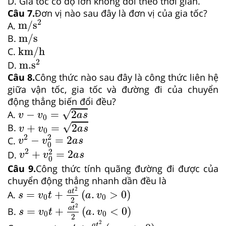
D. Gia tốc có độ lớn không đổi theo thời gian.
Câu 7.
Đơn vị nào sau đây là đơn vị của gia tốc?
m
/
s
2
2
m
/
s
A.
m
/
s
m
/
s
B.
km
/
h
km
/
h
C.
m.s
2
2
m.s
D.
Câu 8.
Công thức nào sau đây là công thức liên hệ
giữa vận tốc, gia tốc và đường đi của chuyển
động thẳng biến đổi đều?
v
−
v
0
=
2
a
s
√
−
=
2
A.
v
v
a
s
0
v
+
v
0
=
2
a
s
√
+
=
2
B.
v
v
a
s
0
v
2
−
v
0
2
=
2
a
s
2
2
−
=
2
C.
v
v
a
s
0
v
2
+
v
0
2
=
2
a
s
2
2
+
=
2
D.
v
v
a
s
0
Câu 9.
Công thức tính quãng đường đi được của
chuyển động thẳng nhanh dần đều là
s
=
v
0
t
+
a
t
2
2
a
.
v
0
>
0
2
a
t
=
+
(
.
>
0
)
A.
s
v
t
a
v
0
0
2
s
=
v
0
t
+
a
t
2
2
a
.
v
0
<
0
2
a
t
=
+
(
.
<
0
)
B.
s
v
t
a
v
0
0
2
s
=
x
0
+
v
0
t
+
a
t
2
2
a
.
v
0
>
0
2
a
t