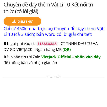
Chuyên đề dạy thêm Vật Lí 10 Kết nối tri
thức (có lời giải)
XEM THỬ
Chỉ từ 450k mua trọn bộ Chuyên đề dạy thêm Vật
Lí 10 (cả 3 sách) bản word có lời giải chi tiết:
B1:
gửi phí vào tk:
- CT TNHH DAU TU VA
1133836868
DV GD VIETJACK - Ngân hàng MB
(QR)
B2:
Nhắn tin tới Zalo
VietJack Official - nhấn vào đây
để thông báo và nhận giáo án
QUẢNG CÁO