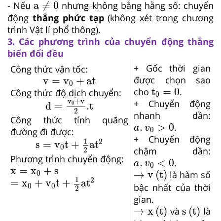
a
≠
0
a
≠
0
- Nếu
nhưng không bằng hằng số: chuyển
động
thẳng phức tạp
(không xét trong chương
trình Vật lí phổ thông).
3. Các phương trình của chuyển động thẳng
biến đổi đều
+ Gốc thời gian
Công thức vận tốc:
v
=
v
0
+
at
được chọn sao
v
=
v
+
at
0
t
0
=
0
t
=
0
cho
.
Công thức độ dịch chuyển:
0
d
=
v
0
+
v
2
.t
v
+
v
+ Chuyển động
d
=
.t
0
2
nhanh dần:
Công thức tính quãng
a
.
v
0
>
0
.
>
0
.
a
v
0
đường đi được:
s
=
v
0
t
+
1
2
at
2
+ Chuyển động
1
2
s
=
v
t
+
at
0
chậm dần:
2
a
.
v
0
<
0
Phương trình chuyển động:
.
<
0
.
a
v
x
=
x
0
+
s
0
→
v
t
x
=
x
+
s
→
v
(
t
)
là hàm số
0
=
x
0
+
v
0
t
+
1
2
at
2
1
2
=
x
+
v
t
+
at
0
0
bậc nhất của thời
2
gian.
→
x
t
s
t
→
x
(
t
)
s
(
t
)
và
là