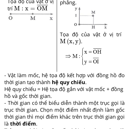
Tọa độ của vật ở vị
phẳng.
M
:
x
=
OM
¯
¯
¯¯¯¯¯
¯
M
:
x
=
OM
trí
Tọa độ của vật ở vị trí
M
x
,
y
M
(
x
,
y
)
.
- Vật làm mốc, hệ tọa độ kết hợp với đồng hồ đo
thời gian tạo thành
hệ quy chiếu
.
Hệ quy chiếu = Hệ tọa độ gắn với vật mốc + đồng
hồ và gốc thời gian.
- Thời gian có thể biểu diễn thành một trục gọi là
trục thời gian. Chọn một điểm nhất định làm gốc
thời gian thì mọi điểm khác trên trục thời gian gọi
là
thời điểm
.