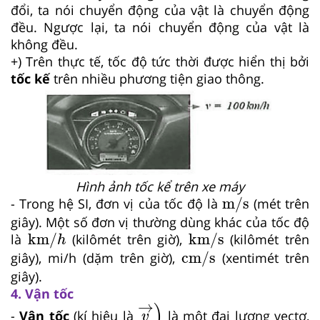
đổi, ta nói chuyển động của vật là chuyển động
đều. Ngược lại, ta nói chuyển động của vật là
không đều.
+) Trên thực tế, tốc độ tức thời được hiển thị bởi
tốc kế
trên nhiều phương tiện giao thông.
Hình ảnh tốc kể trên xe máy
m
/
s
m
/
s
- Trong hệ SI, đơn vị của tốc độ là
(mét trên
giây). Một số đơn vị thường dùng khác của tốc độ
km
/
h
km
/
s
km
/
km
/
s
là
(kilômét trên giờ),
(kilômét trên
h
cm
/
s
cm
/
s
giây), mi/h (dặm trên giờ),
(xentimét trên
giây).
4. Vận tốc
v
→
)
→
)
-
Vận tốc
(kí hiệu là
là một đại lượng vectơ,
v