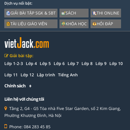
Dịch vụ nổi bật:
GIẢI BÀI TẬP SGK & SBT
SÁCH
THI ONLINE
TÀI LIỆU GIÁO VIÊN
KHÓA HỌC
HỎI ĐÁP
Giải bài tập:
Lớp 1-2-3
Lớp 4
Lớp 5
Lớp 6
Lớp 7
Lớp 8
Lớp 9
Lớp 10
Lớp 11
Lớp 12
Lập trình
Tiếng Anh
Chính sách
Liên hệ với chúng tôi
Tầng 2, G4 - G5 Tòa nhà Five Star Garden, số 2 Kim Giang,
Phường Khương Đình, Hà Nội
Phone: 084 283 45 85