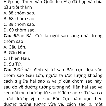
Hiệp hội Thiên văn Quốc tế (IAU) đã họp và chia
bầu trời thành
A. 88 chòm sao.
B. 68 chòm sao.
C. 89 chòm sao.
D. 69 chòm sao.
Câu 6.
Sao Bắc Cực là ngôi sao sáng nhất trong
chòm sao
A. Gấu Lớn.
B. Gấu Nhỏ.
C. Thiên Hậu.
D. Sư Tử.
Câu 7.
Để xác định vị trí sao Bắc cực dựa vào
chòm sao Gấu Lớn, người ta ước lượng khoảng
d
β
α
cách
giữa hai sao
và
của chòm sao này,
d
α
β
sau đó vẽ đường tưởng tượng nối liền hai sao và
β
α
α
kéo dài theo hướng từ sao
đến sao
. Từ sao
β
α
α
, ước lượng vị trí sao Bắc Cực nằm dọc theo
α
đường tưởng tượng vừa vẽ, cách sao
một
α