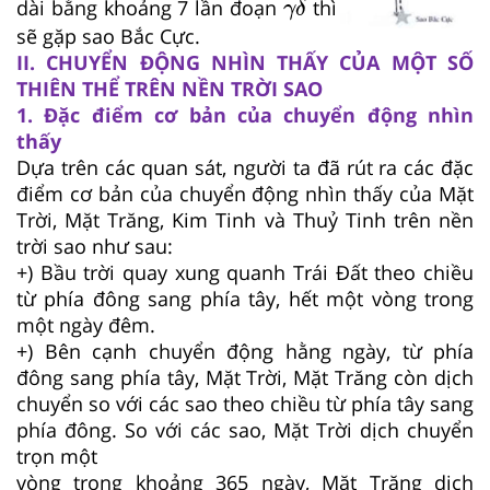
dài bằng khoảng 7 lần đoạn
thì
γ
δ
sẽ gặp sao Bắc Cực.
II. CHUYỂN ĐỘNG NHÌN THẤY CỦA MỘT SỐ
THIÊN THỂ TRÊN NỀN TRỜI SAO
1. Đặc điểm cơ bản của chuyển động nhìn
thấy
Dựa trên các quan sát, người ta đã rút ra các đặc
điểm cơ bản của chuyển động nhìn thấy của Mặt
Trời, Mặt Trăng, Kim Tinh và Thuỷ Tinh trên nền
trời sao như sau:
+) Bầu trời quay xung quanh Trái Đất theo chiều
từ phía đông sang phía tây, hết một vòng trong
một ngày đêm.
+) Bên cạnh chuyển động hằng ngày, từ phía
đông sang phía tây, Mặt Trời, Mặt Trăng còn dịch
chuyển so với các sao theo chiều từ phía tây sang
phía đông. So với các sao, Mặt Trời dịch chuyển
trọn một
vòng trong khoảng 365 ngày, Mặt Trăng dịch