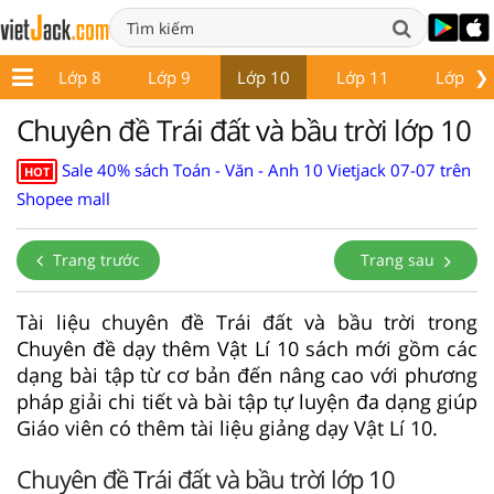
❯
 7
Lớp 8
Lớp 9
Lớp 10
Lớp 11
Lớp 12
Chuyên đề Trái đất và bầu trời lớp 10
Sale 40% sách Toán - Văn - Anh 10 Vietjack 07-07 trên
HOT
Shopee mall
Trang trước
Trang sau
Tài liệu chuyên đề Trái đất và bầu trời trong
Chuyên đề dạy thêm Vật Lí 10 sách mới gồm các
dạng bài tập từ cơ bản đến nâng cao với phương
pháp giải chi tiết và bài tập tự luyện đa dạng giúp
Giáo viên có thêm tài liệu giảng dạy Vật Lí 10.
Chuyên đề Trái đất và bầu trời lớp 10