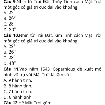
Câu 9.
Nhìn từ Trái Đất, Thủy Tinh cách Mặt Trời
một góc có giá trị cực đại vào khoảng
22
∘
∘
22
A.
26
∘
∘
26
B.
28
∘
∘
28
C.
23
∘
∘
23
D.
Câu 10.
Nhìn từ Trái Đất, Kim Tinh cách Mặt Trời
một góc có giá trị cực đại vào khoảng
22
∘
∘
22
A.
26
∘
∘
26
B.
28
∘
∘
28
C.
48
∘
∘
48
D.
Câu 11.
Vào năm 1543, Copernicus đề xuất mô
hình vũ trụ với Mặt Trời là tâm và
A. 9 hành tinh.
B. 8 hành tinh.
C. 7 hành tinh.
D. 6 hành tinh.
Câu 12.
Hệ Mặt Trời gồm