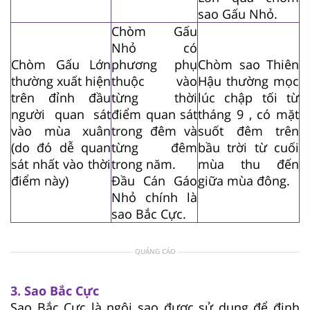
sao Gấu Nhỏ.
Chòm Gấu
Nhỏ có
Chòm Gấu Lớn
phương phụ
Chòm sao Thiên
thường xuất hiện
thuộc vào
Hậu thường mọc
trên đỉnh đầu
từng thời
lúc chập tối từ
người quan sát
điểm quan sát
tháng 9 , có mặt
vào mùa xuân
trong đêm và
suốt đêm trên
(do đó dễ quan
từng đêm
bầu trời từ cuối
sát nhất vào thời
trong năm.
mùa thu đến
điểm này)
Đầu Cán Gáo
giữa mùa đông.
Nhỏ chính là
sao Bắc Cực.
QUẢNG CÁO
3. Sao Bắc Cực
Sao Bắc Cực là ngôi sao được sử dụng để định