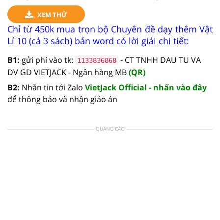
XEM THỬ
Chỉ từ 450k mua trọn bộ Chuyên đề dạy thêm Vật
Lí 10 (cả 3 sách) bản word có lời giải chi tiết:
B1:
gửi phí vào tk:
- CT TNHH DAU TU VA
1133836868
DV GD VIETJACK - Ngân hàng MB
(QR)
B2:
Nhắn tin tới Zalo
VietJack Official - nhấn vào đây
để thông báo và nhận giáo án
QUẢNG CÁO