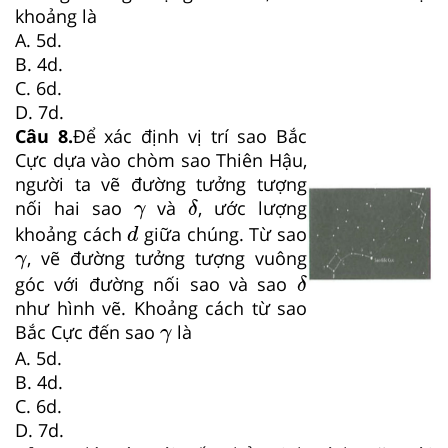
khoảng là
A. 5d.
B. 4d.
C. 6d.
D. 7d.
Câu 8.
Để xác định vị trí sao Bắc
Cực dựa vào chòm sao Thiên Hậu,
người ta vẽ đường tưởng tượng
δ
γ
nối hai sao
và
, ước lượng
γ
δ
d
khoảng cách
giữa chúng. Từ sao
d
γ
, vẽ đường tưởng tượng vuông
γ
δ
góc với đường nối sao và sao
δ
như hình vẽ. Khoảng cách từ sao
γ
Bắc Cực đến sao
là
γ
A. 5d.
B. 4d.
C. 6d.
D. 7d.