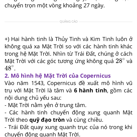
chuyển trọn một vòng khoảng 27 ngày.
QUẢNG CÁO
+) Hai hành tinh là Thủy Tinh và Kim Tinh luôn ở
không quá xa Mặt Trời so với các hành tinh khác
trong hệ Mặt Trời. Nhìn từ Trái Đất, chúng ở cách
28
∘
∘
28
Mặt Trời với các góc tương ứng không quá
và
48
∘
∘
48
.
2. Mô hình hệ Mặt Trời của Copernicus
Vào năm 1543, Copernicus đề xuất mô hình vũ
trụ với Mặt Trời là tâm và
6 hành tinh
, gồm các
nội dung chủ yếu sau:
- Mặt Trời nằm yên ở trung tâm.
- Các hành tinh chuyển động xung quanh Mặt
Trời theo
quỹ đạo tròn
và cùng chiều.
- Trái Đất quay xung quanh trục của nó trong khi
chuyển động quanh Mặt Trời.