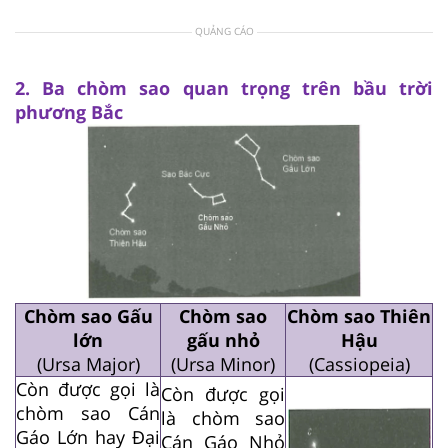
QUẢNG CÁO
2. Ba chòm sao quan trọng trên bầu trời
phương Bắc
Chòm sao Gấu
Chòm sao
Chòm sao Thiên
lớn
gấu nhỏ
Hậu
(Ursa Major)
(Ursa Minor)
(Cassiopeia)
Còn được gọi là
Còn được gọi
chòm sao Cán
là chòm sao
Gáo Lớn hay Đại
Cán Gáo Nhỏ