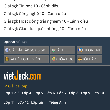
Giải sgk Tin học 10 - Cánh diều
Giải sgk Công nghệ 10 - Cánh diều
Giải sgk Hoạt động trải nghiệm 10 - Cánh diều
Giải sgk Giáo dục quốc phòng 10 - Cánh diều
Dịch vụ nổi bật:
GIẢI BÀI TẬP SGK & SBT
SÁCH
THI ONLINE
TÀI LIỆU GIÁO VIÊN
KHÓA HỌC
HỎI ĐÁP
Giải bài tập:
Lớp 1-2-3
Lớp 4
Lớp 5
Lớp 6
Lớp 7
Lớp 8
Lớp 9
Lớp 10
Lớp 11
Lớp 12
Lập trình
Tiếng Anh