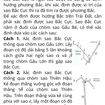
hướng phương Bắc, khi xác định được vị trí của
sao Bắc Cực thì ra đã tìm ra được phương Bắc.
Để xác định được hướng Bắc trên Trái Đất, cần
phải xác định được sao Bắc Cực. Sao Bắc Cực
nằm ở đuôi của chòm sao Gấu Bé, có thể xác
định dựa vào các cách sau:
Cách 1.
Xác định sao Bắc Cực
thông qua chòm sao Gấu Lớn: Lấy
đoạn có độ dài bằng 5 lần khoảng
β
α
cách giữa hai ngôi sao
và
α
β
trong chòm Gấu Lớn thì gặp sao
Bắc Cực.
Cách 2.
Xác định sao Bắc Cực
thông qua chòm sao Thiên Hậu:
Kẻ đoạn thẳng vuông góc với đoạn
γ
δ
thẳng
của chòm sao Thiên
γ
δ
Hậu. Trên đoạn thẳng vừa kẻ cùng
ε
phía với sao
, lấy một đoạn có độ
ε
γ
δ