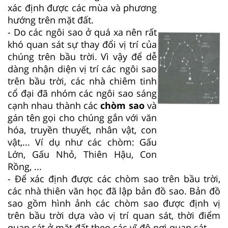
xác định được các mùa và phương
hướng trên mặt đất.
- Do các ngôi sao ở quá xa nên rất
khó quan sát sự thay đổi vị trí của
chúng trên bầu trời. Vì vậy để dễ
dàng nhận diện vị trí các ngôi sao
trên bầu trời, các nhà chiêm tinh
cổ đại đã nhóm các ngôi sao sáng
cạnh nhau thành các
chòm sao
và
gán tên gọi cho chúng gắn với văn
hóa, truyền thuyết, nhân vật, con
vật,... Ví dụ như các chòm: Gấu
Lớn, Gấu Nhỏ, Thiên Hậu, Con
Rồng, ...
- Để xác định được các chòm sao trên bầu trời,
các nhà thiên văn học đã lập bản đồ sao. Bản đồ
sao gồm hình ảnh các chòm sao được định vị
trên bầu trời dựa vào vị trí quan sát, thời điểm
quan sát ở mặt đất theo các vĩ độ nơi quan sát.