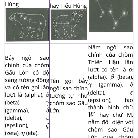
Hùng
hay Tiểu Hùng
Năm ngôi sao
chính của chòm
Bảy ngôi sao
Thiên Hậu lần
chính của chòm
α
lượt có tên là
α
Gấu Lớn có độ
β
(alpha),
(beta),
β
sáng tương đồng
Tên gọi bảy
δ
γ
(gamma),
γ
δ
và có tên gọi lần
ngôi sao chính
ε
β
(delta),
ε
lượt là (alpha),
β
tương tự như
(epsilon), tạo
γ
(beta),
chòm sao Gấu
γ
δ
thành hình chữ
Lớn.
(gamma),
W
δ
hay chữ M,
W
ε
(delta),
ε
ζ
nằm đối diện với
(epsilon),
ζ
chòm sao Gấu
η
(zeta),
(eta).
η
Lớn qua chòm