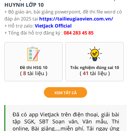
HUYNH LỚP 10
+ Bộ giáo án, bài giảng powerpoint, đề thi file word có
đáp án 2025 tại
https://tailieugiaovien.com.vn/
+ Hỗ trợ zalo:
VietJack Official
+ Tổng đài hỗ trợ đăng ký :
084 283 45 85
Đề thi HSG 10
Trắc nghiệm đúng sai 10
(
8
tài liệu )
(
41
tài liệu )
XEM TẤT CẢ
Đã có app VietJack trên điện thoại, giải bài
tập SGK, SBT Soạn văn, Văn mẫu, Thi
online, Bài giảng....miễn phí. Tải ngay ứng