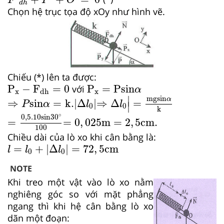
F
P
O
d
h
Chọn hệ trục tọa độ xOy như hình vẽ.
Chiếu (*) lên ta được:
P
x
−
F
dh
=
0
P
x
=
Psin
α
P
−
F
=
0
P
=
Psin
với
α
x
x
dh
⇒
Δ
l
0
|
=
mgsin
α
k
⇒
P
sin
α
=
k.|Δ
l
0
|
∣
mgsin
α
⇒
sin
=
k.|Δ
|
⇒
Δ
=
P
α
l
l
∣
0
0
k
=
0
,
5.10
sin
30
∘
100
=
0
,
025
m
=
2
,
5
cm.
∘
0
,
5.10
sin
30
=
=
0
,
025
m
=
2
,
5
cm.
100
Chiều dài của lò xo khi cân bằng là:
l
=
l
0
+
|
Δ
l
0
|
=
72
,
5
cm
=
+
|
Δ
|
=
72
,
5
cm
l
l
l
0
0
NOTE
Khi treo một vật vào lò xo nằm
nghiêng góc so với mặt phẳng
ngang thì khi hệ cân bằng lò xo
dãn một đoạn: