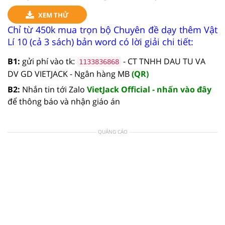
XEM THỬ
Chỉ từ 450k mua trọn bộ Chuyên đề dạy thêm Vật
Lí 10 (cả 3 sách) bản word có lời giải chi tiết:
B1:
gửi phí vào tk:
- CT TNHH DAU TU VA
1133836868
DV GD VIETJACK - Ngân hàng MB
(QR)
B2:
Nhắn tin tới Zalo
VietJack Official - nhấn vào đây
để thông báo và nhận giáo án
QUẢNG CÁO