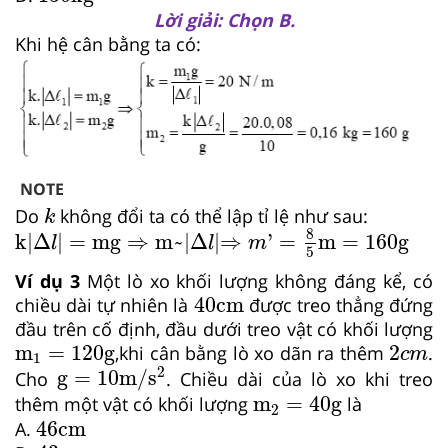
Lời giải: Chọn B.
Khi hệ cân bằng ta có:
NOTE
k
Do
không đổi ta có thể lập tỉ lệ như sau:
k
⇒
m
'
=
8
5
m
=
160
g
k|Δ
l
|
=
mg
⇒
m
~
|
Δ
l
|
8
k|Δ
|
=
mg
⇒
m
~
|
Δ
|
⇒
'
=
m
=
160
g
l
l
m
5
Ví dụ 3
Một lò xo khối lượng không đáng kể, có
40
cm
40
cm
chiều dài tự nhiên là
được treo thẳng đứng
đầu trên cố định, đầu dưới treo vật có khối lượng
m
1
=
120
g
2
c
m
m
=
120
g
2
,khi cân bằng lò xo dãn ra thêm
.
c
m
1
g
=
10
m
/
s
2
2
g
=
10
m
/
s
Cho
. Chiều dài của lò xo khi treo
m
2
=
40
g
m
=
40
g
thêm một vật có khối lượng
là
2
46
cm
46
cm
A.
43
cm