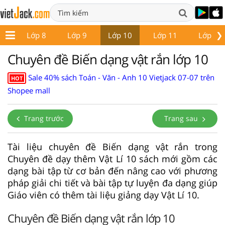
❯
 7
Lớp 8
Lớp 9
Lớp 10
Lớp 11
Lớp 12
Chuyên đề Biến dạng vật rắn lớp 10
Sale 40% sách Toán - Văn - Anh 10 Vietjack 07-07 trên
HOT
Shopee mall
Trang trước
Trang sau
Tài liệu chuyên đề Biến dạng vật rắn trong
Chuyên đề dạy thêm Vật Lí 10 sách mới gồm các
dạng bài tập từ cơ bản đến nâng cao với phương
pháp giải chi tiết và bài tập tự luyện đa dạng giúp
Giáo viên có thêm tài liệu giảng dạy Vật Lí 10.
Chuyên đề Biến dạng vật rắn lớp 10