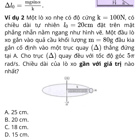
Δ
l
0
=
mgsin
α
k
.
mgsin
α
Δ
=
.
l
0
k
k
=
100
N
k
=
100
N
Ví dụ 2
Một lò xo nhẹ có độ cứng
, có
l
0
=
20
cm
=
20
cm
chiều dài tự nhiên
đặt trên mặt
l
0
phẳng nhẵn nằm ngang như hình vẽ. Một đầu lò
m
=
80
g
m
=
80
g
xo gắn vào quả cầu khối lượng
đầu kia
Δ
(
Δ
)
gắn cố định vào một trục quay
thẳng đứng
Δ
5
π
(
Δ
)
5
tại A. Cho trục
quay đều với tốc độ góc
π
rad/s. Chiều dài của lò xo
gần với giá trị
nào
nhất?
A. 25 cm.
B. 20 cm.
C. 18 cm.
D. 15 cm.