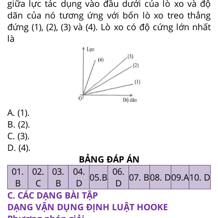
giữa lực tác dụng vào đầu dưới của lò xo và độ
dãn của nó tương ứng với bốn lò xo treo thẳng
đứng (1), (2), (3) và (4). Lò xo có độ cứng lớn nhất
là
A. (1).
B. (2).
C. (3).
D. (4).
BẢNG ĐÁP ÁN
01.
02.
03.
04.
06.
05.B
07. B
08. D
09.A
10. D
B
C
B
D
D
C. CÁC DẠNG BÀI TẬP
DẠNG VẬN DỤNG ĐỊNH LUẬT HOOKE