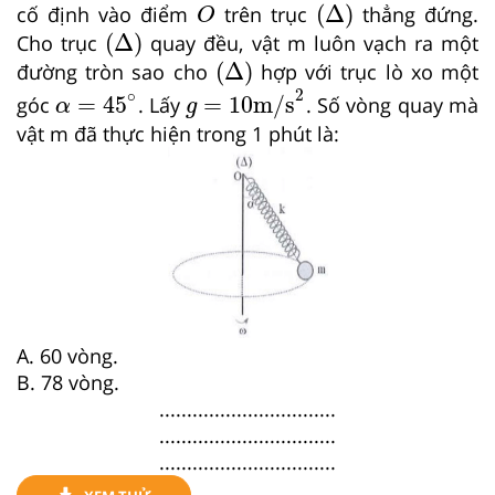
Δ
O
(
Δ
)
cố định vào điểm
trên trục
thẳng đứng.
O
Δ
(
Δ
)
Cho trục
quay đều, vật m luôn vạch ra một
Δ
(
Δ
)
đường tròn sao cho
hợp với trục lò xo một
g
=
10
m/s
2
α
=
45
∘
2
∘
=
45
=
10
m/s
góc
. Lấy
. Số vòng quay mà
α
g
vật m đã thực hiện trong 1 phút là:
A. 60 vòng.
B. 78 vòng.
................................
................................
................................