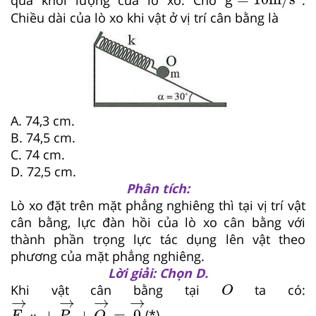
Chiều dài của lò xo khi vật ở vị trí cân bằng là
A. 74,3 cm.
B. 74,5 cm.
C. 74 cm.
D. 72,5 cm.
Phân tích:
Lò xo đặt trên mặt phẳng nghiêng thì tại vị trí vật
cân bằng, lực đàn hồi của lò xo cân bằng với
thành phần trọng lực tác dụng lên vật theo
phương của mặt phẳng nghiêng.
Lời giải: Chọn D.
O
Khi vật cân bằng tại
ta có:
O
F
→
d
h
+
P
→
+
O
→
=
0
→
→
→
→
→
+
+
=
0
(*)