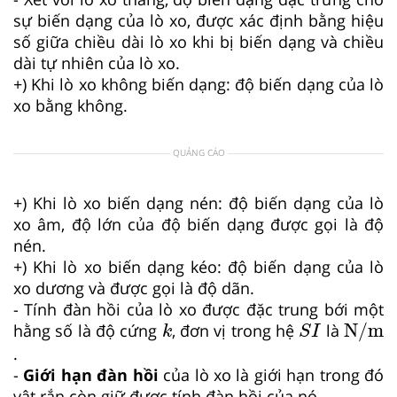
sự biến dạng của lò xo, được xác định bằng hiệu
số giữa chiều dài lò xo khi bị biến dạng và chiều
dài tự nhiên của lò xo.
+) Khi lò xo không biến dạng: độ biến dạng của lò
xo bằng không.
QUẢNG CÁO
+) Khi lò xo biến dạng nén: độ biến dạng của lò
xo âm, độ lớn của độ biến dạng được gọi là độ
nén.
+) Khi lò xo biến dạng kéo: độ biến dạng của lò
xo dương và được gọi là độ dãn.
- Tính đàn hồi của lò xo được đặc trung bới một
N
/
m
k
S
I
N
/
m
hằng số là độ cứng
, đơn vị trong hệ
là
k
S
I
.
-
Giới hạn đàn hồi
của lò xo là giới hạn trong đó
vật rắn còn giữ được tính đàn hồi của nó.