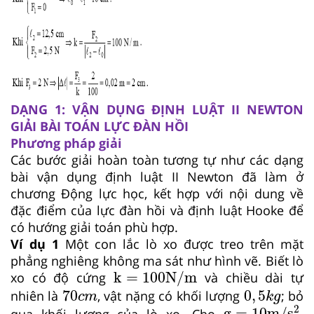
DẠNG 1: VẬN DỤNG ĐỊNH LUẬT II NEWTON
GIẢI BÀI TOÁN LỰC ĐÀN HỒI
Phương pháp giải
Các bước giải hoàn toàn tương tự như các dạng
bài vận dụng định luật II Newton đã làm ở
chương Động lực học, kết hợp với nội dung về
đặc điểm của lực đàn hồi và định luật Hooke để
có hướng giải toán phù hợp.
Ví dụ 1
Một con lắc lò xo được treo trên mặt
phẳng nghiêng không ma sát như hình vẽ. Biết lò
k
=
100
N
/
m
k
=
100
N
/
m
xo có độ cứng
và chiều dài tự
70
c
m
0
,
5
k
g
70
0
,
5
nhiên là
, vật nặng có khối lượng
; bỏ
c
m
k
g
g
=
10
m
/
s
2
2
g
=
10
m
/
s
qua khối lượng của lò xo. Cho
.