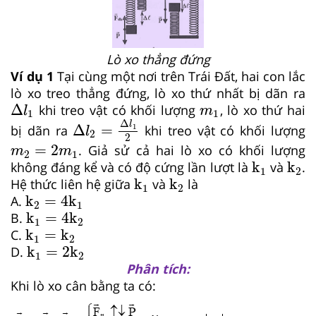
Lò xo thẳng đứng
Ví dụ 1
Tại cùng một nơi trên Trái Đất, hai con lắc
lò xo treo thẳng đứng, lò xo thứ nhất bị dãn ra
Δ
l
1
m
1
Δ
khi treo vật có khối lượng
, lò xo thứ hai
l
m
1
1
Δ
l
2
=
Δ
l
1
2
Δ
l
Δ
=
bị dãn ra
khi treo vật có khối lượng
1
l
2
2
m
2
=
2
m
1
=
2
. Giả sử cả hai lò xo có khối lượng
m
m
2
1
k
1
k
2
k
k
không đáng kể và có độ cứng lần lượt là
và
.
1
2
k
1
k
2
k
k
Hệ thức liên hệ giữa
và
là
1
2
k
2
=
4
k
1
k
=
4
k
A.
2
1
k
1
=
4
k
2
k
=
4
k
B.
1
2
k
1
=
k
2
k
=
k
C.
1
2
k
1
=
2
k
2
k
=
2
k
D.
1
2
Phân tích:
Khi lò xo cân bằng ta có: