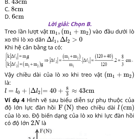
43
cm
B.
8
cm
8
cm
C.
6
cm
6
cm
D.
Lời giải: Chọn B.
m
1
,
m
1
+
m
2
m
,
(
m
+
m
)
Treo lần lượt vật
vào đầu dưới lò
1
1
2
Δ
l
1
,
Δ
l
2
>
0
Δ
,
Δ
>
0
xo thì lò xo dãn
l
l
1
2
Khi hệ cân bằng ta có:
m
1
+
m
2
(
m
+
m
)
Vậy chiều dài của lò xo khi treo vật
1
2
là:
=
40
+
8
3
≈
43
cm
l
=
l
0
+
|
Δ
l
2
|
8
=
+
|
Δ
|
=
40
+
≈
43
cm
l
l
l
0
2
3
Ví dụ 4
Hình vẽ sau biểu diễn sự phụ thuộc của
F
N
l
cm
F
(
N
)
(
cm
)
độ lớn lực đàn hồi
theo chiều dài
l
của lò xo. Độ biến dạng của lò xo khi lực đàn hồi
2
N
2
có độ lớn
là
N