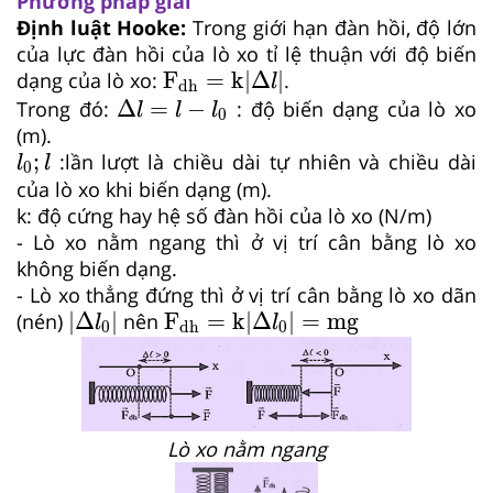
Phương pháp giải
Định luật Hooke:
Trong giới hạn đàn hồi, độ lớn
của lực đàn hồi của lò xo tỉ lệ thuận với độ biến
F
dh
=
k|Δ
l
|
F
=
k|Δ
|
dạng của lò xo:
.
l
dh
Δ
l
=
l
−
l
0
Δ
=
−
Trong đó:
: độ biến dạng của lò xo
l
l
l
0
(m).
l
0
;
l
;
:lần lượt là chiều dài tự nhiên và chiều dài
l
l
0
của lò xo khi biến dạng (m).
k: độ cứng hay hệ số đàn hồi của lò xo (N/m)
- Lò xo nằm ngang thì ở vị trí cân bằng lò xo
không biến dạng.
- Lò xo thẳng đứng thì ở vị trí cân bằng lò xo dãn
|Δ
l
0
|
F
dh
=
k|Δ
l
0
|
=
mg
|Δ
|
F
=
k|Δ
|
=
mg
(nén)
nên
l
l
0
0
dh
Lò xo nằm ngang