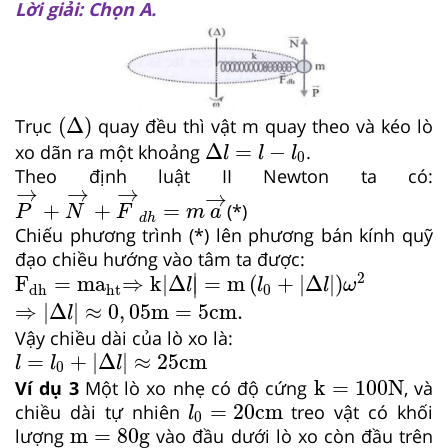
Lời giải: Chọn A.
Δ
(
Δ
)
Trục
quay đều thì vật m quay theo và kéo lò
Δ
l
=
l
−
l
0
Δ
=
−
xo dãn ra một khoảng
.
l
l
l
0
Theo định luật II Newton ta có:
P
→
+
N
→
+
F
→
d
h
=
m
a
→
→
→
→
→
+
+
=
(*)
P
N
F
m
a
d
h
Chiếu phương trình (*) lên phương bán kính quỹ
đạo chiều hướng vào tâm ta được:
⇒
k|Δ
l
|
=
m
l
0
+
|
Δ
l
|
ω
2
F
dh
=
ma
ht
∣
2
F
=
ma
⇒
k|Δ
=
m
(
+
|
Δ
|
)
∣
l
l
l
ω
0
dh
ht
⇒
|
Δ
l
|
≈
0
,
05
m
=
5
cm
.
⇒
|
Δ
|
≈
0
,
05
m
=
5
cm
.
l
Vậy chiều dài của lò xo là:
l
=
l
0
+
|
Δ
l
|
≈
25
cm
=
+
|
Δ
|
≈
25
cm
l
l
l
0
k
=
100
N
k
=
100
N
Ví dụ 3
Một lò xo nhẹ có độ cứng
, và
l
0
=
20
cm
=
20
cm
chiều dài tự nhiên
treo vật có khối
l
0
m
=
80
g
m
=
80
g
lượng
vào đầu dưới lò xo còn đầu trên