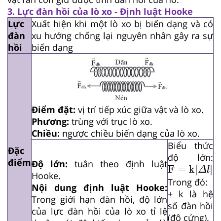
3. Lực đàn hồi của lò xo - Định luật Hooke
Lực
Xuất hiện khi một lò xo bị biến dạng và có
đàn
xu hướng chống lại nguyên nhân gây ra sự
hồi
biến dạng
Điểm đặt:
vị trí tiếp xúc giữa vật và lò xo.
Phương:
trùng với trục lò xo.
Chiều:
ngược chiều biến dạng của lò xo.
Biểu thức
Đặc
độ lớn:
điểm
F
=
k|
Δ
l
|
Độ lớn:
tuân theo định luật
F
=
k|
|
Δ
l
Hooke.
Trong đó:
Nội dung định luật Hooke:
+ k là hệ
Trong giới hạn đàn hồi, độ lớn
số đàn hồi
của lực đàn hồi của lò xo tỉ lệ
(độ cứng).