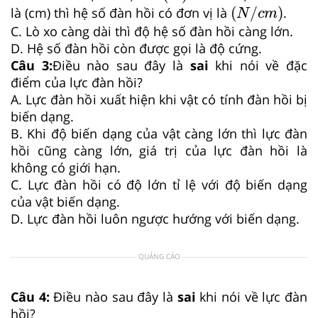
(
N
/
c
m
)
(
/
)
là (cm) thì hệ số đàn hồi có đơn vị là
.
N
c
m
C. Lò xo càng dài thì độ hệ số đàn hồi càng lớn.
D. Hệ số đàn hồi còn được gọi là độ cứng.
Câu 3:
Điều nào sau đây là
sai
khi nói về đặc
điểm của lực đàn hồi?
A. Lực đàn hồi xuất hiện khi vật có tính đàn hồi bị
biến dạng.
B. Khi độ biến dạng của vật càng lớn thì lực đàn
hồi cũng càng lớn, giá trị của lực đàn hồi là
không có giới hạn.
C. Lực đàn hồi có độ lớn tỉ lệ với độ biến dạng
của vật biến dạng.
D. Lực đàn hồi luôn ngược hướng với biến dạng.
QUẢNG CÁO
Câu 4:
Điều nào sau đây là
sai
khi nói về lực đàn
hồi?