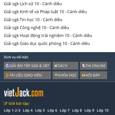
Giải sgk Lịch sử 10 - Cánh diều
Giải sgk Kinh tế và Pháp luật 10 - Cánh diều
Giải sgk Tin học 10 - Cánh diều
Giải sgk Công nghệ 10 - Cánh diều
Giải sgk Hoạt động trải nghiệm 10 - Cánh diều
Giải sgk Giáo dục quốc phòng 10 - Cánh diều
Dịch vụ nổi bật:
GIẢI BÀI TẬP SGK & SBT
SÁCH
THI ONLINE
TÀI LIỆU GIÁO VIÊN
KHÓA HỌC
HỎI ĐÁP
Giải bài tập:
Lớp 1-2-3
Lớp 4
Lớp 5
Lớp 6
Lớp 7
Lớp 8
Lớp 9
Lớp 10