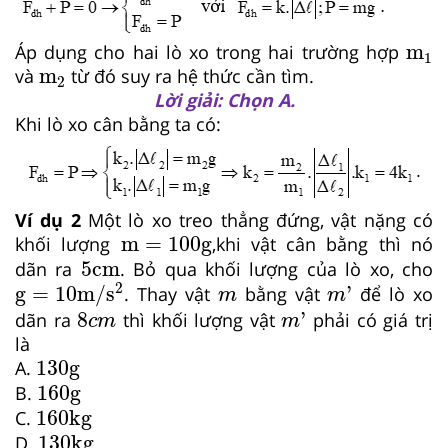
m
1
m
Áp dụng cho hai lò xo trong hai trường hợp
1
m
2
m
và
từ đó suy ra hệ thức cần tìm.
2
Lời giải: Chọn A.
Khi lò xo cân bằng ta có:
Ví dụ 2
Một lò xo treo thẳng đứng, vật nặng có
m
=
100
g
m
=
100
g
khối lượng
,khi vật cân bằng thì nó
5
cm
5
cm
dãn ra
. Bỏ qua khối lượng của lò xo, cho
g
=
10
m
/
s
2
m
'
m
2
g
=
10
m
/
s
'
. Thay vật
bằng vật
để lò xo
m
m
m
'
8
c
m
8
'
dãn ra
thì khối lượng vật
phải có giá trị
c
m
m
là
130
g
130
g
A.
160
g
160
g
B.
160
kg
160
kg
C.
130
kg
130
kg
D.