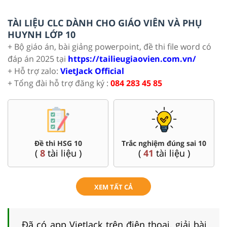
TÀI LIỆU CLC DÀNH CHO GIÁO VIÊN VÀ PHỤ
HUYNH LỚP 10
+ Bộ giáo án, bài giảng powerpoint, đề thi file word có
đáp án 2025 tại
https://tailieugiaovien.com.vn/
+ Hỗ trợ zalo:
VietJack Official
+ Tổng đài hỗ trợ đăng ký :
084 283 45 85
Đề thi HSG 10
Trắc nghiệm đúng sai 10
(
8
tài liệu )
(
41
tài liệu )
XEM TẤT CẢ
Đã có app VietJack trên điện thoại, giải bài