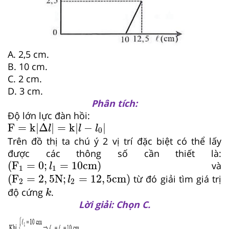
A. 2,5 cm.
B. 10 cm.
C. 2 cm.
D. 3 cm.
Phân tích:
Độ lớn lực đàn hồi:
F
=
k|Δ
l
|
=
k|
l
−
l
0
|
F
=
k|Δ
|
=
k|
−
|
l
l
l
0
Trên đồ thị ta chú ý 2 vị trí đặc biệt có thể lấy
được các thông số cần thiết là:
F
1
=
0
;
l
1
=
10
cm
(
F
=
0
;
=
10
cm
)
và
l
1
1
F
2
=
2
,
5
N
;
l
2
=
12
,
5
cm
(
F
=
2
,
5
N
;
=
12
,
5
cm
)
từ đó giải tìm giá trị
l
2
2
k
độ cứng
.
k
Lời giải: Chọn C.