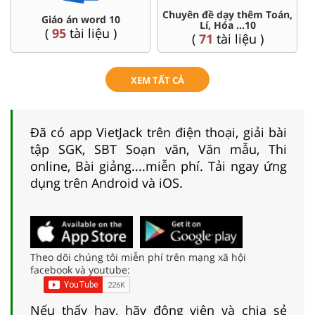
Chuyên đề dạy thêm Toán,
Giáo án word 10
Lí, Hóa ...10
(
95
tài liệu )
(
71
tài liệu )
XEM TẤT CẢ
Đã có app VietJack trên điện thoại, giải bài
tập SGK, SBT Soạn văn, Văn mẫu, Thi
online, Bài giảng....miễn phí. Tải ngay ứng
dụng trên Android và iOS.
Theo dõi chúng tôi miễn phí trên mạng xã hội
facebook và youtube:
Nếu thấy hay, hãy động viên và chia sẻ