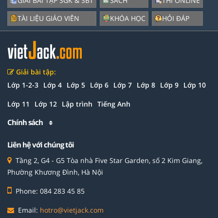
GIẢI BÀI TẬP SGK & SBT
SÁCH
THI ONLINE
TÀI LIỆU GIÁO VIÊN
KHÓA HỌC
HỎI ĐÁP
Giải bài tập:
Lớp 1-2-3
Lớp 4
Lớp 5
Lớp 6
Lớp 7
Lớp 8
Lớp 9
Lớp 10
Lớp 11
Lớp 12
Lập trình
Tiếng Anh
Chính sách
Liên hệ với chúng tôi
Tầng 2, G4 - G5 Tòa nhà Five Star Garden, số 2 Kim Giang,
Phường Khương Đình, Hà Nội
Phone: 084 283 45 85
Email:
hotro@vietjack.com