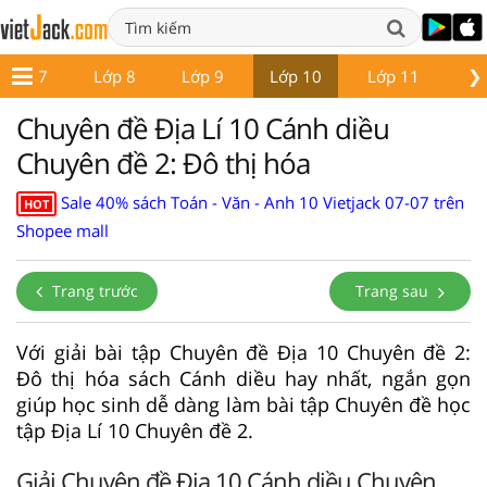
❯
Lớp 7
Lớp 8
Lớp 9
Lớp 10
Lớp 11
Lớ
Chuyên đề Địa Lí 10 Cánh diều
Chuyên đề 2: Đô thị hóa
Sale 40% sách Toán - Văn - Anh 10 Vietjack 07-07 trên
HOT
Shopee mall
Trang trước
Trang sau
Với giải bài tập Chuyên đề Địa 10 Chuyên đề 2:
Đô thị hóa sách Cánh diều hay nhất, ngắn gọn
giúp học sinh dễ dàng làm bài tập Chuyên đề học
tập Địa Lí 10 Chuyên đề 2.
Giải Chuyên đề Địa 10 Cánh diều Chuyên