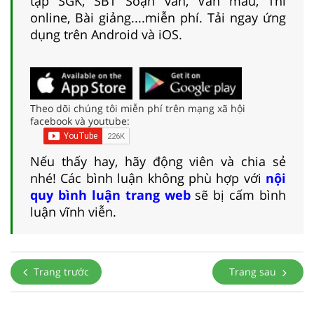
tập SGK, SBT Soạn văn, Văn mẫu, Thi
online, Bài giảng....miễn phí. Tải ngay ứng
dụng trên Android và iOS.
Theo dõi chúng tôi miễn phí trên mạng xã hội
facebook và youtube:
Nếu thấy hay, hãy động viên và chia sẻ
nhé! Các bình luận không phù hợp với
nội
quy bình luận trang web
sẽ bị cấm bình
luận vĩnh viễn.
Trang trước
Trang sau