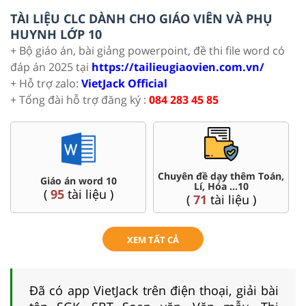
TÀI LIỆU CLC DÀNH CHO GIÁO VIÊN VÀ PHỤ
HUYNH LỚP 10
+ Bộ giáo án, bài giảng powerpoint, đề thi file word có
đáp án 2025 tại
https://tailieugiaovien.com.vn/
+ Hỗ trợ zalo:
VietJack Official
+ Tổng đài hỗ trợ đăng ký :
084 283 45 85
 Toán,
Đề thi HSG 10
Trắc nghiệm đúng sai 1
(
8
tài liệu )
(
41
tài liệu )
)
XEM TẤT CẢ
Đã có app VietJack trên điện thoại, giải bài