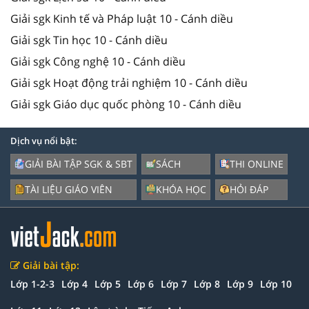
Giải sgk Kinh tế và Pháp luật 10 - Cánh diều
Giải sgk Tin học 10 - Cánh diều
Giải sgk Công nghệ 10 - Cánh diều
Giải sgk Hoạt động trải nghiệm 10 - Cánh diều
Giải sgk Giáo dục quốc phòng 10 - Cánh diều
Dịch vụ nổi bật:
GIẢI BÀI TẬP SGK & SBT
SÁCH
THI ONLINE
TÀI LIỆU GIÁO VIÊN
KHÓA HỌC
HỎI ĐÁP
Giải bài tập:
Lớp 1-2-3
Lớp 4
Lớp 5
Lớp 6
Lớp 7
Lớp 8
Lớp 9
Lớp 10