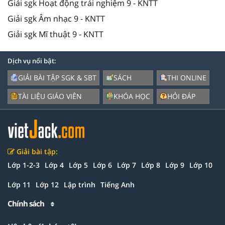
Giải sgk Hoạt động trải nghiệm 9 - KNTT
Giải sgk Âm nhạc 9 - KNTT
Giải sgk Mĩ thuật 9 - KNTT
Dịch vụ nổi bật:
GIẢI BÀI TẬP SGK & SBT
SÁCH
THI ONLINE
TÀI LIỆU GIÁO VIÊN
KHÓA HỌC
HỎI ĐÁP
Giải bài tập:
Lớp 1-2-3
Lớp 4
Lớp 5
Lớp 6
Lớp 7
Lớp 8
Lớp 9
Lớp 10
Lớp 11
Lớp 12
Lập trình
Tiếng Anh
Chính sách