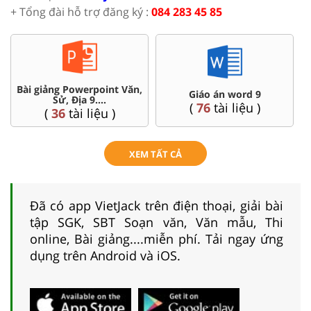
+ Tổng đài hỗ trợ đăng ký :
084 283 45 85
Bài giảng Powerpoint Văn,
C
Giáo án word 9
Sử, Địa 9....
(
76
tài liệu )
(
36
tài liệu )
XEM TẤT CẢ
Đã có app VietJack trên điện thoại, giải bài
tập SGK, SBT Soạn văn, Văn mẫu, Thi
online, Bài giảng....miễn phí. Tải ngay ứng
dụng trên Android và iOS.