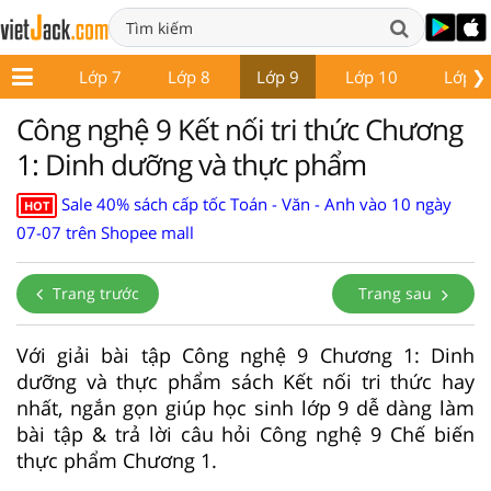
❯
ớp 6
Lớp 7
Lớp 8
Lớp 9
Lớp 10
Lớp 1
Công nghệ 9 Kết nối tri thức Chương
1: Dinh dưỡng và thực phẩm
Sale 40% sách cấp tốc Toán - Văn - Anh vào 10 ngày
HOT
07-07 trên Shopee mall
Trang trước
Trang sau
Với giải bài tập Công nghệ 9 Chương 1: Dinh
dưỡng và thực phẩm sách Kết nối tri thức hay
nhất, ngắn gọn giúp học sinh lớp 9 dễ dàng làm
bài tập & trả lời câu hỏi Công nghệ 9 Chế biến
thực phẩm Chương 1.