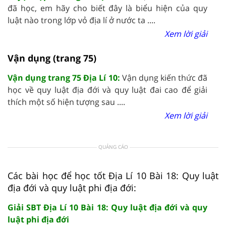
đã học, em hãy cho biết đây là biểu hiện của quy
luật nào trong lớp vỏ địa lí ở nước ta ....
Xem lời giải
Vận dụng (trang 75)
Vận dụng trang 75 Địa Lí 10:
Vận dụng kiến thức đã
học về quy luật địa đới và quy luật đai cao để giải
thích một số hiện tượng sau ....
Xem lời giải
QUẢNG CÁO
Các bài học để học tốt Địa Lí 10 Bài 18: Quy luật
địa đới và quy luật phi địa đới:
Giải SBT Địa Lí 10 Bài 18: Quy luật địa đới và quy
luật phi địa đới