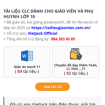
TÀI LIỆU CLC DÀNH CHO GIÁO VIÊN VÀ PHỤ
HUYNH LỚP 10
+ Bộ giáo án, bài giảng powerpoint, đề thi file word có
đáp án 2025 tại
https://tailieugiaovien.com.vn/
+ Hỗ trợ zalo:
VietJack Official
+ Tổng đài hỗ trợ đăng ký :
084 283 45 85
Chuyên đề dạy thêm Toán,
Giáo án word 11
Lí, Hóa ...11
(
84
tài liệu )
(
93
tài liệu )
XEM TẤT CẢ
Đã có app VietJack trên điện thoại, giải bài