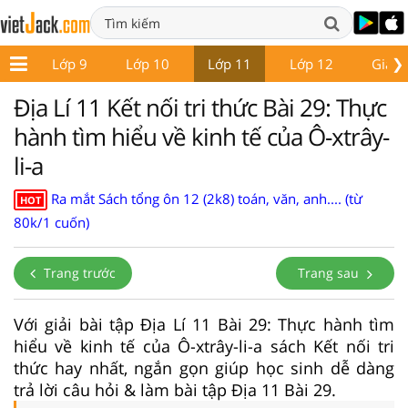
❯
 8
Lớp 9
Lớp 10
Lớp 11
Lớp 12
Giáo 
Địa Lí 11 Kết nối tri thức Bài 29: Thực
hành tìm hiểu về kinh tế của Ô-xtrây-
li-a
Ra mắt Sách tổng ôn 12 (2k8) toán, văn, anh.... (từ
HOT
80k/1 cuốn)
Trang trước
Trang sau
Với giải bài tập Địa Lí 11 Bài 29: Thực hành tìm
hiểu về kinh tế của Ô-xtrây-li-a sách Kết nối tri
thức hay nhất, ngắn gọn giúp học sinh dễ dàng
trả lời câu hỏi & làm bài tập Địa 11 Bài 29.