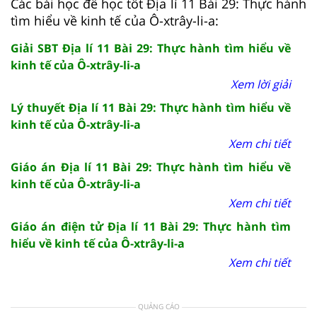
Các bài học để học tốt Địa lí 11 Bài 29: Thực hành
tìm hiểu về kinh tế của Ô-xtrây-li-a:
Giải SBT Địa lí 11 Bài 29: Thực hành tìm hiểu về
kinh tế của Ô-xtrây-li-a
Xem lời giải
Lý thuyết Địa lí 11 Bài 29: Thực hành tìm hiểu về
kinh tế của Ô-xtrây-li-a
Xem chi tiết
Giáo án Địa lí 11 Bài 29: Thực hành tìm hiểu về
kinh tế của Ô-xtrây-li-a
Xem chi tiết
Giáo án điện tử Địa lí 11 Bài 29: Thực hành tìm
hiểu về kinh tế của Ô-xtrây-li-a
Xem chi tiết
QUẢNG CÁO