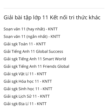
Giải bài tập lớp 11 Kết nối tri thức khác
Soạn văn 11 (hay nhất) - KNTT
Soạn văn 11 (ngắn nhất) - KNTT
Giải sgk Toán 11 - KNTT
Giải Tiếng Anh 11 Global Success
Giải sgk Tiếng Anh 11 Smart World
Giải sgk Tiếng Anh 11 Friends Global
Giải sgk Vật Lí 11 - KNTT
Giải sgk Hóa học 11 - KNTT
Giải sgk Sinh học 11 - KNTT
Giải sgk Lịch Sử 11 - KNTT
Giải sgk Địa Lí 11 - KNTT