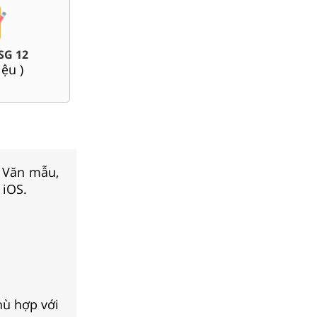
Bài giảng Powerpoint Văn,
Đề thi giữa kì, cuối kì 12
Sử, Địa 12....
(
143
tài liệu )
(
31
tài liệu )
, Văn mẫu,
 iOS.
hù hợp với