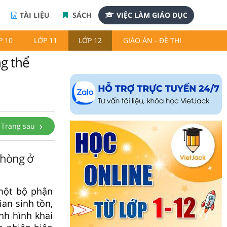
TÀI LIỆU
SÁCH
VIỆC LÀM GIÁO DỤC
P 10
LỚP 11
LỚP 12
GIÁO ÁN - ĐỀ THI
g thể
Trang sau
phòng ở
một bộ phận
ian sinh tồn,
ình hình khai