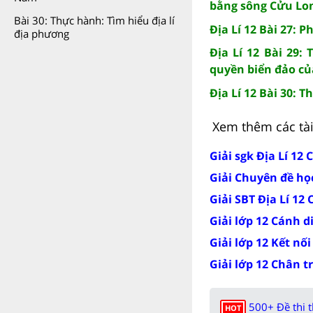
bằng sông Cửu Lon
Bài 30: Thực hành: Tìm hiểu địa lí
Địa Lí 12 Bài 27: P
địa phương
Địa Lí 12 Bài 29:
quyền biển đảo củ
Địa Lí 12 Bài 30: 
Xem thêm các tài 
Giải sgk Địa Lí 12
Giải Chuyên đề học
Giải SBT Địa Lí 12
Giải lớp 12 Cánh d
Giải lớp 12 Kết nối
Giải lớp 12 Chân t
500+ Đề thi 
HOT