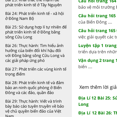
Câu hỏi trang 164
phát triển kinh tế ở Tây Nguyên
bảo vệ môi trường bi
Bài 24: Phát triển kinh tế - xã hội
Câu hỏi trang 165 
ở Đông Nam Bộ
của Biển Đông ....
Bài 25: Sử dụng hợp lí tự nhiên để
Câu hỏi trang 165 
phát triển kinh tế ở Đồng bằng
việc giải quyết các 
sông Cửu Long
Luyện tập 1 trang
Bài 26: Thực hành: Tìm hiểu ảnh
hưởng của biến đổi khí hậu đối
triển dựa trên nhữn
với Đồng bằng sông Cửu Long và
Vận dụng 2 trang 1
các giải pháp ứng phó
biển ....
Bài 27: Phát triển các vùng kinh tế
trọng điểm
Bài 28: Phát triển kinh tế và đảm
Xem thêm lời giải
bảo an ninh quốc phòng ở Biển
Đông và các đảo, quần đảo
Địa Lí 12 Bài 25: 
Bài 29: Thực hành: Viết và trình
Long
bày báo cáo tuyên truyền về bảo
vệ chủ quyền biển đảo của Việt
Địa Lí 12 Bài 26:
Nam