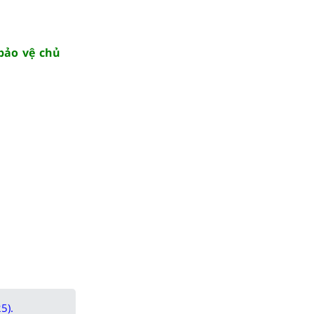
 bảo vệ chủ
5).