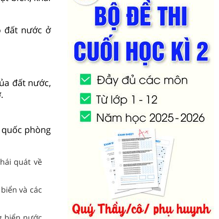
o đất nước ở
ủa đất nước,
.
nh quốc phòng
khái quát về
 biển và các
g biển nước