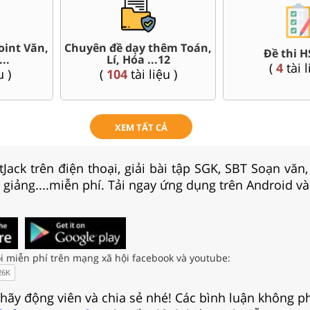
0+ đề thi thử tốt nghiệp
100+ đề thi ĐGNL ĐHQG
HPT Quốc gia form 2025
Hà Nội, Tp.Hồ Chí Minh...
(
128
tài liệu )
(
84
tài liệu )
XEM TẤT CẢ
Jack trên điện thoại, giải bài tập SGK, SBT Soạn văn
i giảng....miễn phí. Tải ngay ứng dụng trên Android và
i miễn phí trên mạng xã hội facebook và youtube:
 hãy động viên và chia sẻ nhé! Các bình luận không p