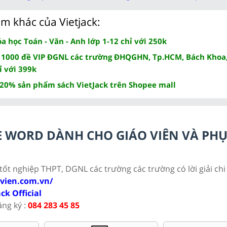
m khác của Vietjack:
 học Toán - Văn - Anh lớp 1-12 chỉ với 250k
 1000 đề VIP ĐGNL các trường ĐHQGHN, Tp.HCM, Bách Khoa,
ỉ với 399k
 20% sản phẩm sách VietJack trên Shopee mall
ILE WORD DÀNH CHO GIÁO VIÊN VÀ PH
 tốt nghiệp THPT, DGNL các trường các trường có lời giải chi 
ovien.com.vn/
ack Official
ăng ký :
084 283 45 85