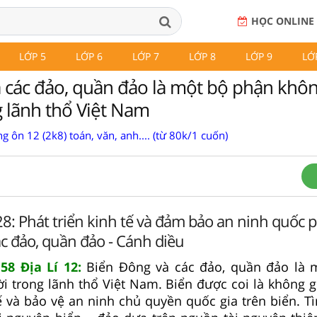
HỌC ONLINE
LỚP 5
LỚP 6
LỚP 7
LỚP 8
LỚP 9
LỚ
 các đảo, quần đảo là một bộ phận khôn
g lãnh thổ Việt Nam
g ôn 12 (2k8) toán, văn, anh.... (từ 80k/1 cuốn)
 28: Phát triển kinh tế và đảm bảo an ninh quốc 
c đảo, quần đảo - Cánh diều
58 Địa Lí 12:
Biển Đông và các đảo, quần đảo là 
ời trong lãnh thổ Việt Nam. Biển được coi là không g
tế và bảo vệ an ninh chủ quyền quốc gia trên biển. T