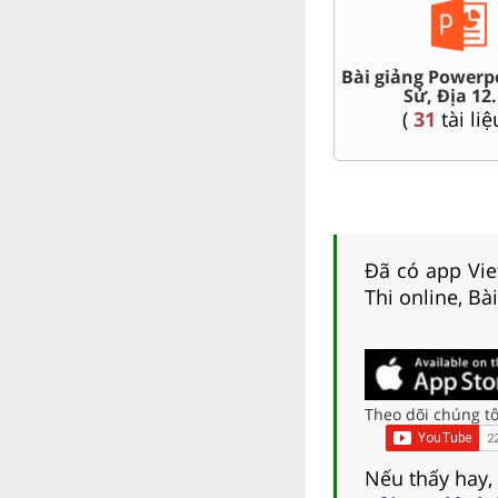
n đề dạy thêm Toán,
50
Đề thi HSG 12
Lí, Hóa ...12
T
(
4
tài liệu )
(
104
tài liệu )
Đã có app Viet
Thi online, Bà
Theo dõi chúng tô
Nếu thấy hay,