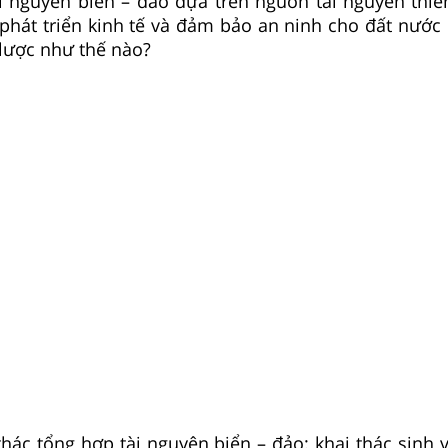
i nguyên biển – đảo dựa trên nguồn tài nguyên thiê
 phát triển kinh tế và đảm bảo an ninh cho đất nước
 lược như thế nào?
thác tổng hợp tài nguyên biển – đảo: khai thác sinh v