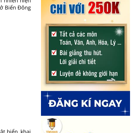
n nhiên hiện
 ở Biển Đông
ật biển, khai