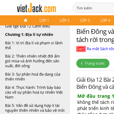
Địa lí 12 Cánh diều
LỚP 1
LỚP 2
LỚP 3
LỚP 4
Giải sgk Địa 12 Cánh diều
Biển Đông và
Chương 1: Địa lí tự nhiên
tách rời tron
Bài 1: Vị trí địa lí và phạm vi lãnh
thổ
Ra mắt Sách tổn
HOT
Bài 2: Thiên nhiên nhiệt đới ẩm
gió mùa và ảnh hưởng đến sản
Trang trước
xuất, đời sống
Bài 3: Sự phân hoá đa dạng của
Giải Địa 12 Bài
thiên nhiên
Biển Đông và cá
Bài 4: Thực hành: Trình bày báo
cáo về sự phân hoá tự nhiên Việt
Mở đầu trang 1
Nam
không thể tách r
Bài 5: Vấn đề sử dụng hợp lí tài
phát triển kinh 
nguyên thiên nhiên và bảo vệ môi