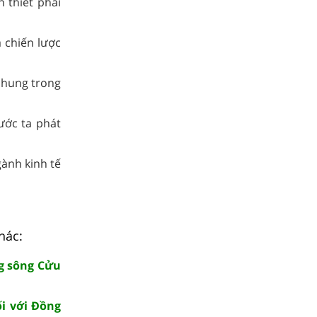
n thiết phải
a chiến lược
chung trong
ước ta phát
gành kinh tế
hác:
ng sông Cửu
ối với Đồng