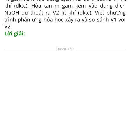
khí (đktc). Hòa tan m gam kẽm vào dung dịch
NaOH dư thoát ra V2 lít khí (đktc). Viết phương
trình phản ứng hóa học xảy ra và so sánh V1 với
V2.
Lời giải:
QUẢNG CÁO