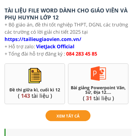
TÀI LIỆU FILE WORD DÀNH CHO GIÁO VIÊN VÀ
PHỤ HUYNH LỚP 12
+ Bộ giáo án, đề thi tốt nghiệp THPT, DGNL các trường
các trường có lời giải chi tiết 2025 tại
https://tailieugiaovien.com.vn/
+ Hỗ trợ zalo:
VietJack Official
+ Tổng đài hỗ trợ đăng ký :
084 283 45 85
Bài giảng Powerpoint Văn,
C
Đề thi giữa kì, cuối kì 12
Sử, Địa 12....
(
143
tài liệu )
(
31
tài liệu )
XEM TẤT CẢ