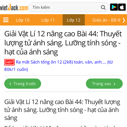
❯
 9
Lớp 10
Lớp 11
Lớp 12
Giáo án - Đề thi
Giải Vật Lí 12 nâng cao Bài 44: Thuyết
lượng tử ánh sáng. Lưỡng tính sóng -
hạt của ánh sáng
Ra mắt Sách tổng ôn 12 (2k8) toán, văn, anh.... (từ
HOT
80k/1 cuốn)
Trang trước
Trang sau
Giải Vật Lí 12 nâng cao Bài 44: Thuyết lượng
tử ánh sáng. Lưỡng tính sóng - hạt của ánh
sáng