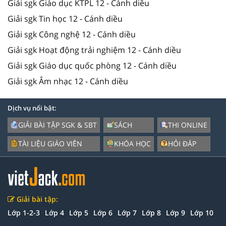
Giải sgk Giáo dục KTPL 12 - Cánh diều
Giải sgk Tin học 12 - Cánh diều
Giải sgk Công nghệ 12 - Cánh diều
Giải sgk Hoạt động trải nghiệm 12 - Cánh diều
Giải sgk Giáo dục quốc phòng 12 - Cánh diều
Giải sgk Âm nhạc 12 - Cánh diều
Dịch vụ nổi bật:
GIẢI BÀI TẬP SGK & SBT
SÁCH
THI ONLINE
TÀI LIỆU GIÁO VIÊN
KHÓA HỌC
HỎI ĐÁP
Giải bài tập:
Lớp 1-2-3
Lớp 4
Lớp 5
Lớp 6
Lớp 7
Lớp 8
Lớp 9
Lớp 10