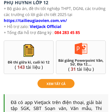
PHỤ HUYNH LỚP 12
+ Bộ giáo án, đề thi tốt nghiệp THPT, DGNL các trường
các trường có lời giải chi tiết 2025 tại
https://tailieugiaovien.com.vn/
+ Hỗ trợ zalo:
VietJack Official
+ Tổng đài hỗ trợ đăng ký :
084 283 45 85
Bài giảng Powerpoint Văn,
C
Đề thi giữa kì, cuối kì 12
Sử, Địa 12....
(
143
tài liệu )
(
31
tài liệu )
XEM TẤT CẢ
Đã có app VietJack trên điện thoại, giải bài
tập SGK, SBT Soạn văn, Văn mẫu, Thi