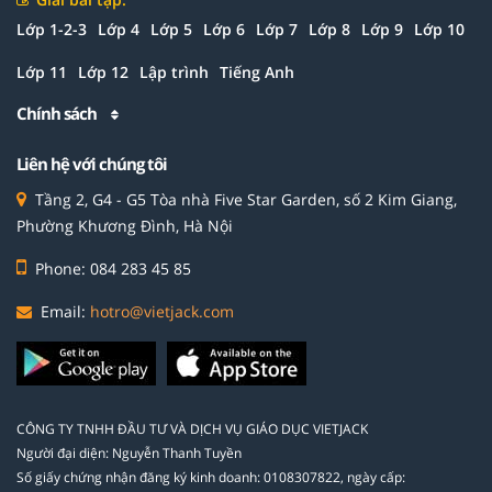
Lớp 1-2-3
Lớp 4
Lớp 5
Lớp 6
Lớp 7
Lớp 8
Lớp 9
Lớp 10
Lớp 11
Lớp 12
Lập trình
Tiếng Anh
Chính sách
Liên hệ với chúng tôi
Tầng 2, G4 - G5 Tòa nhà Five Star Garden, số 2 Kim Giang,
Phường Khương Đình, Hà Nội
Phone: 084 283 45 85
Email:
hotro@vietjack.com
CÔNG TY TNHH ĐẦU TƯ VÀ DỊCH VỤ GIÁO DỤC VIETJACK
Người đại diện: Nguyễn Thanh Tuyền
Số giấy chứng nhận đăng ký kinh doanh: 0108307822, ngày cấp: