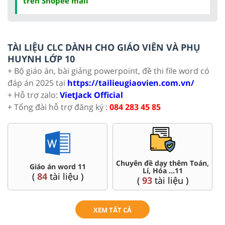
trên Shopee mall
TÀI LIỆU CLC DÀNH CHO GIÁO VIÊN VÀ PHỤ
HUYNH LỚP 10
+ Bộ giáo án, bài giảng powerpoint, đề thi file word có
đáp án 2025 tại
https://tailieugiaovien.com.vn/
+ Hỗ trợ zalo:
VietJack Official
+ Tổng đài hỗ trợ đăng ký :
084 283 45 85
Chuyên đề dạy thêm Toán,
Giáo án word 11
Lí, Hóa ...11
(
84
tài liệu )
(
93
tài liệu )
XEM TẤT CẢ