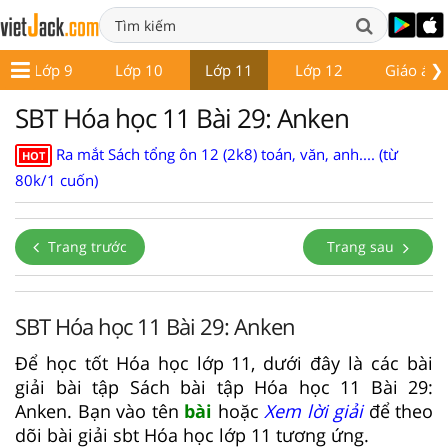
❯
Lớp 9
Lớp 10
Lớp 11
Lớp 12
Giáo án -
SBT Hóa học 11 Bài 29: Anken
Ra mắt Sách tổng ôn 12 (2k8) toán, văn, anh.... (từ
HOT
80k/1 cuốn)
Trang trước
Trang sau
SBT Hóa học 11 Bài 29: Anken
Để học tốt Hóa học lớp 11, dưới đây là các bài
giải bài tập Sách bài tập Hóa học 11 Bài 29:
Anken. Bạn vào tên
bài
hoặc
Xem lời giải
để theo
dõi bài giải sbt Hóa học lớp 11 tương ứng.