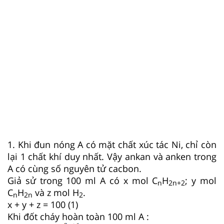
1. Khi đun nóng A có mặt chất xúc tác Ni, chỉ còn
lại 1 chất khí duy nhất. Vậy ankan và anken trong
A có cùng số nguyên tử cacbon.
Giả sử trong 100 ml A có x mol C
H
; y mol
n
2n+2
C
H
và z mol H
.
n
2n
2
x + y + z = 100 (1)
Khi đốt cháy hoàn toàn 100 ml A :