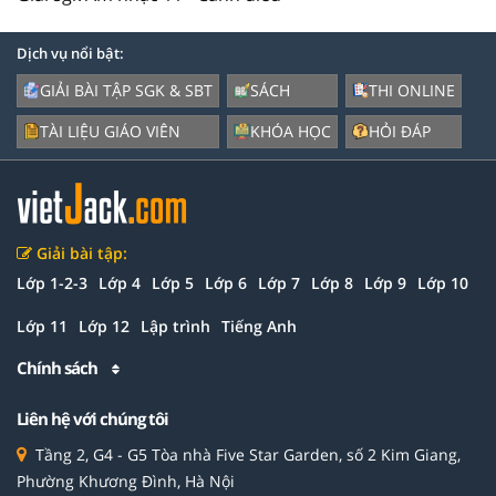
Dịch vụ nổi bật:
GIẢI BÀI TẬP SGK & SBT
SÁCH
THI ONLINE
TÀI LIỆU GIÁO VIÊN
KHÓA HỌC
HỎI ĐÁP
Giải bài tập:
Lớp 1-2-3
Lớp 4
Lớp 5
Lớp 6
Lớp 7
Lớp 8
Lớp 9
Lớp 10
Lớp 11
Lớp 12
Lập trình
Tiếng Anh
Chính sách
Liên hệ với chúng tôi
Tầng 2, G4 - G5 Tòa nhà Five Star Garden, số 2 Kim Giang,
Phường Khương Đình, Hà Nội