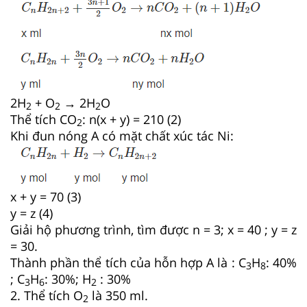
2H
+ O
→ 2H
O
2
2
2
Thể tích CO
: n(x + y) = 210 (2)
2
Khi đun nóng A có mặt chất xúc tác Ni:
x + y = 70 (3)
y = z (4)
Giải hộ phương trình, tìm được n = 3; x = 40 ; y = z
= 30.
Thành phần thể tích của hỗn hợp A là : C
H
: 40%
3
8
; C
H
: 30%; H
: 30%
3
6
2
2. Thể tích O
là 350 ml.
2