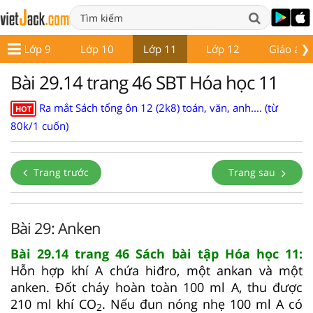
❯
Lớp 9
Lớp 10
Lớp 11
Lớp 12
Giáo án -
Bài 29.14 trang 46 SBT Hóa học 11
Ra mắt Sách tổng ôn 12 (2k8) toán, văn, anh.... (từ
HOT
80k/1 cuốn)
Trang trước
Trang sau
Bài 29: Anken
Bài 29.14 trang 46 Sách bài tập Hóa học 11:
Hỗn hợp khí A chứa hiđro, một ankan và một
anken. Đốt cháy hoàn toàn 100 ml A, thu được
210 ml khí CO
. Nếu đun nóng nhẹ 100 ml A có
2