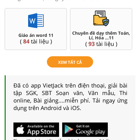
Chuyên đề dạy thêm Toán,
Giáo án word 11
Lí, Hóa ...11
(
84
tài liệu )
(
93
tài liệu )
XEM TẤT CẢ
Đã có app VietJack trên điện thoại, giải bài
tập SGK, SBT Soạn văn, Văn mẫu, Thi
online, Bài giảng....miễn phí. Tải ngay ứng
dụng trên Android và iOS.