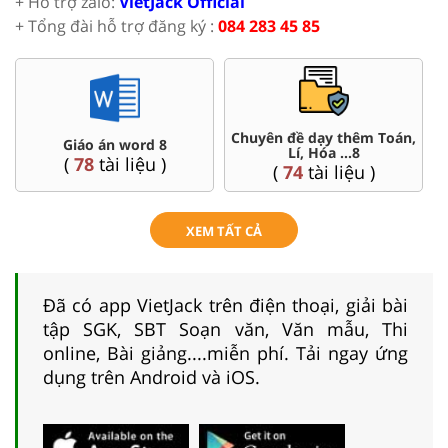
+ Hỗ trợ zalo:
VietJack Official
+ Tổng đài hỗ trợ đăng ký :
084 283 45 85
Chuyên đề dạy thêm Toán,
Đề thi HSG 8
Lí, Hóa ...8
(
5
tài liệu )
(
74
tài liệu )
XEM TẤT CẢ
Đã có app VietJack trên điện thoại, giải bài
tập SGK, SBT Soạn văn, Văn mẫu, Thi
online, Bài giảng....miễn phí. Tải ngay ứng
dụng trên Android và iOS.