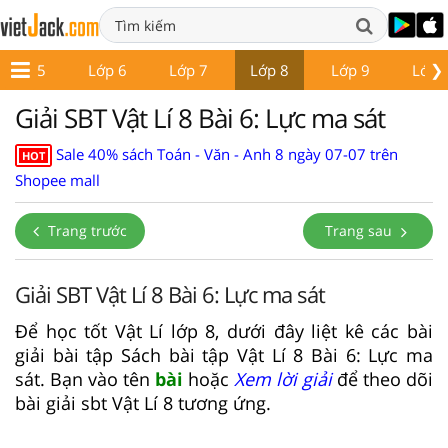
❯
Lớp 5
Lớp 6
Lớp 7
Lớp 8
Lớp 9
Lớp 
Giải SBT Vật Lí 8 Bài 6: Lực ma sát
Sale 40% sách Toán - Văn - Anh 8 ngày 07-07 trên
HOT
Shopee mall
Trang trước
Trang sau
Giải SBT Vật Lí 8 Bài 6: Lực ma sát
Để học tốt Vật Lí lớp 8, dưới đây liệt kê các bài
giải bài tập Sách bài tập Vật Lí 8 Bài 6: Lực ma
sát. Bạn vào tên
bài
hoặc
Xem lời giải
để theo dõi
bài giải sbt Vật Lí 8 tương ứng.