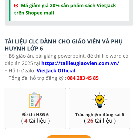
Mã giảm giá 20% sản phẩm sách VietJack
trên Shopee mall
TÀI LIỆU CLC DÀNH CHO GIÁO VIÊN VÀ PHỤ
HUYNH LỚP 6
+ Bộ giáo án, bài giảng powerpoint, đề thi file word có
đáp án 2025 tại
https://tailieugiaovien.com.vn/
+ Hỗ trợ zalo:
VietJack Official
+ Tổng đài hỗ trợ đăng ký :
084 283 45 85
Đề thi HSG 6
Trắc nghiệm đúng sai 6
(
4
tài liệu )
(
26
tài liệu )