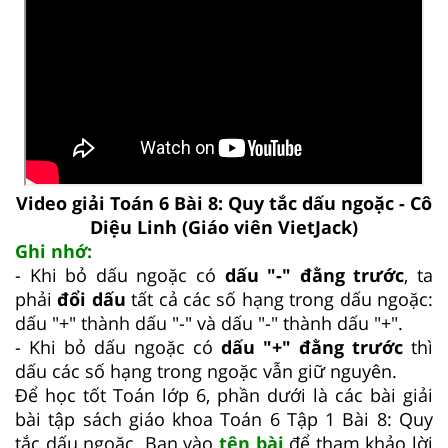
Video giải Toán 6 Bài 8: Quy tắc dấu ngoặc - Cô
Diệu Linh (Giáo viên VietJack)
Ghi nhớ:
- Khi bỏ dấu ngoặc có
dấu "-" đằng trước
, ta
phải
đổi dấu
tất cả các số hạng trong dấu ngoặc:
dấu "+" thành dấu "-" và dấu "-" thành dấu "+".
- Khi bỏ dấu ngoặc có
dấu "+" đằng trước
thì
dấu các số hạng trong ngoặc vẫn giữ nguyên.
Để học tốt Toán lớp 6, phần dưới là các bài giải
bài tập sách giáo khoa Toán 6 Tập 1 Bài 8: Quy
tắc dấu ngoặc. Bạn vào
tên bài
để tham khảo lời