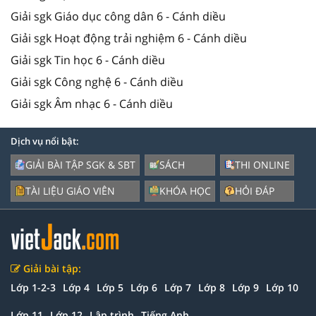
Giải sgk Giáo dục công dân 6 - Cánh diều
Giải sgk Hoạt động trải nghiệm 6 - Cánh diều
Giải sgk Tin học 6 - Cánh diều
Giải sgk Công nghệ 6 - Cánh diều
Giải sgk Âm nhạc 6 - Cánh diều
Dịch vụ nổi bật:
GIẢI BÀI TẬP SGK & SBT
SÁCH
THI ONLINE
TÀI LIỆU GIÁO VIÊN
KHÓA HỌC
HỎI ĐÁP
Giải bài tập:
Lớp 1-2-3
Lớp 4
Lớp 5
Lớp 6
Lớp 7
Lớp 8
Lớp 9
Lớp 10
Lớp 11
Lớp 12
Lập trình
Tiếng Anh