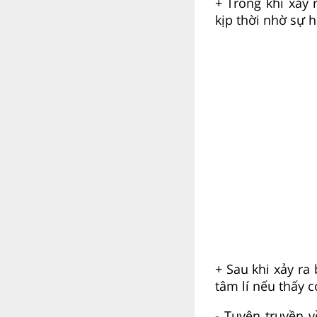
+ Trong khi xảy 
kịp thời nhờ sự h
+ Sau khi xảy ra
tâm lí nếu thấy c
- Tuyên truyền 