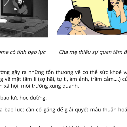
ame có tính bạo lực
Cha mẹ thiếu sự quan tâm đ
ường gây ra những tổn thương về cơ thể sức khoẻ và
 về mặt tâm lí (sợ hãi, tự ti, ám ảnh, trầm cảm,...) 
 xã hội, môi trường xung quanh.
 bạo lực học đường:
ra bạo lực: cần cố gắng để giải quyết mâu thuẫn ho