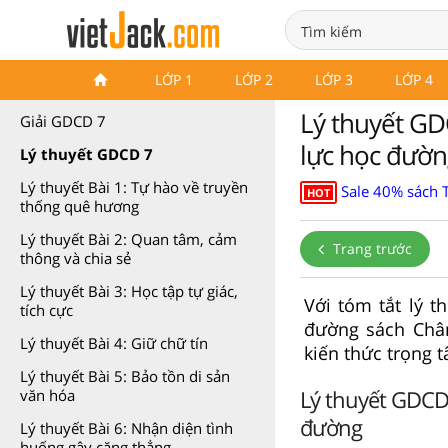
Lý thuyết GDCD 7 Chân trời
LỚP 1
LỚP 2
LỚP 3
LỚP 4
sáng tạo
Lý thuyết GD
Giải GDCD 7
lực học đườn
Lý thuyết GDCD 7
Lý thuyết Bài 1: Tự hào về truyền
Sale 40% sách 
HOT
thống quê hương
Lý thuyết Bài 2: Quan tâm, cảm
Trang trước
thông và chia sẻ
Lý thuyết Bài 3: Học tập tự giác,
Với tóm tắt lý 
tích cực
đường sách Chân
Lý thuyết Bài 4: Giữ chữ tín
kiến thức trọng 
Lý thuyết Bài 5: Bảo tồn di sản
Lý thuyết GDCD 
văn hóa
đường
Lý thuyết Bài 6: Nhận diện tình
huống gây căng thẳng