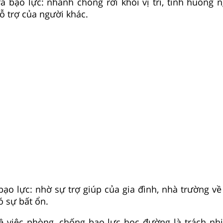
ra bạo lực: nhanh chóng rời khỏi vị trí, tình huống 
ỗ trợ của người khác.
 bạo lực: nhờ sự trợ giúp của gia đình, nhà trường v
ó sự bất ổn.
về việc phòng, chống bạo lực học đường là trách n