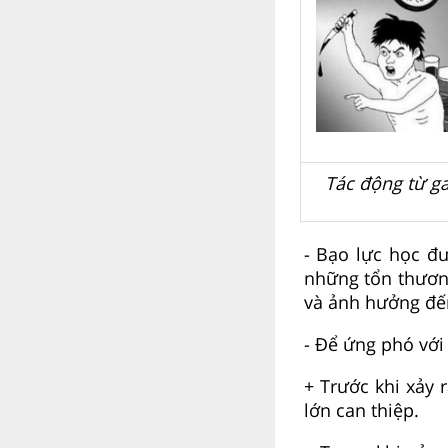
Tác động từ g
- Bạo lực học đ
những tổn thương
và ảnh hưởng đến
- Để ứng phó với
+ Trước khi xảy 
lớn can thiệp.