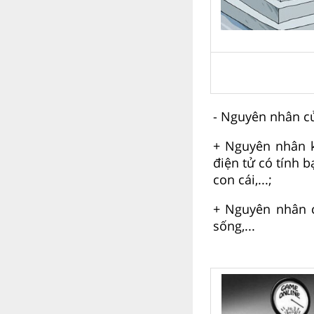
- Nguyên nhân c
+ Nguyên nhân k
điện tử có tính 
con cái,...;
+ Nguyên nhân ch
sống,...