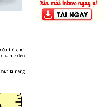
của trò chơi
ủa cha mẹ đến
 hụt kĩ năng