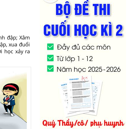
ánh đập; Xâm
ập, xua đuổi
i học xảy ra