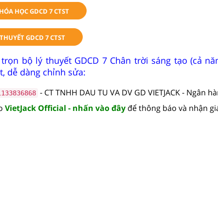
KHÓA HỌC GDCD 7 CTST
THUYẾT GDCD 7 CTST
 trọn bộ lý thuyết GDCD 7 Chân trời sáng tạo (cả n
t, dễ dàng chỉnh sửa:
- CT TNHH DAU TU VA DV GD VIETJACK - Ngân h
1133836868
lo
VietJack Official - nhấn vào đây
để thông báo và nhận gi