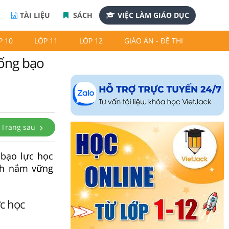
TÀI LIỆU
SÁCH
VIỆC LÀM GIÁO DỤC
P 10
LỚP 11
LỚP 12
GIÁO ÁN - ĐỀ THI
hống bạo
Trang sau
 bạo lực học
inh nắm vững
c học