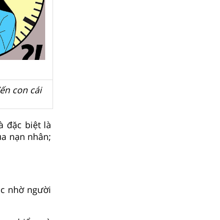
ến con cái
 đặc biệt là
của nạn nhân;
ặc nhờ người