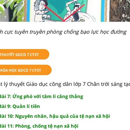
ch cực tuyên truyền phòng chống bạo lực học đường
THUYẾT GDCD 7 CTST
KHÓA HỌC GDCD 7 CTST
 lý thuyết Giáo dục công dân lớp 7 Chân trời sáng tạ
ài 7: Ứng phó với tâm lí căng thẳng
ài 9: Quản lí tiền
Bài 10: Nguyên nhân, hậu quả của tệ nạn xã hội
ài 11: Phòng, chống tệ nạn xã hội