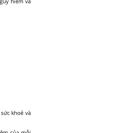
nguy hiểm và
ề sức khoẻ và
hiệm của mỗi