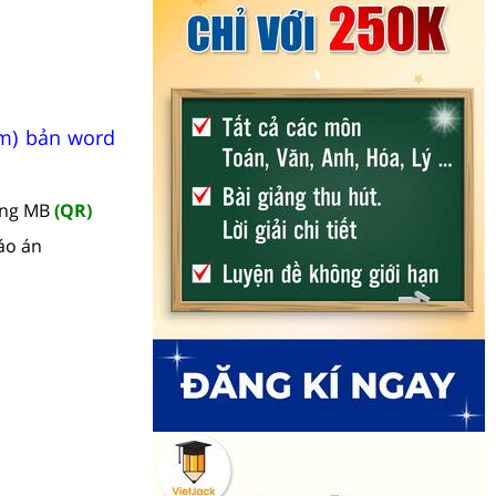
ăm) bản word
àng MB
(QR)
áo án