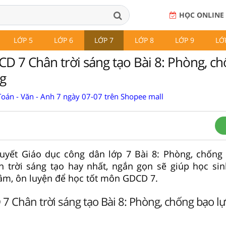
HỌC ONLINE
LỚP 5
LỚP 6
LỚP 7
LỚP 8
LỚP 9
LỚ
CD 7 Chân trời sáng tạo Bài 8: Phòng, c
g
Toán - Văn - Anh 7 ngày 07-07 trên Shopee mall
thuyết Giáo dục công dân lớp 7 Bài 8: Phòng, chống
 trời sáng tạo hay nhất, ngắn gọn sẽ giúp học s
tâm, ôn luyện để học tốt môn GDCD 7.
7 Chân trời sáng tạo Bài 8: Phòng, chống bạo lự