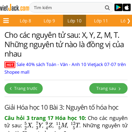
❯
ớp 7
Lớp 8
Lớp 9
Lớp 10
Lớp 11
Lớp 
Cho các nguyên tử sau: X, Y, Z, M, T.
Những nguyên tử nào là đồng vị của
nhau
Sale 40% sách Toán - Văn - Anh 10 Vietjack 07-07 trên
HOT
Shopee mall
Trang trước
Trang sau
Giải Hóa học 10 Bài 3: Nguyên tố hóa học
Câu hỏi 3 trang 17 Hóa học 10:
Cho các nguyên
Y
3
7
X
2
5
Z
4
9
M
5
11
T
5
12
7
5
9
11
12
tử sau:
,
,
,
,
. Những nguyên tử
X
Y
Z
M
T
3
2
5
5
4