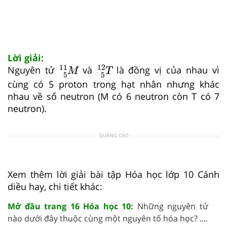
Lời giải:
M
5
11
T
5
12
11
12
Nguyên tử
và
là đồng vị của nhau vì
M
T
5
5
cùng có 5 proton trong hạt nhân nhưng khác
nhau về số neutron (M có 6 neutron còn T có 7
neutron).
QUẢNG CÁO
Xem thêm lời giải bài tập Hóa học lớp 10 Cánh
diều hay, chi tiết khác:
Mở đầu trang 16 Hóa học 10:
Những nguyên tử
nào dưới đây thuộc cùng một nguyên tố hóa học? ....