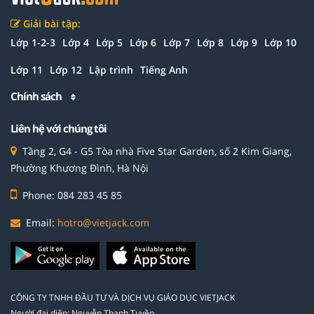
Giải bài tập:
Lớp 1-2-3
Lớp 4
Lớp 5
Lớp 6
Lớp 7
Lớp 8
Lớp 9
Lớp 10
Lớp 11
Lớp 12
Lập trình
Tiếng Anh
Chính sách
Liên hệ với chúng tôi
Tầng 2, G4 - G5 Tòa nhà Five Star Garden, số 2 Kim Giang,
Phường Khương Đình, Hà Nội
Phone: 084 283 45 85
Email:
hotro@vietjack.com
CÔNG TY TNHH ĐẦU TƯ VÀ DỊCH VỤ GIÁO DỤC VIETJACK
Người đại diện: Nguyễn Thanh Tuyền