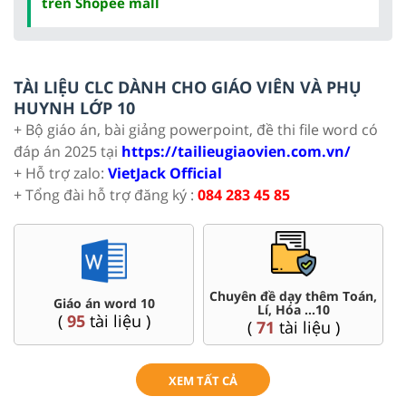
trên Shopee mall
TÀI LIỆU CLC DÀNH CHO GIÁO VIÊN VÀ PHỤ
HUYNH LỚP 10
+ Bộ giáo án, bài giảng powerpoint, đề thi file word có
đáp án 2025 tại
https://tailieugiaovien.com.vn/
+ Hỗ trợ zalo:
VietJack Official
+ Tổng đài hỗ trợ đăng ký :
084 283 45 85
Chuyên đề dạy thêm Toán,
Giáo án word 10
Lí, Hóa ...10
(
95
tài liệu )
(
71
tài liệu )
XEM TẤT CẢ