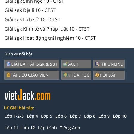
Giải sgk Sinh học 10 - CTST
Giải sgk Địa lí 10 - CTST
Giải sgk Lịch sử 10 - CTST
Giải sgk Kinh tế và Pháp luật 10 - CTST
Giải sgk Hoạt động trải nghiệm 10 - CTST
Dịch vụ nổi bật:
GIẢI BÀI TẬP SGK & SBT
SÁCH
THI ONLINE
TÀI LIỆU GIÁO VIÊN
KHÓA HỌC
HỎI ĐÁP
Giải bài tập:
Lớp 1-2-3
Lớp 4
Lớp 5
Lớp 6
Lớp 7
Lớp 8
Lớp 9
Lớp 10
Lớp 11
Lớp 12
Lập trình
Tiếng Anh