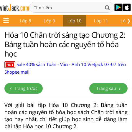
❯
ớp 7
Lớp 8
Lớp 9
Lớp 10
Lớp 11
Lớp 
Hóa 10 Chân trời sáng tạo Chương 2:
Bảng tuần hoàn các nguyên tố hóa
học
Sale 40% sách Toán - Văn - Anh 10 Vietjack 07-07 trên
HOT
Shopee mall
Trang trước
Trang sau
Với giải bài tập Hóa 10 Chương 2: Bảng tuần
hoàn các nguyên tố hóa học sách Chân trời sáng
tạo hay nhất, chi tiết giúp học sinh dễ dàng làm
bài tập Hóa học 10 Chương 2.