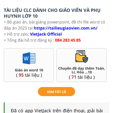
TÀI LIỆU CLC DÀNH CHO GIÁO VIÊN VÀ PHỤ
HUYNH LỚP 10
+ Bộ giáo án, bài giảng powerpoint, đề thi file word có
đáp án 2025 tại
https://tailieugiaovien.com.vn/
+ Hỗ trợ zalo:
VietJack Official
+ Tổng đài hỗ trợ đăng ký :
084 283 45 85
Chuyên đề dạy thêm Toán,
Giáo án word 10
Lí, Hóa ...10
(
95
tài liệu )
(
71
tài liệu )
XEM TẤT CẢ
Đã có app VietJack trên điện thoại, giải bài