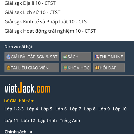
Giải sgk Địa lí 10 - CTST
Giải sgk Lịch sử 10 - CTST
Giải sgk Kinh tế và Pháp luật 10 - CTST
Giải sgk Hoạt động trải nghiệm 10 - CTST
Dịch vụ nổi bật:
GIẢI BÀI TẬP SGK & SBT
SÁCH
THI ONLINE
TÀI LIỆU GIÁO VIÊN
KHÓA HỌC
HỎI ĐÁP
Giải bài tập:
Lớp 1-2-3
Lớp 4
Lớp 5
Lớp 6
Lớp 7
Lớp 8
Lớp 9
Lớp 10
Lớp 11
Lớp 12
Lập trình
Tiếng Anh
Chính sách