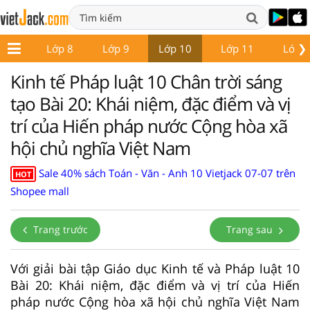
❯
ớp 7
Lớp 8
Lớp 9
Lớp 10
Lớp 11
Lớp 
Kinh tế Pháp luật 10 Chân trời sáng
tạo Bài 20: Khái niệm, đặc điểm và vị
trí của Hiến pháp nước Cộng hòa xã
hội chủ nghĩa Việt Nam
Sale 40% sách Toán - Văn - Anh 10 Vietjack 07-07 trên
HOT
Shopee mall
Trang trước
Trang sau
Với giải bài tập Giáo dục Kinh tế và Pháp luật 10
Bài 20: Khái niệm, đặc điểm và vị trí của Hiến
pháp nước Cộng hòa xã hội chủ nghĩa Việt Nam