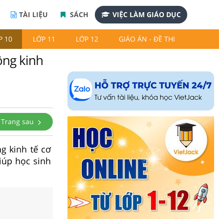
TÀI LIỆU
SÁCH
VIỆC LÀM GIÁO DỤC
P 10
LỚP 11
LỚP 12
GIÁO ÁN - ĐỀ THI
động kinh
Trang sau
ng kinh tế cơ
iúp học sinh