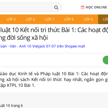
HỌC ONLINE
LỚP 5
LỚP 6
LỚP 7
LỚP 8
LỚP 9
LỚ
luật 10 Kết nối tri thức Bài 1: Các hoạt 
ng đời sống xã hội
oán - Văn - Anh 10 Vietjack 07-07 trên Shopee mall
 Giáo dục Kinh tế và Pháp luật 10 Bài 1: Các hoạt độ
ng xã hội sách Kết nối tri thức hay nhất, ngắn gọn g
tập KTPL 10 Bài 1.
luật 10 trang 6