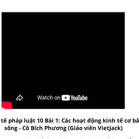
 tế pháp luật 10 Bài 1: Các hoạt động kinh tế cơ b
sống - Cô Bích Phương (Giáo viên VietJack)