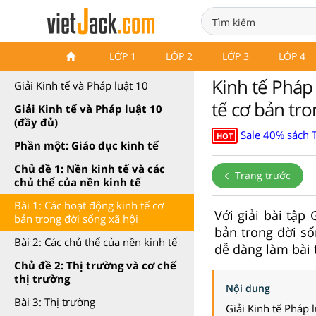
Kinh tế và Pháp luật 10 Kết nối
LỚP 1
LỚP 2
LỚP 3
LỚP 4
tri thức
Kinh tế Pháp 
Giải Kinh tế và Pháp luật 10
tế cơ bản tro
Giải Kinh tế và Pháp luật 10
(đầy đủ)
Sale 40% sách T
HOT
Phần một: Giáo dục kinh tế
Chủ đề 1: Nền kinh tế và các
Trang trước
chủ thể của nền kinh tế
Bài 1: Các hoạt động kinh tế cơ
Với giải bài tập
bản trong đời sống xã hội
bản trong đời số
Bài 2: Các chủ thể của nền kinh tế
dễ dàng làm bài 
Chủ đề 2: Thị trường và cơ chế
thị trường
Nội dung
Bài 3: Thị trường
Giải Kinh tế Pháp 