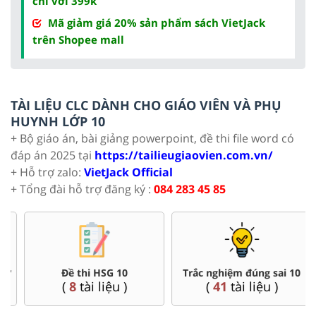
chỉ với 399k
Mã giảm giá 20% sản phẩm sách VietJack
trên Shopee mall
TÀI LIỆU CLC DÀNH CHO GIÁO VIÊN VÀ PHỤ
HUYNH LỚP 10
+ Bộ giáo án, bài giảng powerpoint, đề thi file word có
đáp án 2025 tại
https://tailieugiaovien.com.vn/
+ Hỗ trợ zalo:
VietJack Official
+ Tổng đài hỗ trợ đăng ký :
084 283 45 85
Đề thi HSG 10
Trắc nghiệm đúng sai 10
(
8
tài liệu )
(
41
tài liệu )