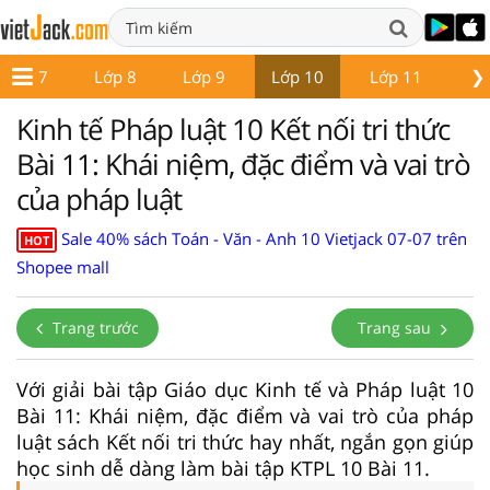
❯
Lớp 7
Lớp 8
Lớp 9
Lớp 10
Lớp 11
Lớ
Kinh tế Pháp luật 10 Kết nối tri thức
Bài 11: Khái niệm, đặc điểm và vai trò
của pháp luật
Sale 40% sách Toán - Văn - Anh 10 Vietjack 07-07 trên
HOT
Shopee mall
Trang trước
Trang sau
Với giải bài tập Giáo dục Kinh tế và Pháp luật 10
Bài 11: Khái niệm, đặc điểm và vai trò của pháp
luật sách Kết nối tri thức hay nhất, ngắn gọn giúp
học sinh dễ dàng làm bài tập KTPL 10 Bài 11.