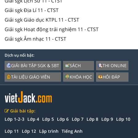
Giải sgk Lịch Sử 11 - CTST
Giải sgk Địa Lí 11 - CTST
Giải sgk Giáo dục KTPL 11 - CTST
Giải sgk Hoạt động trải nghiệm 11 - CTST
Giải sgk Âm nhạc 11 - CTST
Dịch vụ nổi bật:
GIẢI BÀI TẬP SGK & SBT
SÁCH
THI ONLINE
TÀI LIỆU GIÁO VIÊN
KHÓA HỌC
HỎI ĐÁP
Giải bài tập:
Lớp 1-2-3
Lớp 4
Lớp 5
Lớp 6
Lớp 7
Lớp 8
Lớp 9
Lớp 10
Lớp 11
Lớp 12
Lập trình
Tiếng Anh