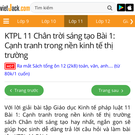
❯
 8
Lớp 9
Lớp 10
Lớp 11
Lớp 12
Giáo 
KTPL 11 Chân trời sáng tạo Bài 1:
Cạnh tranh trong nền kinh tế thị
trường
Ra mắt Sách tổng ôn 12 (2k8) toán, văn, anh.... (từ
HOT
80k/1 cuốn)
Trang trước
Trang sau
Với lời giải bài tập Giáo dục Kinh tế pháp luật 11
Bài 1: Cạnh tranh trong nền kinh tế thị trường
sách Chân trời sáng tạo hay nhất, ngắn gọn sẽ
giúp học sinh dễ dàng trả lời câu hỏi và làm bài