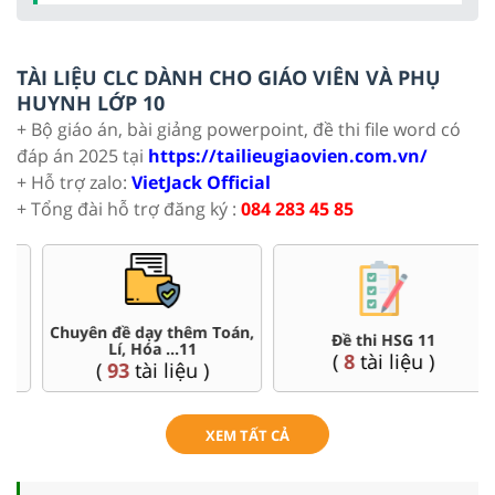
TÀI LIỆU CLC DÀNH CHO GIÁO VIÊN VÀ PHỤ
HUYNH LỚP 10
+ Bộ giáo án, bài giảng powerpoint, đề thi file word có
đáp án 2025 tại
https://tailieugiaovien.com.vn/
+ Hỗ trợ zalo:
VietJack Official
+ Tổng đài hỗ trợ đăng ký :
084 283 45 85
Đề thi HSG 11
Trắc nghiệm đúng sai 11
(
8
tài liệu )
(
8
tài liệu )
XEM TẤT CẢ