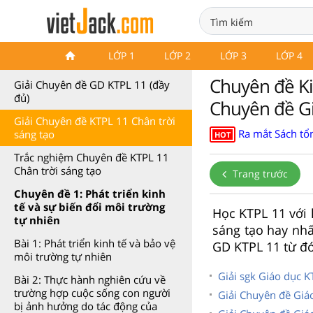
Chuyên đề Kinh tế Pháp luật
LỚP 1
LỚP 2
LỚP 3
LỚP 4
11
Chuyên đề Kin
Giải Chuyên đề GD KTPL 11 (đầy
đủ)
Chuyên đề Gi
Giải Chuyên đề KTPL 11 Chân trời
Ra mắt Sách tổn
sáng tạo
HOT
Trắc nghiệm Chuyên đề KTPL 11
Chân trời sáng tạo
Trang trước
Chuyên đề 1: Phát triển kinh
tế và sự biến đổi môi trường
Học KTPL 11 với 
tự nhiên
sáng tạo hay nhấ
Bài 1: Phát triển kinh tế và bảo vệ
GD KTPL 11 từ đó
môi trường tự nhiên
Giải sgk Giáo dục K
Bài 2: Thực hành nghiên cứu về
trường hợp cuộc sống con người
Giải Chuyên đề Giáo
bị ảnh hưởng do tác động của