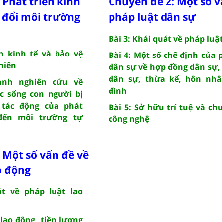
 Phát triển kinh
Chuyên đề 2: Một số v
n đổi môi trường
pháp luật dân sự
Bài 3: Khái quát về pháp luậ
ển kinh tế và bảo vệ
Bài 4: Một số chế định của 
hiên
dân sự về hợp đồng dân sự,
dân sự, thừa kế, hôn nhâ
ành nghiên cứu về
đình
c sống con người bị
tác động của phát
Bài 5: Sở hữu trí tuệ và ch
 đến môi trường tự
công nghệ
 Một số vấn đề về
o động
át về pháp luật lao
 lao động, tiền lương