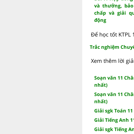
và thưởng, bảo
chấp và giải q
động
Để học tốt KTPL 1
Trắc nghiệm Chuyê
Xem thêm lời giải
Soạn văn 11 Chân
nhất)
Soạn văn 11 Chân
nhất)
Giải sgk Toán 11 
Giải Tiếng Anh 1
Giải sgk Tiếng A