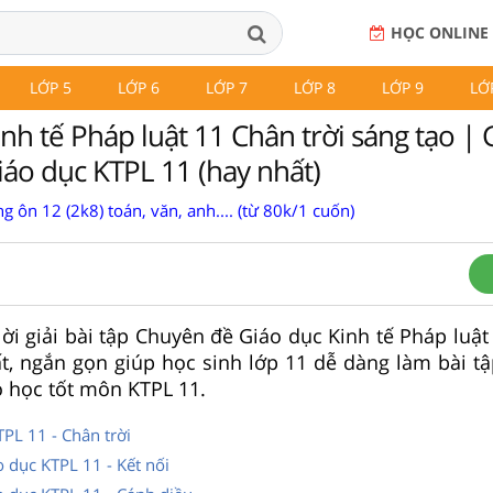
HỌC ONLINE
LỚP 5
LỚP 6
LỚP 7
LỚP 8
LỚP 9
LỚ
h tế Pháp luật 11 Chân trời sáng tạo | G
áo dục KTPL 11 (hay nhất)
g ôn 12 (2k8) toán, văn, anh.... (từ 80k/1 cuốn)
lời giải bài tập Chuyên đề Giáo dục Kinh tế Pháp luật
t, ngắn gọn giúp học sinh lớp 11 dễ dàng làm bài t
 học tốt môn KTPL 11.
TPL 11 - Chân trời
 dục KTPL 11 - Kết nối