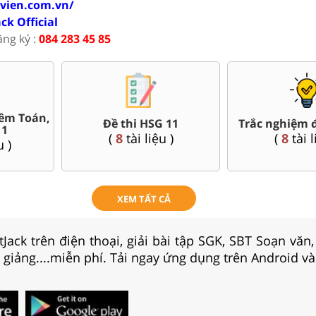
ovien.com.vn/
ack Official
ăng ký :
084 283 45 85
ề thi HSG 11
Trắc nghiệm đúng sai 11
Đề t
(
8
tài liệu )
(
8
tài liệu )
XEM TẤT CẢ
Jack trên điện thoại, giải bài tập SGK, SBT Soạn văn
i giảng....miễn phí. Tải ngay ứng dụng trên Android và