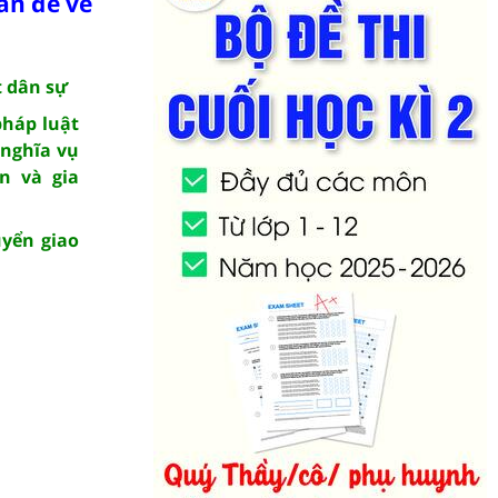
ấn đề về
t dân sự
pháp luật
 nghĩa vụ
n và gia
uyển giao