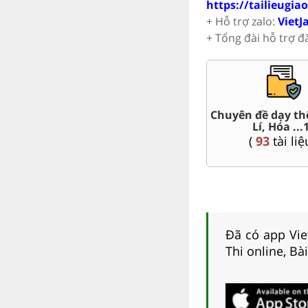
https://tailieugia
+ Hỗ trợ zalo:
VietJ
+ Tổng đài hỗ trợ đ
Chuyên đề dạy thêm Toán,
 án word 11
Đ
Lí, Hóa ...11
4
tài liệu )
(
93
tài liệu )
Đã có app Viet
Thi online, Bà