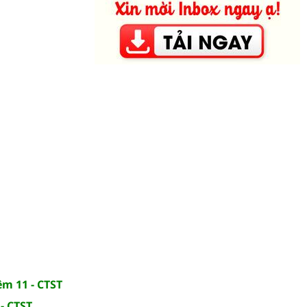
ệm 11 - CTST
- CTST