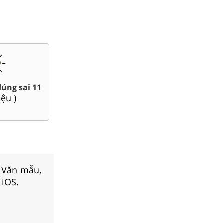
Bài giảng Powerpoint Văn,
hi giữa kì, cuối kì 11
Sử, Địa 11....
(
269
tài liệu )
(
38
tài liệu )
, Văn mẫu,
 iOS.