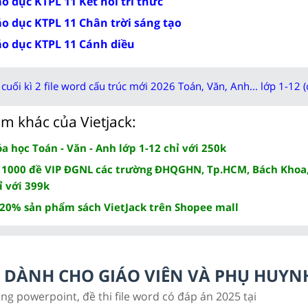
o dục KTPL 11 Kết nối tri thức
áo dục KTPL 11 Chân trời sáng tạo
áo dục KTPL 11 Cánh diều
cuối kì 2 file word cấu trúc mới 2026 Toán, Văn, Anh... lớp 1-12 (
m khác của Vietjack:
 học Toán - Văn - Anh lớp 1-12 chỉ với 250k
 1000 đề VIP ĐGNL các trường ĐHQGHN, Tp.HCM, Bách Khoa,
ỉ với 399k
 20% sản phẩm sách VietJack trên Shopee mall
LC DÀNH CHO GIÁO VIÊN VÀ PHỤ HUYN
ảng powerpoint, đề thi file word có đáp án 2025 tại