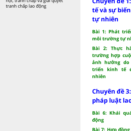
Chuyên đề 1:
hội, tranh chấp và giải quyết
tranh chấp lao động
tế và sự biế
tự nhiên
Bài 1: Phát tri
môi trường tự n
Bài 2: Thực h
trường hợp cuộ
ảnh hưởng do 
triển kinh tế
nhiên
Chuyên đề 3:
pháp luật la
Bài 6: Khái qu
động
Bài 7: Hợp đồng