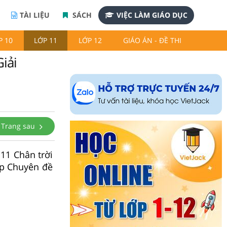
TÀI LIỆU
SÁCH
VIỆC LÀM GIÁO DỤC
P 10
LỚP 11
LỚP 12
GIÁO ÁN - ĐỀ THI
iải
Trang sau
 11 Chân trời
ập Chuyên đề