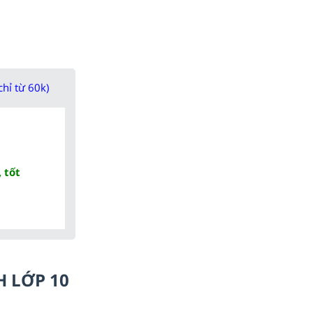
chỉ từ 60k)
 tốt
H LỚP 10