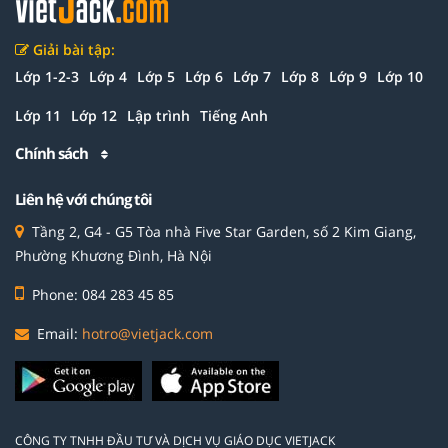
Giải bài tập:
Lớp 1-2-3
Lớp 4
Lớp 5
Lớp 6
Lớp 7
Lớp 8
Lớp 9
Lớp 10
Lớp 11
Lớp 12
Lập trình
Tiếng Anh
Chính sách
Liên hệ với chúng tôi
Tầng 2, G4 - G5 Tòa nhà Five Star Garden, số 2 Kim Giang,
Phường Khương Đình, Hà Nội
Phone: 084 283 45 85
Email:
hotro@vietjack.com
CÔNG TY TNHH ĐẦU TƯ VÀ DỊCH VỤ GIÁO DỤC VIETJACK