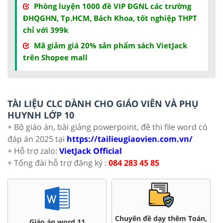
Phòng luyện 1000 đề VIP ĐGNL các trường
ĐHQGHN, Tp.HCM, Bách Khoa, tốt nghiệp THPT
chỉ với 399k
Mã giảm giá 20% sản phẩm sách VietJack
trên Shopee mall
TÀI LIỆU CLC DÀNH CHO GIÁO VIÊN VÀ PHỤ
HUYNH LỚP 10
+ Bộ giáo án, bài giảng powerpoint, đề thi file word có
đáp án 2025 tại
https://tailieugiaovien.com.vn/
+ Hỗ trợ zalo:
VietJack Official
+ Tổng đài hỗ trợ đăng ký :
084 283 45 85
Chuyên đề dạy thêm Toán,
word 11
Đề thi HSG 