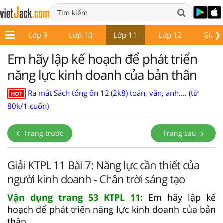
❯
 8
Lớp 9
Lớp 10
Lớp 11
Lớp 12
Giáo 
Em hãy lập kế hoạch để phát triển
năng lực kinh doanh của bản thân
Ra mắt Sách tổng ôn 12 (2k8) toán, văn, anh.... (từ
HOT
80k/1 cuốn)
Trang trước
Trang sau
Giải KTPL 11 Bài 7: Năng lực cần thiết của
người kinh doanh - Chân trời sáng tạo
Vận dụng trang 53 KTPL 11:
Em hãy lập kế
hoạch để phát triển năng lực kinh doanh của bản
thân.