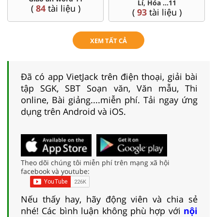
Lí, Hóa ...11
liệu )
(
8
tài liệu 
(
93
tài liệu )
XEM TẤT CẢ
Đã có app VietJack trên điện thoại, giải bài
tập SGK, SBT Soạn văn, Văn mẫu, Thi
online, Bài giảng....miễn phí. Tải ngay ứng
dụng trên Android và iOS.
Theo dõi chúng tôi miễn phí trên mạng xã hội
facebook và youtube:
Nếu thấy hay, hãy động viên và chia sẻ
nhé! Các bình luận không phù hợp với
nội