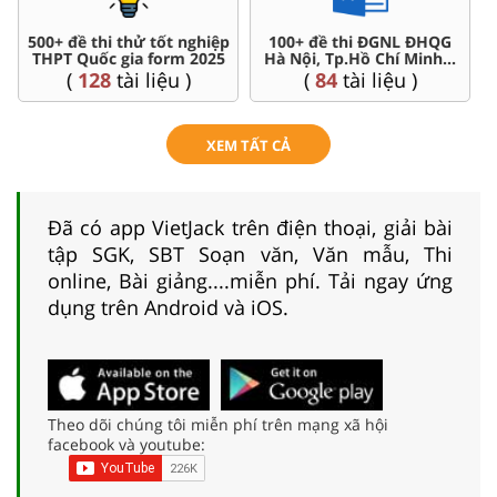
500+ đề thi thử tốt nghiệp
100+ đề thi ĐGNL ĐHQG
THPT Quốc gia form 2025
Hà Nội, Tp.Hồ Chí Minh...
(
128
tài liệu )
(
84
tài liệu )
XEM TẤT CẢ
Đã có app VietJack trên điện thoại, giải bài
tập SGK, SBT Soạn văn, Văn mẫu, Thi
online, Bài giảng....miễn phí. Tải ngay ứng
dụng trên Android và iOS.
Theo dõi chúng tôi miễn phí trên mạng xã hội
facebook và youtube: