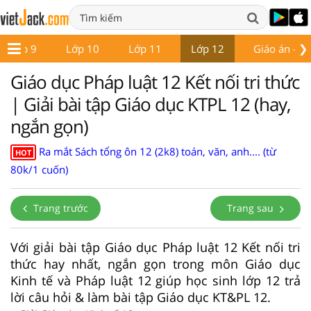
❯
Lớp 9
Lớp 10
Lớp 11
Lớp 12
Giáo án - Đề
Giáo dục Pháp luật 12 Kết nối tri thức
| Giải bài tập Giáo dục KTPL 12 (hay,
ngắn gọn)
Ra mắt Sách tổng ôn 12 (2k8) toán, văn, anh.... (từ
HOT
80k/1 cuốn)
Trang trước
Trang sau
Với giải bài tập Giáo dục Pháp luật 12 Kết nối tri
thức hay nhất, ngắn gọn trong môn Giáo dục
Kinh tế và Pháp luật 12 giúp học sinh lớp 12 trả
lời câu hỏi & làm bài tập Giáo dục KT&PL 12.