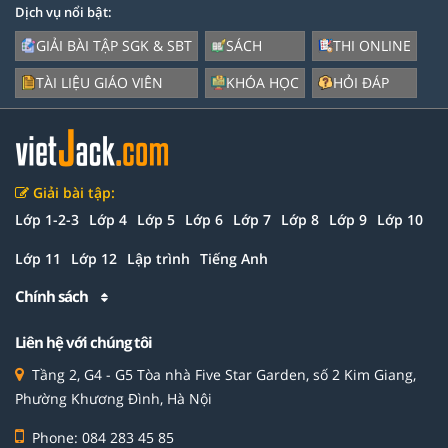
Dịch vụ nổi bật:
GIẢI BÀI TẬP SGK & SBT
SÁCH
THI ONLINE
TÀI LIỆU GIÁO VIÊN
KHÓA HỌC
HỎI ĐÁP
Giải bài tập:
Lớp 1-2-3
Lớp 4
Lớp 5
Lớp 6
Lớp 7
Lớp 8
Lớp 9
Lớp 10
Lớp 11
Lớp 12
Lập trình
Tiếng Anh
Chính sách
Liên hệ với chúng tôi
Tầng 2, G4 - G5 Tòa nhà Five Star Garden, số 2 Kim Giang,
Phường Khương Đình, Hà Nội
Phone: 084 283 45 85