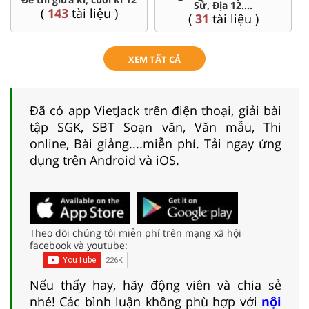
Lí, Hóa ...12
(
4
tài liệu )
(
104
tài liệu )
XEM TẤT CẢ
Đã có app VietJack trên điện thoại, giải bài
tập SGK, SBT Soạn văn, Văn mẫu, Thi
online, Bài giảng....miễn phí. Tải ngay ứng
dụng trên Android và iOS.
Theo dõi chúng tôi miễn phí trên mạng xã hội
facebook và youtube:
Nếu thấy hay, hãy động viên và chia sẻ
nhé! Các bình luận không phù hợp với
nội