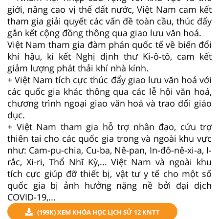
giới, nâng cao vị thế đất nước, Việt Nam cam kết
tham gia giải quyết các vấn đề toàn cầu, thúc đẩy
gắn kết cộng đồng thông qua giao lưu văn hoá.
Việt Nam tham gia đàm phán quốc tế về biến đổi
khí hậu, kí kết Nghị định thư Ki-ô-tô, cam kết
giảm lượng phát thải khí nhà kính.
+ Việt Nam tích cực thúc đẩy giao lưu văn hoá với
các quốc gia khác thông qua các lễ hội văn hoá,
chương trình ngoại giao văn hoá và trao đổi giáo
dục.
+ Việt Nam tham gia hỗ trợ nhân đạo, cứu trợ
thiên tai cho các quốc gia trong và ngoài khu vực
như: Cam-pu-chia, Cu-ba, Nê-pan, In-đô-nê-xi-a, I-
rắc, Xi-ri, Thổ Nhĩ Kỳ,... Việt Nam và ngoài khu
tích cực giúp đỡ thiết bị, vật tư y tế cho một số
quốc gia bị ảnh hưởng nặng nề bởi đại dịch
COVID-19,...
(199K) XEM KHÓA HỌC LỊCH SỬ 12 KNTT