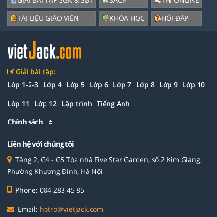
GIẢI BÀI TẬP SGK & SBT
SÁCH
THI ONLINE
TÀI LIỆU GIÁO VIÊN
KHÓA HỌC
HỎI ĐÁP
Giải bài tập:
Lớp 1-2-3
Lớp 4
Lớp 5
Lớp 6
Lớp 7
Lớp 8
Lớp 9
Lớp 10
Lớp 11
Lớp 12
Lập trình
Tiếng Anh
Chính sách
Liên hệ với chúng tôi
Tầng 2, G4 - G5 Tòa nhà Five Star Garden, số 2 Kim Giang,
Phường Khương Đình, Hà Nội
Phone: 084 283 45 85
Email:
hotro@vietjack.com