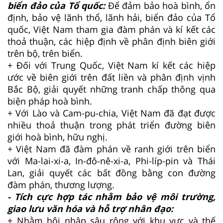
biển đảo của Tổ quốc:
Để đảm bảo hoà bình, ổn
định, bảo vệ lãnh thổ, lãnh hải, biển đảo của Tổ
quốc, Việt Nam tham gia đàm phán và kí kết các
thoả thuận, các hiệp định về phân định biên giới
trên bộ, trên biển.
+ Đối với Trung Quốc, Việt Nam kí kết các hiệp
ước về biên giới trên đất liền và phân định vịnh
Bắc Bộ, giải quyết những tranh chấp thông qua
biện pháp hoà bình.
+ Với Lào và Cam-pu-chia, Việt Nam đã đạt được
nhiều thoả thuận trong phát triển đường biên
giới hoà bình, hữu nghị.
+ Việt Nam đã đàm phán về ranh giới trên biển
với Ma-lai-xi-a, In-đô-nê-xi-a, Phi-líp-pin và Thái
Lan, giải quyết các bất đồng bằng con đường
đàm phán, thương lượng.
- Tích cực hợp tác nhằm bảo vệ môi trường,
giao lưu văn hóa và hỗ trợ nhân đạo:
+ Nhằm hội nhập sâu rộng với khu vực và thế