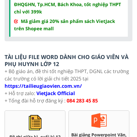
ĐHQGHN, Tp.HCM, Bách Khoa, tốt nghiệp THPT
chỉ với 399k
Mã giảm giá 20% sản phẩm sách VietJack
trên Shopee mall
TÀI LIỆU FILE WORD DÀNH CHO GIÁO VIÊN VÀ
PHỤ HUYNH LỚP 12
+ Bộ giáo án, đề thi tốt nghiệp THPT, DGNL các trường
các trường có lời giải chi tiết 2025 tại
https://tailieugiaovien.com.vn/
+ Hỗ trợ zalo:
VietJack Official
+ Tổng đài hỗ trợ đăng ký :
084 283 45 85
Chuyên đề dạy thêm Toán,
Đề thi HSG 12