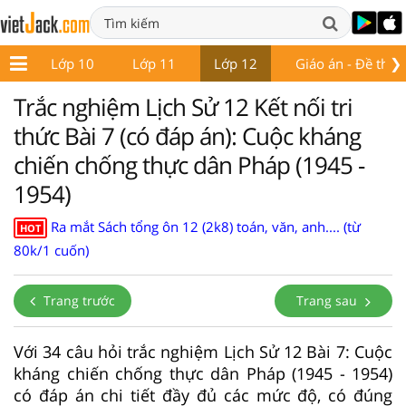
❯
 9
Lớp 10
Lớp 11
Lớp 12
Giáo án - Đề thi
Trắc nghiệm Lịch Sử 12 Kết nối tri
thức Bài 7 (có đáp án): Cuộc kháng
chiến chống thực dân Pháp (1945 -
1954)
Ra mắt Sách tổng ôn 12 (2k8) toán, văn, anh.... (từ
HOT
80k/1 cuốn)
Trang trước
Trang sau
Với 34 câu hỏi trắc nghiệm Lịch Sử 12 Bài 7: Cuộc
kháng chiến chống thực dân Pháp (1945 - 1954)
có đáp án chi tiết đầy đủ các mức độ, có đúng