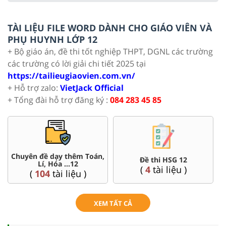
TÀI LIỆU FILE WORD DÀNH CHO GIÁO VIÊN VÀ
PHỤ HUYNH LỚP 12
+ Bộ giáo án, đề thi tốt nghiệp THPT, DGNL các trường
các trường có lời giải chi tiết 2025 tại
https://tailieugiaovien.com.vn/
+ Hỗ trợ zalo:
VietJack Official
+ Tổng đài hỗ trợ đăng ký :
084 283 45 85
Chuyên đề dạy thêm Toán,
Đề thi HSG 12
Lí, Hóa ...12
(
4
tài liệu )
(
104
tài liệu )
XEM TẤT CẢ