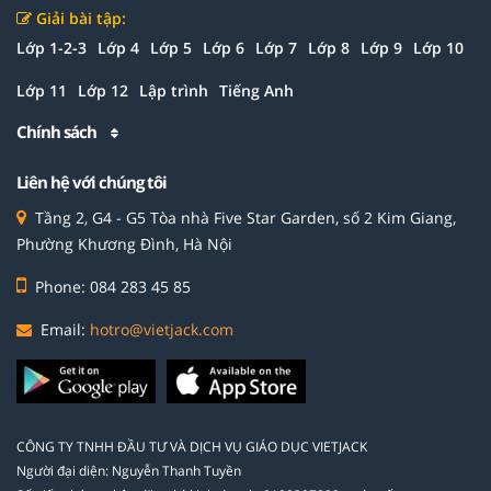
Giải bài tập:
Lớp 1-2-3
Lớp 4
Lớp 5
Lớp 6
Lớp 7
Lớp 8
Lớp 9
Lớp 10
Lớp 11
Lớp 12
Lập trình
Tiếng Anh
Chính sách
Liên hệ với chúng tôi
Tầng 2, G4 - G5 Tòa nhà Five Star Garden, số 2 Kim Giang,
Phường Khương Đình, Hà Nội
Phone: 084 283 45 85
Email:
hotro@vietjack.com
CÔNG TY TNHH ĐẦU TƯ VÀ DỊCH VỤ GIÁO DỤC VIETJACK
Người đại diện: Nguyễn Thanh Tuyền