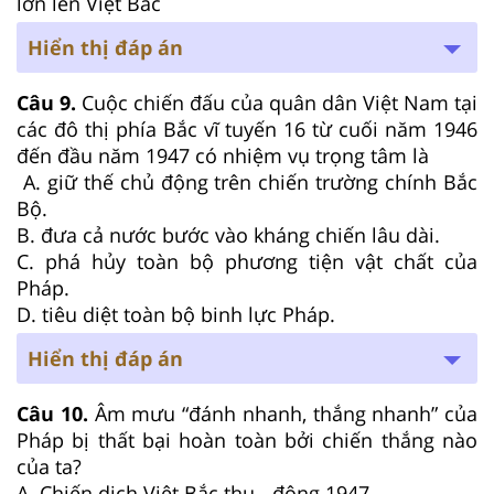
lớn lên Việt Bắc
Hiển thị đáp án
Câu 9.
Cuộc chiến đấu của quân dân Việt Nam tại
các đô thị phía Bắc vĩ tuyến 16 từ cuối năm 1946
đến đầu năm 1947 có nhiệm vụ trọng tâm là
A. giữ thế chủ động trên chiến trường chính Bắc
Bộ.
B. đưa cả nước bước vào kháng chiến lâu dài.
C. phá hủy toàn bộ phương tiện vật chất của
Pháp.
D. tiêu diệt toàn bộ binh lực Pháp.
Hiển thị đáp án
Câu 10.
Âm mư­u “đánh nhanh, thắng nhanh” của
Pháp bị thất bại hoàn toàn bởi chiến thắng nào
của ta?
A. Chiến dịch Việt Bắc thu -đông 1947.