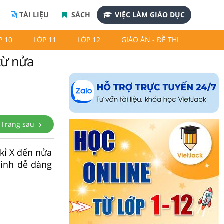
TÀI LIỆU
SÁCH
VIỆC LÀM GIÁO DỤC
P 10
LỚP 11
LỚP 12
GIÁO ÁN - ĐỀ THI
từ nửa
Trang sau
 kỉ X đến nửa
sinh dễ dàng