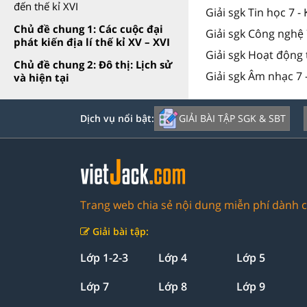
đến thế kỉ XVI
Giải sgk Tin học 7 -
Chủ đề chung 1: Các cuộc đại
Giải sgk Công nghệ 
phát kiến địa lí thế kỉ XV – XVI
Giải sgk Hoạt động 
Chủ đề chung 2: Đô thị: Lịch sử
Giải sgk Âm nhạc 7 
và hiện tại
GIẢI BÀI TẬP SGK & SBT
Dịch vụ nổi bật:
Trang web chia sẻ nội dung miễn phí dành c
Giải bài tập:
Lớp 1-2-3
Lớp 4
Lớp 5
Lớp 7
Lớp 8
Lớp 9