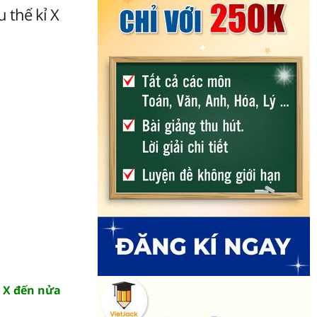
 thế kỉ X
ỉ X đến nửa