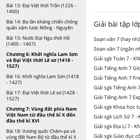
Bài 13: Đại Việt thời Trần (1226 -
1400)
Bài 14: Ba lần kháng chiến chống
Giải bài tập lớ
quân xâm lược Mông - Nguyên
Bài 15: Nước Đại Ngu thời Hồ
Soạn văn 7 (hay nhấ
(1400 - 1407)
Soạn văn 7 (ngắn n
Chương 6: Khởi nghĩa Lam Sơn
Giải sgk Toán 7 - K
và Đại Việt thời Lê sơ (1418 -
1527)
Giải Tiếng Anh 7 Gl
Bài 16: Khởi nghĩa Lam Sơn (1418
Giải Tiếng Anh 7 Fr
- 1427)
Giải sgk Tiếng Anh
Bài 17: Đại Việt thời Lê sơ (1428 -
Giải Tiếng Anh 7 Ex
1527)
Giải sgk Khoa học t
Chương 7: Vùng đất phía Nam
Việt Nam từ đầu thế kỉ X đến
Giải sgk Lịch Sử 7 -
đầu thế kỉ XVI
Giải sgk Địa Lí 7 - K
Bài 18: Vương quốc Chăm-pa và
Giải sgk Giáo dục c
vùng đất Nam Bộ từ đầu thế kỉ X