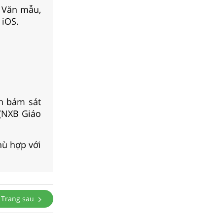
, Văn mẫu,
 iOS.
n bám sát
 (NXB Giáo
hù hợp với
Trang sau