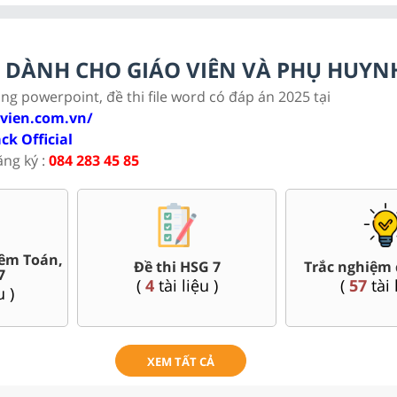
LC DÀNH CHO GIÁO VIÊN VÀ PHỤ HUYN
ảng powerpoint, đề thi file word có đáp án 2025 tại
ovien.com.vn/
ack Official
ăng ký :
084 283 45 85
êm Toán,
Đề thi HSG 7
Trắc nghiệm 
7
(
4
tài liệu )
(
57
tài 
u )
XEM TẤT CẢ