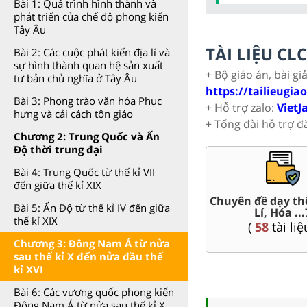
Bài 1: Quá trình hình thành và
phát triển của chế độ phong kiến
Tây Âu
TÀI LIỆU C
Bài 2: Các cuộc phát kiến địa lí và
sự hình thành quan hệ sản xuất
+ Bộ giáo án, bài gi
tư bản chủ nghĩa ở Tây Âu
https://tailieugia
Bài 3: Phong trào văn hóa Phục
+ Hỗ trợ zalo:
VietJ
hưng và cải cách tôn giáo
+ Tổng đài hỗ trợ đ
Chương 2: Trung Quốc và Ấn
Độ thời trung đại
Bài 4: Trung Quốc từ thế kỉ VII
đến giữa thế kỉ XIX
t Văn,
Chuyên đề dạy th
Giáo án word 7
Bài 5: Ấn Độ từ thế kỉ IV đến giữa
Lí, Hóa ...
(
80
tài liệu )
thế kỉ XIX
(
58
tài liệ
Chương 3: Đông Nam Á từ nửa
sau thế kỉ X đến nửa đầu thế
kỉ XVI
Bài 6: Các vương quốc phong kiến
Đông Nam Á từ nửa sau thế kỉ X