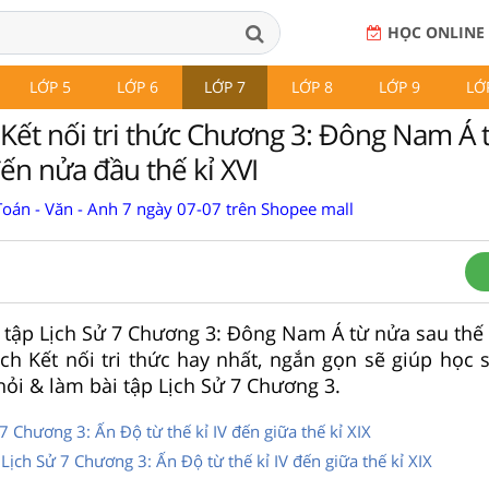
HỌC ONLINE
LỚP 5
LỚP 6
LỚP 7
LỚP 8
LỚP 9
LỚ
7 Kết nối tri thức Chương 3: Đông Nam Á 
đến nửa đầu thế kỉ XVI
Toán - Văn - Anh 7 ngày 07-07 trên Shopee mall
ài tập Lịch Sử 7 Chương 3: Đông Nam Á từ nửa sau thế
ách Kết nối tri thức hay nhất, ngắn gọn sẽ giúp học 
 hỏi & làm bài tập Lịch Sử 7 Chương 3.
7 Chương 3: Ấn Độ từ thế kỉ IV đến giữa thế kỉ XIX
 Lịch Sử 7 Chương 3: Ấn Độ từ thế kỉ IV đến giữa thế kỉ XIX