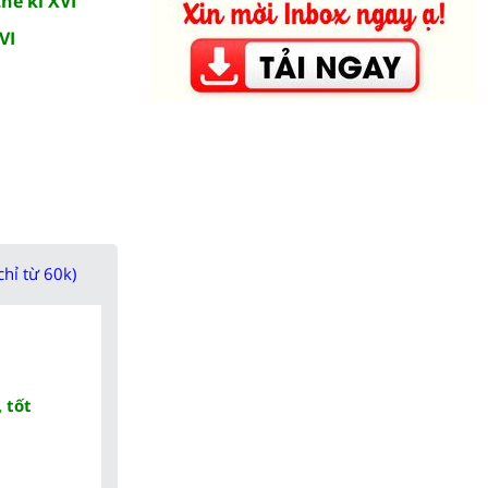
hế kỉ XVI
VI
chỉ từ 60k)
 tốt