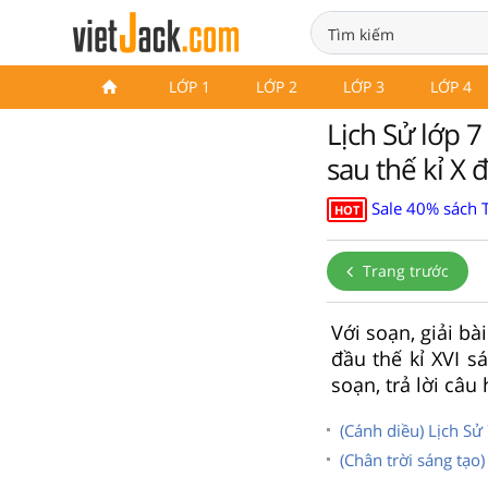
LỚP 1
LỚP 2
LỚP 3
LỚP 4
Lịch Sử lớp 
sau thế kỉ X 
Sale 40% sách 
HOT
Trang trước
Với soạn, giải b
đầu thế kỉ XVI s
soạn, trả lời câu
(Cánh diều) Lịch Sử 
(Chân trời sáng tạo)