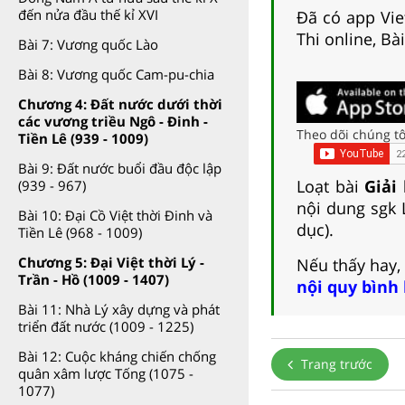
đến nửa đầu thế kỉ XVI
Đã có app Viet
Thi online, Bà
Bài 7: Vương quốc Lào
Bài 8: Vương quốc Cam-pu-chia
Chương 4: Đất nước dưới thời
các vương triều Ngô - Đinh -
Theo dõi chúng tô
Tiền Lê (939 - 1009)
Bài 9: Đất nước buổi đầu độc lập
Loạt bài
Giải
(939 - 967)
nội dung sgk 
Bài 10: Đại Cồ Việt thời Đinh và
dục).
Tiền Lê (968 - 1009)
Chương 5: Đại Việt thời Lý -
Nếu thấy hay,
Trần - Hồ (1009 - 1407)
nội quy bình
Bài 11: Nhà Lý xây dựng và phát
triển đất nước (1009 - 1225)
Bài 12: Cuộc kháng chiến chống
Trang trước
quân xâm lược Tống (1075 -
1077)