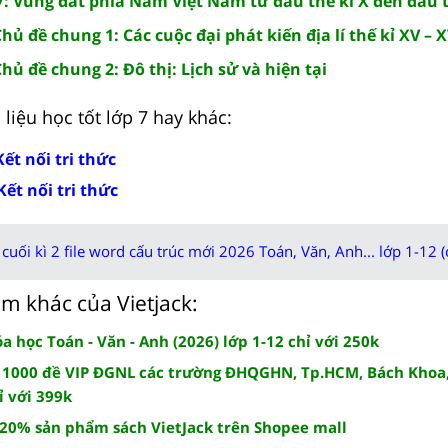
: Vùng đất phía Nam Việt Nam từ đầu thế kỉ X đến đầu t
Chủ đề chung 1: Các cuộc đại phát kiến địa lí thế kỉ XV – X
Chủ đề chung 2: Đô thị: Lịch sử và hiện tại
liệu học tốt lớp 7 hay khác:
Kết nối tri thức
Kết nối tri thức
cuối kì 2 file word cấu trúc mới 2026 Toán, Văn, Anh... lớp 1-12 (
m khác của Vietjack:
 học Toán - Văn - Anh (2026) lớp 1-12 chỉ với 250k
 1000 đề VIP ĐGNL các trường ĐHQGHN, Tp.HCM, Bách Khoa,
ỉ với 399k
 20% sản phẩm sách VietJack trên Shopee mall